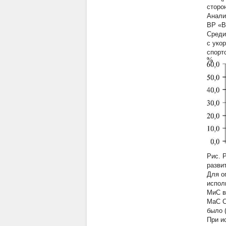
сторо
Анали
ВР «В
Среди
с уко
спорт
Рис. 
разви
Для о
испол
МиС в
МаС С
было (
При и