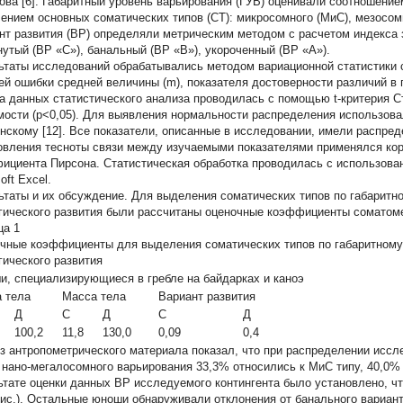
ова [6]. Габаритный уровень варьирования (ГУВ) оценивали соотношение
ением основных соматических типов (СТ): микросомного (МиС), мезосомн
нт развития (ВР) определяли метрическим методом с расчетом индекса
нутый (ВР «С»), банальный (ВР «В»), укороченный (ВР «А»).
ьтаты исследований обрабатывались методом вариационной статистики 
ей ошибки средней величины (m), показателя достоверности различий в г
а данных статистического анализа проводилась с помощью t-критерия С
мости (р<0,05). Для выявления нормальности распределения использовал
нскому [12]. Все показатели, описанные в исследовании, имели распред
овления тесноты связи между изучаемыми показателями применялся ко
ициента Пирсона. Статистическая обработка проводилась с использова
oft Excel.
ьтаты и их обсуждение.
Для выделения соматических типов по габаритн
гического развития были рассчитаны оценочные коэффициенты соматометр
ца 1
чные коэффициенты для выделения соматических типов по габаритному
гического развития
, специализирующиеся в гребле на байдарках и каноэ
 тела
Масса тела
Вариант развития
Д
С
Д
С
Д
100,2
11,8
130,0
0,09
0,4
з антропометрического материала показал, что при распределении исс
 нано-мегалосомного варьирования 33,3% относились к МиС типу, 40,0% 
ьтате оценки данных ВР исследуемого контингента было установлено, ч
рис.). Остальные юноши обнаруживали отклонения от банального варианта