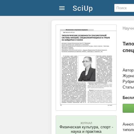
Научн
Типо
спец
Автор
Журн
Рубри
Стать
Беспл
ЖУРНАЛ
Физическая культура, спорт -
типол
наука и практика