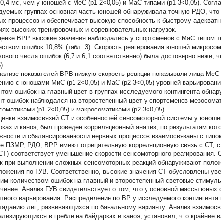
10,4 мс, чем у юношей с МеС (р1-2<0,05) и МаС типами (р1-3<0,05). Согл
дуемых группах основная часть юношей обнаруживала точную РДО, что 
ых процессов и обеспечивает высокую способность к быстрому адекват
иях высоких тренировочных и соревновательных нагрузок.
ценке ВРР высокие значения наблюдались у спортсменов с МаС типом те
еством ошибок 10,8% (табл. 3). Скорость реагирования юношей микросо
кового числа ошибок (6,7 и 6,1 соответственно) была достоверно ниже, ч
).
нализе показателей ВРВ низкую скорость реакции показывали лица МеС т
ению с юношами МиС (р1-2<0,05) и МаС (р2-3<0,05) уровней варьирован
нтом ошибок на главный цвет в группах исследуемого контингента обнар
нт ошибок наблюдался на второстепенный цвет у спортсменов мезосомат
соматиками (р1-2<0,05) и макросоматиками (р2-3<0,05).
ценки взаимосвязей СТ и особенностей сенсомоторной системы у юноше
рках и каноэ, был проведен корреляционный анализ, по результатам кото
жности и сбалансированности нервных процессов взаимосвязаны с типом
е ПЗМР, РДО, ВРР имеют отрицательную корреляционную связь с СТ, с
СТ) соответствует уменьшение скорости сенсомоторного реагирования. 
к при выполнении сложных сенсомоторных реакций обнаруживают полож
ложения по ГУВ. Соответственно, высокие значения СТ обусловлены ув
им количеством ошибок на главный и второстепенный световые стимулы
чение.
Анализ ГУВ свидетельствует о том, что у основной массы юных
итного варьирования. Распределение по ВР у исследуемого контингента
ладанию лиц, развивающихся по банальному варианту. Анализ взаимосв
ализирующихся в гребле на байдарках и каноэ, установил, что крайние 