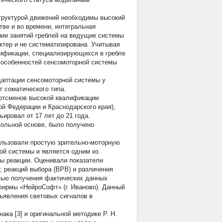
структурой движений необходимы высокий
тве и во времени, интегральная
янии занятий греблей на ведущие системы
тер и не систематизирована. Учитывая
ификации, специализирующихся в гребле
 особенностей сенсомоторной системы
даптации сенсомоторной системы у
т соматического типа.
ортсменов высокой квалификации
й Федерации и Краснодарского края),
ировал от 17 лет до 21 года.
ольной основе, было получено
льзовали простую зрительно-моторную
ой системы и является одним из
ты реакции. Оценивали показатели
 реакций выбора (ВРВ) и различения
елью получения фактических данных
ирмы «НейроСофт» (г. Иваново). Данный
дъявления световых сигналов в
ка [3] и оригинальной методике Р. Н.