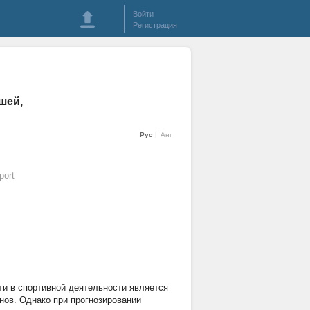
Войти
Регистрация
шей,
Рус
Анг
port
и в спортивной деятельности является
нов. Однако при прогнозировании