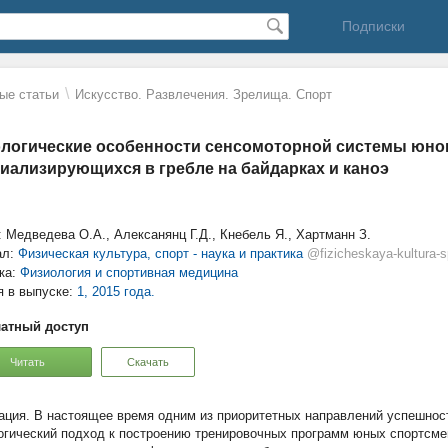
Подписки
\
ые статьи
Искусство. Развлечения. Зрелища. Спорт
логические особенности сенсомоторной системы юно
иализирующихся в гребле на байдарках и каноэ
: Медведева О.А., Алексанянц Г.Д., Кнебель Я., Хартманн З.
ал:
Физическая культура, спорт - наука и практика
@fizicheskaya-kultura-s
ка:
Физиология и спортивная медицина
я в выпуске:
1, 2015 года.
атный доступ
Читать
Скачать
В настоящее время одним из приоритетных направлений успешност
огический подход к построению тренировочных программ юных спортсме