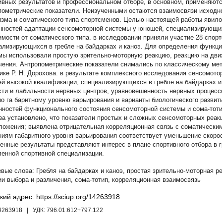
ивных результатов и профессиональном отборе, в основном, применяютс
пометрические показатели. Неизученными остаются взаимосвязи исходн
изма и соматического типа спортсменов. Целью настоящей работы явил
нностей адаптации сенсомоторной системы у юношей, специализирующихс
имости от соматического типа. в исследовании приняли участие 28 спор
ализирующихся в гребле на байдарках и каноэ. Для определения функц
мы использовали простую зрительно-моторную реакцию, реакцию на дви
чения. Антропометрические показатели снимались по классическому мето
ике Р. Н. Дорохова. в результате комплексного исследования сенсомото
й высокой квалификации, специализирующихся в гребле на байдарках и
сти и лабильности нервных центров, уравновешенность нервных процес
по га баритному уровню варьирования и варианты биологического развит
нностей функционального состояния сенсомоторной системы и сома-тоти
за установлено, что показатели простых и сложных сенсомоторных реак
ложения; выявлена отрицательная корреляционная связь с соматически
ниям габаритного уровня варьирования соответствует уменьшение скоро
енные результаты представляют интерес в плане спортивного отбора в г
ленной спортивной специализации.
Гребля на байдарках и каноэ
,
простая зрительно-моторная р
ии выбора и различения
,
сома-тотип
,
корреляционная взаимосвязь
кий адрес: https://sciup.org/14263918
14263918
| УДК:
796.01:612+797.122