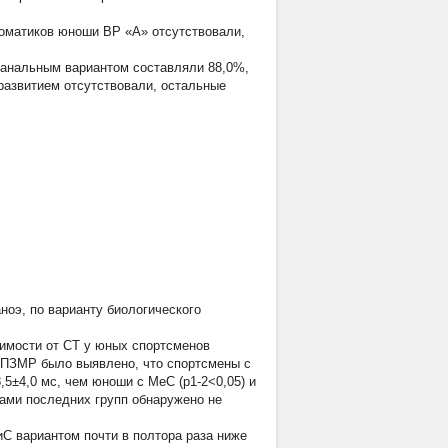
соматиков юноши ВР «А» отсутствовали,
банальным вариантом составляли 88,0%,
развитием отсутствовали, остальные
ноэ, по варианту биологического
имости от СТ у юных спортсменов
 ПЗМР было выявлено, что спортсмены с
5±4,0 мс, чем юноши с МеС (р1-2<0,05) и
тами последних групп обнаружено не
С вариантом почти в полтора раза ниже