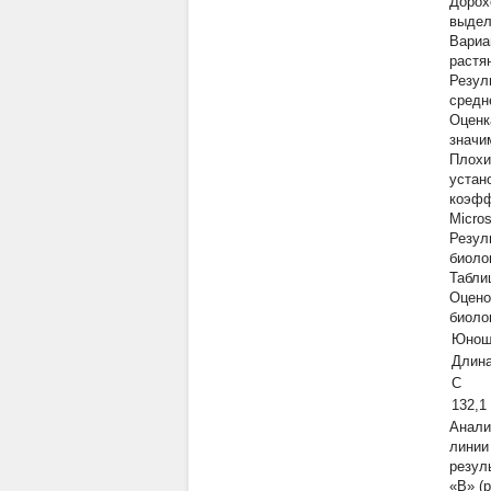
Дорох
выдел
Вариа
растя
Резул
средн
Оценк
значи
Плохи
устан
коэфф
Micros
Резул
биоло
Табли
Оцено
биоло
Юноши
Длина
С
132,1
Анали
линии
резул
«В» (