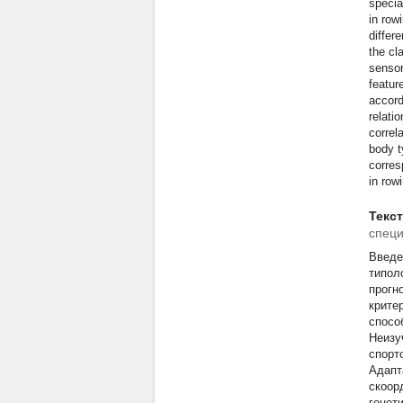
specia
in row
differ
the cl
sensor
featur
accord
relati
correl
body t
corres
in row
Текс
специ
Введе
типол
прогн
крите
спосо
Неизу
спортс
Адапт
скоор
генет