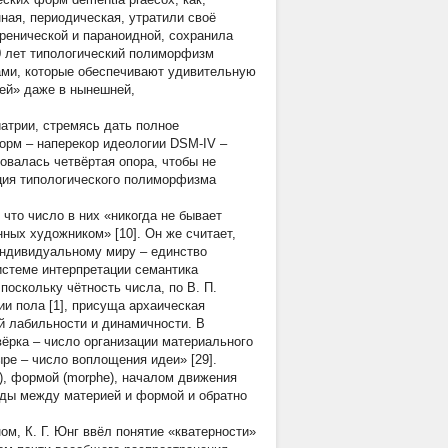
ная, периодическая, утратили своё
френической и параноидной, сохранила
0 лет типологический полиморфизм
ми, которые обеспечивают удивительную
ей» даже в нынешней,
атрии, стремясь дать полное
орм – наперекор идеологии DSM-IV –
бовалась четвёртая опора, чтобы не
ация типологического полиморфизма
что число в них «никогда не бывает
ных художником» [10]. Он же считает,
 индивидуальному миру – единство
системе интерпретации семантика
поскольку чётность числа, по В. П.
и пола [1], присуща архаическая
ой лабильности и динамичности. В
вёрка – число организации материального
ыре – число воплощения идеи» [29].
), формой (morphe), началом движения
ходы между материей и формой и обратно
м, К. Г. Юнг ввёл понятие «кватерности»