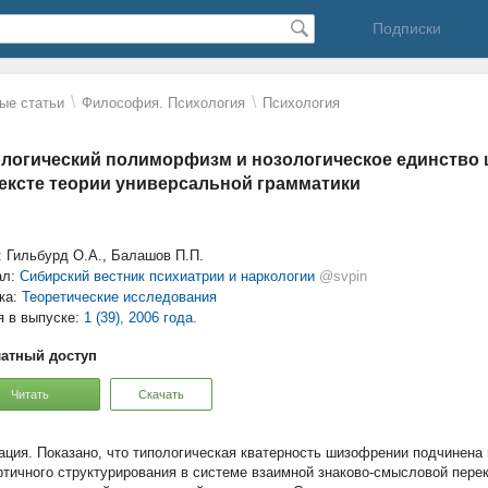
Подписки
\
\
ые статьи
Философия. Психология
Психология
логический полиморфизм и нозологическое единство
ексте теории универсальной грамматики
: Гильбурд О.А., Балашов П.П.
ал:
Сибирский вестник психиатрии и наркологии
@svpin
ка:
Теоретические исследования
я в выпуске:
1 (39), 2006 года.
атный доступ
Читать
Скачать
Показано, что типологическая кватерность шизофрении подчинен
ртичного структурирования в системе взаимной знаково-смысловой пере