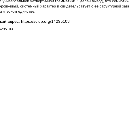
л универсальной четвертичной грамматики. Сделан вывод, что семиот
уровневый, системный характер и свидетельствует о её структурной зав
огическом единстве.
кий адрес: https://sciup.org/14295103
14295103