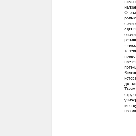
семио
напра
Очеви
ролью
семио
едини
ономи
рецип
«mess
телео
предс
презе
потен
болез
котор
детал
Таким
струк
униве
много
нозол