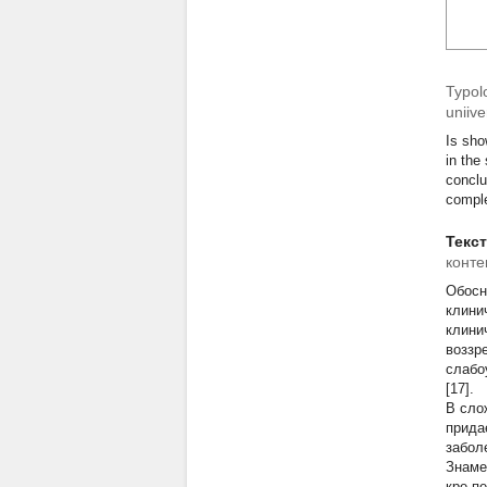
Typolo
uniiv
Is sho
in the
conclu
comple
Текс
конте
Обосн
клини
клини
воззр
слабо
[17].
В сло
прида
забол
Знаме
кре-п