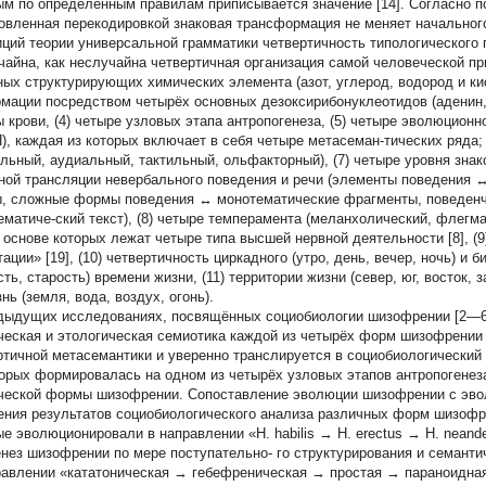
ым по определенным правилам приписывается значение [14]. Согласно по
овленная перекодировкой знаковая трансформация не меняет начальног
иций теории универсальной грамматики четвертичность типологическог
чайна, как неслучайна четвертичная организация самой человеческой при
ных структурирующих химических элемента (азот, углерод, водород и кис
мации посредством четырёх основных дезоксирибонуклеотидов (аденин, т
ы крови, (4) четыре узловых этапа антропогенеза, (5) четыре эволюцион
), каждая из которых включает в себя четыре метасеман-тических ряда;
альный, аудиальный, тактильный, ольфакторный), (7) четыре уровня знак
ной трансляции невербального поведения и речи (элементы поведения 
, сложные формы поведения ↔ монотематические фрагменты, поведенч
ематиче-ский текст), (8) четыре темперамента (меланхолический, флегма
 в основе которых лежат четыре типа высшей нервной деятельности [8], (
ации» [19], (10) четвертичность циркадного (утро, день, вечер, ночь) и 
ть, старость) времени жизни, (11) территории жизни (север, юг, восток,
нь (земля, вода, воздух, огонь).
дыдущих исследованиях, посвящённых социобиологии шизофрении [2—6]
ческая и этологическая семиотика каждой из четырёх форм шизофрении 
ртичной метасемантики и уверенно транслируется в социобиологически
торых формировалась на одном из четырёх узловых этапов антропогене
ческой формы шизофрении. Сопоставление эволюции шизофрении с эвол
ения результатов социобиологического анализа различных форм шизофр
ые эволюционировали в направлении «H. habilis → H. erectus → H. neander
енез шизофрении по мере поступательно- го структурирования и семант
равлении «кататоническая → гебефреническая → простая → параноидна