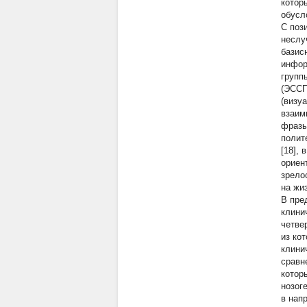
котор
обусл
С поз
неслу
базис
инфор
групп
(ЭССП
(визу
взаим
фразы
полит
[18],
ориент
зрелос
на жиз
В пре
клини
четве
из ко
клини
сравн
котор
нозог
в нап