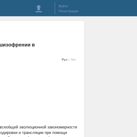
Войти
Регистрация
 шизофрении в
Рус
Анг
а всеобщей эволюционной закономерности
кодировки и трансляции при помощи