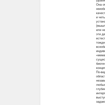
(quat
Она о
неизб
качес
и чет
устан
(мышл
или н
эти д
естест
тожде
всеоб
индив
«мема
сущес
биоге
конце
По-ви
облас
незав
любых
глуби
интер
высту
задаю