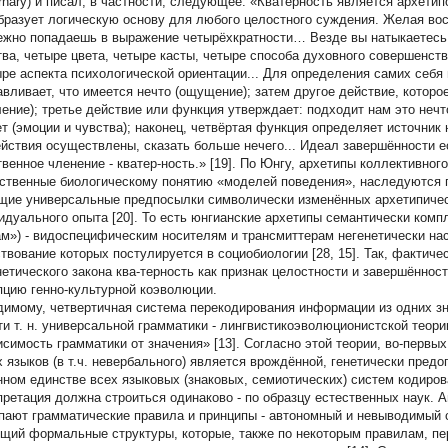
ernary) и писал, в частности, следующее: «Кватерность является архети
бразует логическую основу для любого целостного суждения. Желая вос
ежно попадаешь в выражение четырёхкратности… Везде вы натыкаетесь 
тва, четыре цвета, четыре касты, четыре способа духовного совершенств
ыре аспекта психологической ориентации... Для определения самих себя
авливает, что имеется нечто (ощущение); затем другое действие, которое
ение); третье действие или функция утверждает: подходит нам это нечт
ет (эмоции и чувства); наконец, четвёртая функция определяет источник 
ействия осуществлены, сказать больше нечего... Идеал завершённости е
венное членение - кватер-ность.» [19]. По Юнгу, архетипы коллективного 
ственные биологическому понятию «моделей поведения», наследуются г
щие универсальные предпосылки символически изменённых архетипиче
идуального опыта [20]. То есть юнгианские архетипы семантически комп
м») - видоспецифическим носителям и трансмиттерам негенетически на
твование которых постулируется в социобиологии [28, 15]. Так, фактич
нетического закона ква-терность как признак целостности и завершённос
пцию генно-культурной коэволюции.
димому, четвертичная система перекодирования информации из одних зн
ти т. н. универсальной грамматики - лингвистикоэволюционистской теор
исимость грамматики от значения» [13]. Согласно этой теории, во-первы
 языков (в т.ч. невербального) является врождённой, генетически предо
нном единстве всех языковых (знаковых, семиотических) систем кодиро
претация должна строиться одинаково - по образцу естественных наук. 
пают грамматические правила и принципы - автономный и невыводимый с
щий формальные структуры, которые, также по некоторым правилам, пе