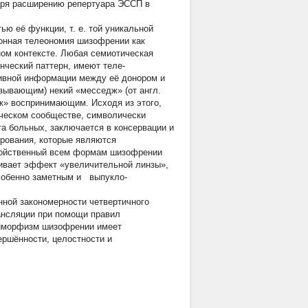
даря расширению репертуара ЭССП в
ю её функции, т. е. той уникальной
ионная телеономия шизофрении как
ном контексте. Любая семиотическая
нческий паттерн, имеют теле-
тивной информации между её донором и
зывающим) некий «месседж» (от англ.
ж» воспринимающим. Исходя из этого,
ческом сообществе, символически
а больных, заключается в консервации и
рования, которые являются
свойственный всем формам шизофрении
ивает эффект «увеличительной линзы»,
 особенно заметным и выпукло-
нной закономерности четвертичного
ансляции при помощи правил
лиморфизм шизофрении имеет
ершённости, целостности и