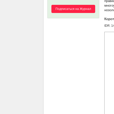
прави
много
Подписаться на Журнал
нозол
Корот
IDR: 