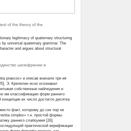
ext of the theory of the
tionary legitimacy of quaternary structuring
es by universal quaternary grammar. The
haracter and argues about structural
единство шизофрении в
ia praecox» и описав вначале три её
5], Э. Крепелин ясно осознавал
читывая собственные наблюдения и
ную им классификацию форм раннего
й концепции их число достигло десятка
есто факт, которому до сих пор не
entia simplex» т.н. простой формы
тику раннего слабоумия [26].
е последующей практической верификации
ских форм dementia praecox, как,