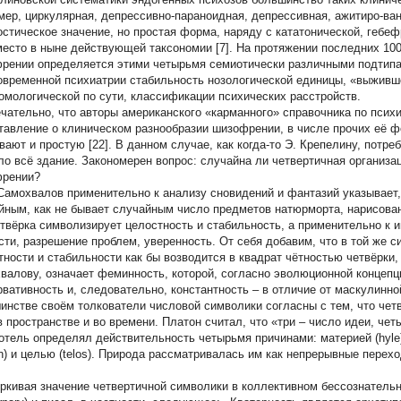
мер, циркулярная, депрессивно-параноидная, депрессивная, ажитиро-ван
остическое значение, но простая форма, наряду с кататонической, гебе
место в ныне действующей таксономии [7]. На протяжении последних 10
рении определяется этими четырьмя семиотически различными подтипа
овременной психиатрии стабильность нозологической единицы, «выживш
омологической по сути, классификации психических расстройств.
чательно, что авторы американского «карманного» справочника по психи
тавление о клиническом разнообразии шизофрении, в числе прочих её ф
вают и простую [22]. В данном случае, как когда-то Э. Крепелину, потре
ло всё здание. Закономерен вопрос: случайна ли четвертичная организ
рении?
 Самохвалов применительно к анализу сновидений и фантазий указывает, 
йным, как не бывает случайным число предметов натюрморта, нарисован
етвёрка символизирует целостность и стабильность, а применительно к
сти, разрешение проблем, уверенность. От себя добавим, что в той же 
тности и стабильности как бы возводится в квадрат чётностью четвёрки, 
валову, означает феминность, которой, согласно эволюционной концепци
рвативность и, следовательно, константность – в отличие от маскулинн
инстве своём толкователи числовой символики согласны с тем, что чет
в пространстве и во времени. Платон считал, что «три – число идеи, чет
отель определял действительность четырьмя причинами: материей (hyle
yn) и целью (telos). Природа рассматривалась им как непрерывные пере
ркивая значение четвертичной символики в коллективном бессознательно