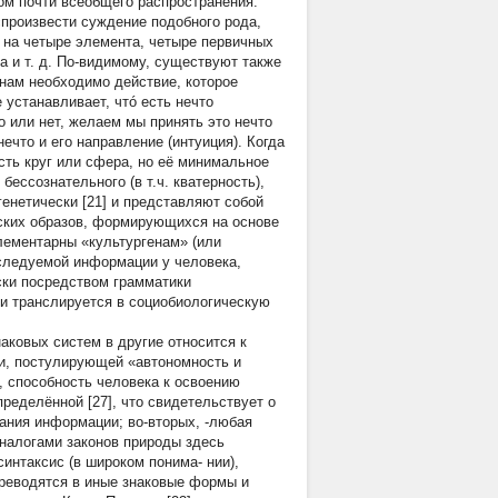
пом почти всеобщего распространения.
произвести суждение подобного рода,
на четыре элемента, четыре первичных
а и т. д. По-видимому, существуют также
 нам необходимо действие, которое
 устанавливает, чтó есть нечто
о или нет, желаем мы принять это нечто
нечто и его направление (интуиция). Когда
сть круг или сфера, но её минимальное
бессознательного (в т.ч. кватерность),
енетически [21] и представляют собой
ских образов, формирующихся на основе
лементарны «культургенам» (или
следуемой информации у человека,
ески посредством грамматики
ти транслируется в социобиологическую
аковых систем в другие относится к
ии, постулирующей «автономность и
х, способность человека к освоению
пределённой [27], что свидетельствует о
вания информации; во-вторых, -любая
Аналогами законов природы здесь
интаксис (в широком понима- нии),
реводятся в иные знаковые формы и