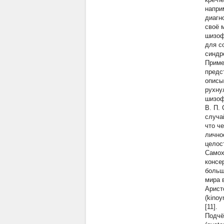
напри
диагн
своё 
шизоф
для с
синдр
Приме
предс
описы
рухну
шизоф
В. П.
случа
что ч
лично
целос
Самох
консе
больш
мира 
Арист
(kino
[11].
Подчё