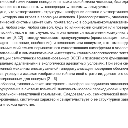
тической гоминизации поведения и психической жизни человека, благо
влении «аго-нальность → кооперация → эгоизм → альтруизм».
дно, что четвертичность структуры шизофрении связана с четвертичность
, которую она играет в эволюции человека. Целесообразность, эволюц
тической системы может быть понята только в социально-коммуникатив
ца, любой знак, любой символ, будь то клинический симптом или поведе
ческий смысл в том случае, если они являются носителями коммуника
иентом [9, 12] – между человеком, продуцирующим (произносящим, пока
age» – послание, сообщение), и человеком или социумом, этот «мессед
номиче-ский смысл перманентного существования шизофрении в челове
тавленный в коммуникативном «месседже» клинико-этологического текст
нтации семиотически гоминизированных ЭССП и психического функциони
циально адаптивными в экологически адекватных условиях. При этом 
ненный механизм внеситуативной гиперритуализации поведения обеспеч
ая, утрируя и искажая изображение той или иной стратегии, делает его
изированным для социума [2—6].
 образом, типологическая кватерность шизофрении подчинена эволюцио
турирования в системе взаимной знаково-смысловой перекодировки и тр
рсальной четвертичной грамматики. Следовательно, семиотический по
уровневый, системный характер и свидетельствует о её структурной зав
огическом единстве.