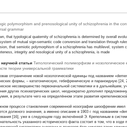
gic polymorphism and prenosological unity of schizophrenia in the cont
ersal grammar
wn, that typological quaternity of schizophrenia is determined by overall evolu
 system of mutual sign-semantic code conversion and translation through rul
sion, that semiotic polymorphism of a schizophrenia has multilevel, system c
teness, integrity and nosological unity of a schizophrenia, is made
т научной статьи
Типологический полиморфизм и нозологическое 
ксте теории универсальной грамматики
овав отграничение новой нозологической единицы под названием «dement
ческих формы, – кататоническую, гебефреническую и параноидную [24, 2
ческое несовершенство первоначальной систематики и в дальнейшем, у
ения других психиатрических школ, неоднократно дополнял предложен
умия, в результате чего на определённом этапе развития крепелиновско
жном процессе становления современной нозографии шизофрении имел м
ется должного значения, а именно описание в 1903 г. под названием «dem
евания [16], уже в следующем году включённой Э. Крепелиным в система
нательность указанного исторического факта состоит в том, что в ход
елиновской систематики эндогенных психозов большинство таких клиниче