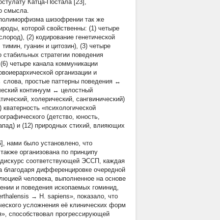
стулату Катца-Постала [23],
о смысла.
о полиморфизма шизофрении так же
роды, которой свойственны: (1) четыре
лород), (2) кодирование генетической
имин, гуанин и цитозин), (3) четыре
но стабильных стратегии поведения
 (6) четыре канала коммуникации
овоиерархической организации и
↔ слова, простые паттерны поведения ↔
еский континуум ↔ целостный
тический, холерический, сангвинический)
9) кватерность «психологической
биографического (детство, юность,
 запад) и (12) природных стихий, влияющих
, нами было установлено, что
также организована по принципу
й дискурс соответствующей ЭССП, каждая
за благодаря дифференцировке очередной
юцией человека, выполненное на основе
ении и поведения ископаемых гоминид,
thalensis → H. sapiens», показало, что
ического усложнения её клинических форм
я», способствовал прогрессирующей