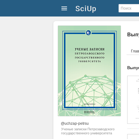
Выпу
Гла
Выпус
@uchzap-petrsu
Ученые записки Петрозаводского
государственного университета