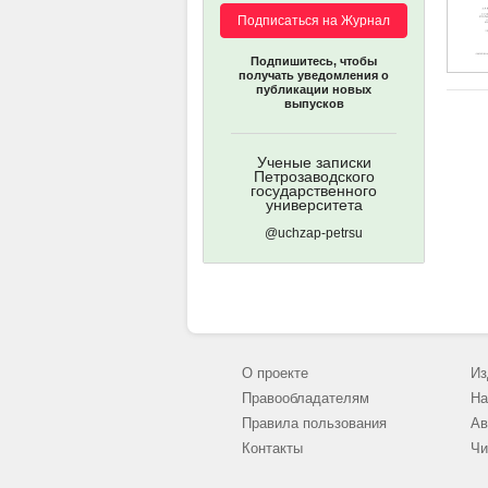
Подписаться на Журнал
Подпишитесь, чтобы
получать уведомления о
публикации новых
выпусков
Ученые записки
Петрозаводского
государственного
университета
@uchzap-petrsu
О проекте
Из
Правообладателям
На
Правила пользования
Ав
Контакты
Чи