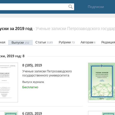
Подписки
ски за 2019 год
вная
Статьи
Рубрики
Авторам
Редакци
Выпуски
3185
73
6
152
ки, 2019 год: 8
8 (185), 2019
Ученые записки Петрозаводского
государственного университета
Выпуск журнала
Бесплатно
6 (183), 2019