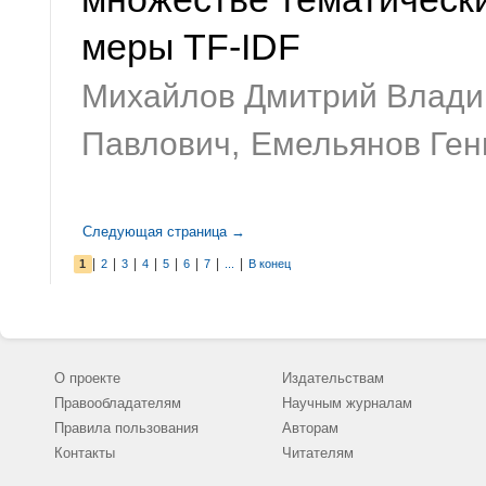
меры TF-IDF
Михайлов Дмитрий Влади
Павлович,
Емельянов Ген
Следующая страница →
|
|
|
|
|
|
|
|
1
2
3
4
5
6
7
...
В конец
О проекте
Издательствам
Правообладателям
Научным журналам
Правила пользования
Авторам
Контакты
Читателям