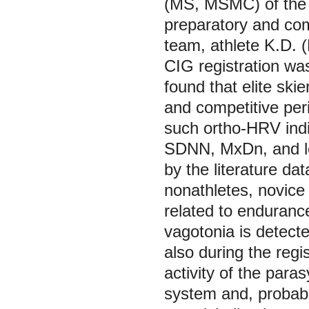
(MS, MSMC) of the t
preparatory and com
team, athlete K.D. (
CIG registration was
found that elite skie
and competitive per
such ortho-HRV in
SDNN, MxDn, and lo
by the literature dat
nonathletes, novice 
related to enduranc
vagotonia is detecte
also during the regis
activity of the para
system and, probabl