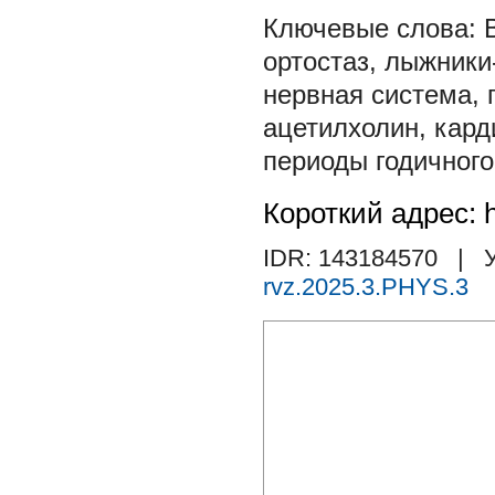
ортостаз
,
лыжники
нервная система
,
ацетилхолин
,
кард
периоды годичного
Короткий адрес: h
IDR: 143184570
| У
rvz.2025.3.PHYS.3