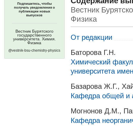
Содержание выпу
Подпишитесь, чтобы
получать уведомления о
Вестник Бурятско
публикации новых
выпусков
Физика
Вестник Бурятского
государственного
От редакции
университета. Химия.
Физика
@vestnik-bsu-chemistry-physics
Баторова Г.Н.
Химический факуль
университета име
Базарова Ж.Г., Хай
Кафедра общей и 
Могнонов Д.М., Па
Кафедра неорганич