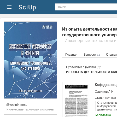
Из опыта деятельности 
государственного универ
- Инженерные технологии и
Главная
Выпуски
Стать
82
Публикации в рубрике (3):
Кафедра соц
Савинов Л.И.
Статья научная
Статья посвящ
@vestnik-mrsu
в Мордовском 
Инженерные технологии и системы
деятельности 
Бесплатно