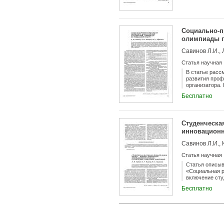
Социально-п
олимпиады п
Савинов Л.И., 
Статья научная
В статье расс
развития проф
организатора.
опыт проведен
Бесплатно
г.). Ориентир
Студенческа
инновационн
Савинов Л.И., 
Статья научная
Статья описыв
«Социальная р
включение сту
Бесплатно