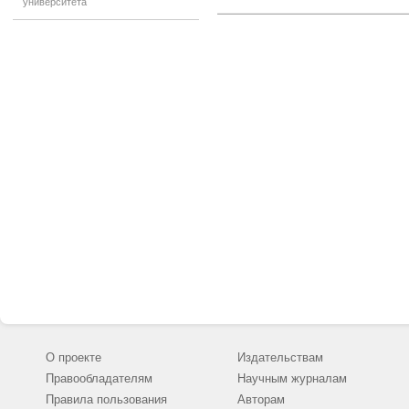
университета
личинками амф
и европейског
водной растит
разных видов 
видов рыб и в
являлись личин
О проекте
Издательствам
Правообладателям
Научным журналам
Правила пользования
Авторам