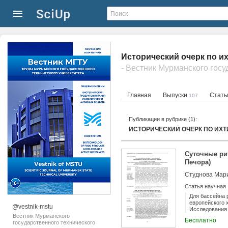
Исторический очерк по и
Главная
Выпуски
Стат
107
Публикации в рубрике (1):
ИСТОРИЧЕСКИЙ ОЧЕРК ПО ИХ
Суточные ри
Печора)
Студнова Мари
Статья научная
Для бассейна 
европейского х
@vestnik-mstu
Исследования 
Вестник Мурманского
склонам Тиман
Бесплатно
государственного технического
исследованных