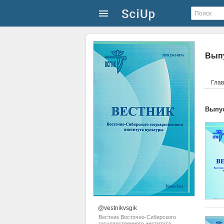
Выпу
Гла
Выпус
@vestnikvsgik
Вестник Восточно-Сибирского
государственного института