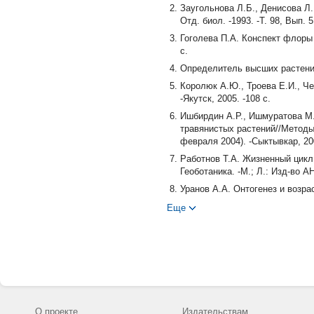
Заугольнова Л.Б., Денисова Л
Отд. биол. -1993. -Т. 98, Вып. 5
Гоголева П.А. Конспект флоры 
с.
Определитель высших растений 
Королюк А.Ю., Троева Е.И., Ч
-Якутск, 2005. -108 с.
Ишбирдин А.Р., Ишмуратова М.
травянистых растений//Методы 
февраля 2004). -Сыктывкар, 2004
Работнов Т.А. Жизненный цикл
Геоботаника. -М.; Л.: Изд-во АН
Уранов А.А. Онтогенез и возра
растений. -М.: Наука, 1967. -С. 
Еще
Уранов А.А. Возрастной спект
Биологические науки. -1975. -№ 
Ценопопуляции растений: основ
1976.
Уранов А.А., Смирнова О.В. К
МОИП. Отд. биол. -1969. -Т. 79,
Животовский Л.А. Онтогенетич
О проекте
Издательствам