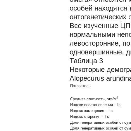
особей находятся
онтогенетических 
Все изученные Ц
нормальными непо
левосторонние, п
одновершинные, д
Таблица 3
Некоторые демогр
Alopecurus arundin
Показатель
2
Средняя плотность, экз/м
Индекс восстановления – Iв
Индекс замещения – I з
Индекс старения
–
I c
Доля генеративных особей от сум
Доля генеративных особей от сум