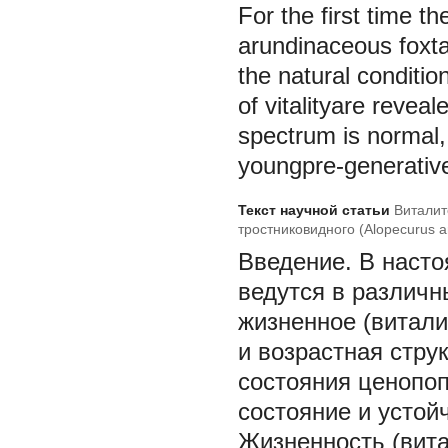
For the first time th
arundinaceous foxta
the natural conditio
of vitalityare revea
spectrum is normal,
youngpre-generativ
Текст научной статьи
Виталит
тростниковидного (Alopecurus a
Введение.
В наст
ведутся в различн
жизненное (витали
и возрастная стр
состояния ценопо
состояние и устой
Жизненность (вита