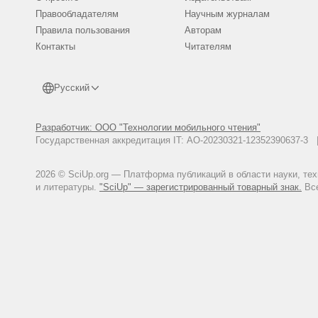
-2001. -№ 1. -С. 3-7.
Правообладателям
Научным журналам
Жукова Л.А. Популяционная жи
Правила пользования
Авторам
Глотов Н.В. Об оценке параме
Контакты
Читателям
среде. -Йошкар-Ола, 1998. -Ч. 1
Русский
Разработчик: ООО "Технологии мобильного чтения"
Государственная аккредитация IT: АО-20230321-12352390637-
2026 © SciUp.org — Платформа публикаций в области науки, те
и литературы.
"SciUp" — зарегистрированный товарный знак.
Все