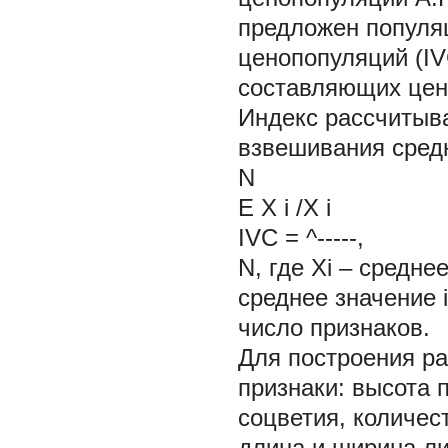
предложен популя
ценопопуляций (I
составляющих цено
Индекс рассчитыв
взвешивания сред
N
E
X
i
/X
i
IVC = ^-----,
N, где Xi – средне
среднее значение 
число признаков.
Для построения р
признаки: высота 
соцветия, количес
длина и ширина л