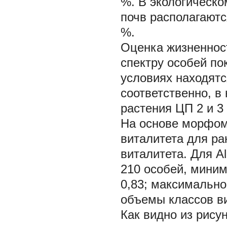
%. В экологическо
почв располагаютс
%.
Оценка жизненно
спектру особей по
условиях находятся
соответственно, в
растения ЦП 2 и 3 
На основе морфом
виталитета для ра
виталитета. Для
A
210 особей, миним
0,83; максимально
объемы классов ви
Как видно из рису