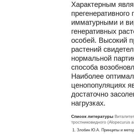
Характерным явля
прегенеративного 
имматурными и ви
генеративных раст
особей. Высокий 
растений свидетел
нормальной парти
способа возобновл
Наиболее оптимал
ценопопуляциях я
достаточно засол
нагрузках.
Список литературы
Виталите
тростниковидного (Alopecurus a
Злобин Ю.А. Принципы и методы