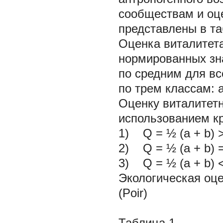
сообществам и оц
представлены в таб
Оценка виталитет
нормированных зн
по средним для вс
по трем классам: а
Оценку виталитетн
использованием к
1) Q = ½ (а + b) 
2) Q = ½ (а + b) 
3) Q = ½ (а + b) 
Экологическая оц
(Poir)
Таблица 1