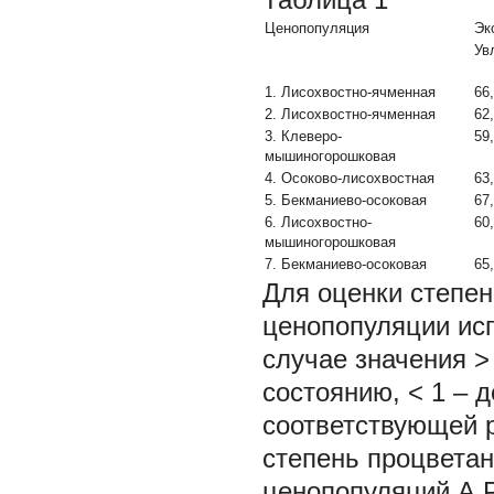
Ценопопуляция
Эк
Ув
1. Лисохвостно-ячменная
66
2. Лисохвостно-ячменная
62
3. Клеверо-
59
мышиногорошковая
4. Осоково-лисохвостная
63
5. Бекманиево-осоковая
67
6. Лисохвостно-
60
мышиногорошковая
7. Бекманиево-осоковая
65
Для оценки степен
ценопопуляции исп
случае значения >
состоянию, < 1 – д
соответствующей 
степень процветан
ценопопуляций А.