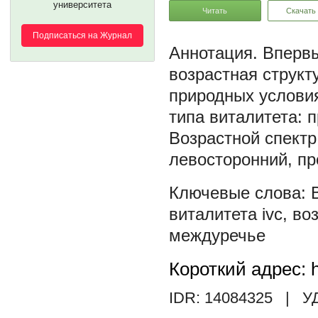
университета
Читать
Скачать
Подписаться на Журнал
Впервы
возрастная структ
природных услови
типа виталитета: 
Возрастной спект
левосторонний, п
виталитета ivc
,
воз
междуречье
Короткий адрес: h
IDR: 14084325
| У