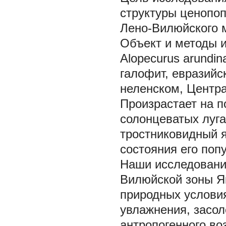
структуры ценопо
Лено-Вилюйского 
Объект и методы 
Alopecurus arundin
галофит, евразийс
неленском, Центра
Произрастает на 
солонцеватых луга
тростниковидный 
состояния его поп
Наши исследовани
Вилюйской зоны Як
природных условия
увлажнения, засол
антропогенного во