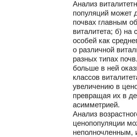
Анализ виталитетн
популяций может д
почвах главным об
виталитета; б) на
особей как средне
о различной витал
разных типах почв
больше в ней ока
классов виталитет
увеличению в цено
превращая их в д
асимметрией.
Анализ возрастног
ценопопуляции мо
неполночленным, 