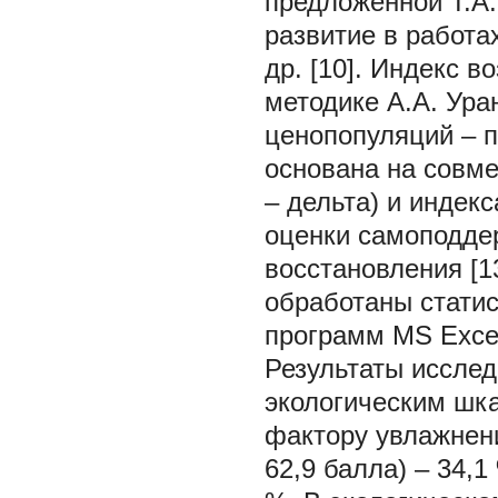
предложенной Т.А
развитие в работах
др. [10]. Индекс 
методике А.А. Ура
ценопопуляций – п
основана на совме
– дельта) и индек
оценки самоподде
восстановления [1
обработаны стати
программ MS Excel 
Результаты иссле
экологическим шка
фактору увлажнени
62,9 балла) – 34,1