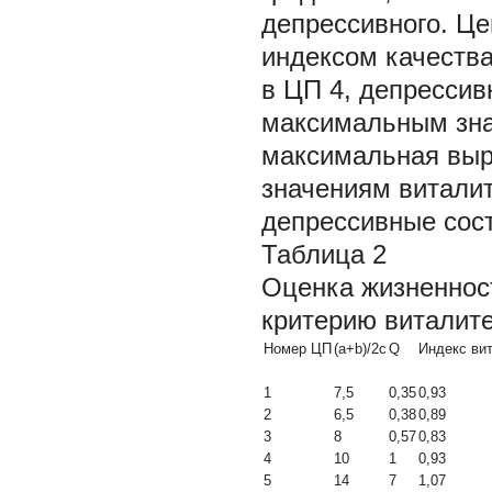
депрессивного. Ц
индексом качества
в ЦП 4, депрессив
максимальным зна
максимальная выр
значениям витали
депрессивные сост
Таблица 2
Оценка жизненнос
критерию виталите
Номер ЦП
(a+b)/2c
Q
Индекс вит
1
7,5
0,35
0,93
2
6,5
0,38
0,89
3
8
0,57
0,83
4
10
1
0,93
5
14
7
1,07