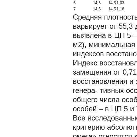
6
14,5
14,5
1,03
7
14,5
14,5
1,18
Средняя плотность
варьирует от 55,3
выявлена в ЦП 5 – 
м2), минимальная 
индексов восстано
Индекс восстановл
замещения от 0,71
восстановления и 
генера- тивных ос
общего числа особ
особей – в ЦП 5 и 7
Все исследованны
критерию абсолют
омега» относятся 