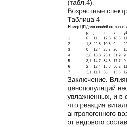
(табл.4).
Возрастные спект
Таблица 4
Номер ЦП
Доля особей онтогенет
p
j
im
v
g
1
0
11
12,3
18,3
11
2
1,8
22,8
10,8
9
2
3
0
12,4
23,7
20
1
4
2,8
13,8
23,1
31,9
9
5
3,1
14,7
34,3
17,7
9
6
2
12,4
18,3
30,2
11
7
2,1
11,7
36
13,6
1
Заключение.
Влия
ценопопуляций нео
увлажненных, и в 
что реакция витал
антропогенного воз
от видового состав