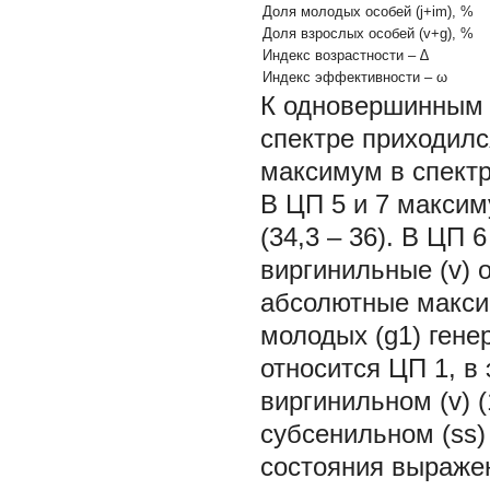
Доля молодых особей (j+im), %
Доля взрослых особей (v+g), %
Индекс возрастности
–
∆
Индекс эффективности
–
ω
К одновершинным о
спектре приходилс
максимум в спектр
В ЦП 5 и 7 максим
(34,3 – 36). В ЦП
виргинильные (v) 
абсолютные максим
молодых (g1) гене
относится ЦП 1, в
виргинильном (v) (
субсенильном (ss)
состояния выражен