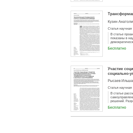
Трансформац
Кузин Анатол
Статья научная
В статье проа
показаны в на
демократичес
Бесплатно
Участие соц
социально-у
Рысаев Ильша
Статья научная
В статье расс
самоуправлени
решений. Разр
сравнительный
Бесплатно
муниципальных