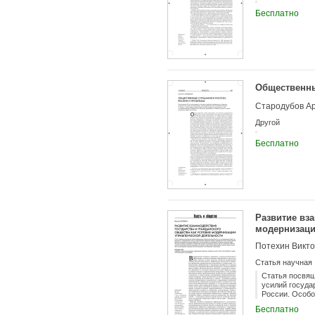
Бесплатно
Общественны
Стародубов А
Другой
Бесплатно
Развитие вз
модернизаци
Потехин Викто
Статья научная
Статья посвящ
усилий госуда
России. Особо
объединений в
Бесплатно