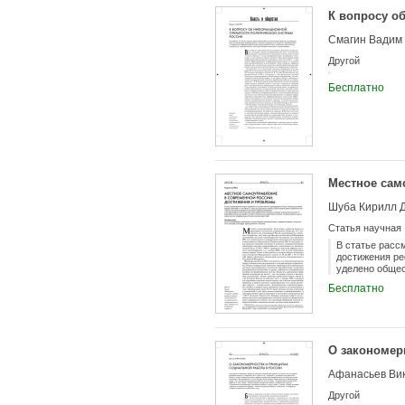
К вопросу о
Смагин Вадим
Другой
Бесплатно
Местное сам
Шуба Кирилл 
Статья научная
В статье расс
достижения ре
уделено общес
Бесплатно
О закономер
Афанасьев Вик
Другой