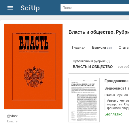
Власть и общество. Рубр
Главная
Выпуски
Стат
188
Публикации в рубрике (8):
ВЛАСТЬ И ОБЩЕСТВО
все ру
Гражданское
Ведерников П
Статья научная
Автор отмечае
лидерства. Од
феномен лидер
гражданского 
Бесплатно
@vlast
Власть