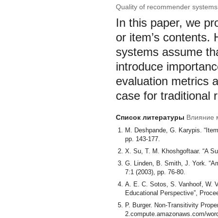
Quality of recommender systems a
In this paper, we p
or item’s contents. 
systems assume that 
introduce importance 
evaluation metrics a
case for traditiona
Список литературы
Влияние 
M. Deshpande, G. Karypis. “Ite
pp. 143-177.
X. Su, T. M. Khoshgoftaar. “A Sur
G. Linden, B. Smith, J. York. “A
7:1 (2003), pp. 76-80.
A. E. C. Sotos, S. Vanhoof, W. V
Educational Perspective”, Proceed
P. Burger. Non-Transitivity Prope
2.compute.amazonaws.com/wordpre