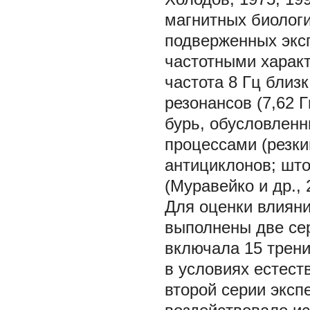
магнитных биолог
подверженных экс
частотными характ
частота 8 Гц близ
резонансов (7,62 
бурь, обусловлен
процессами (резк
антициклонов; што
(Муравейко и др., 
Для оценки влиян
выполнены две сер
включала 15 трени
в условиях естест
второй серии эксп