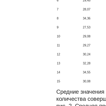
6
29,45
7
28,07
8
34,36
9
27,53
10
29,08
11
29,27
12
30,24
13
32,28
14
34,55
15
30,08
Средние значения
количества совер
рис. 2. Средняя п