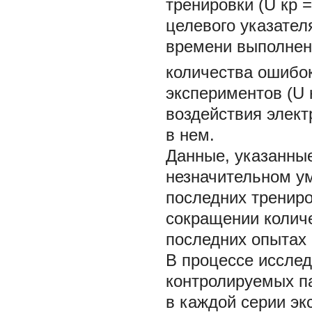
тренировки (U
кр
=
целевого указателя
времени выполнен
количества ошибо
экспериментов (U
воздействия элект
в нем.
Данные, указанные
незначительном у
последних трениро
сокращении колич
последних опытах 
В процессе иссле
контролируемых па
в каждой серии э