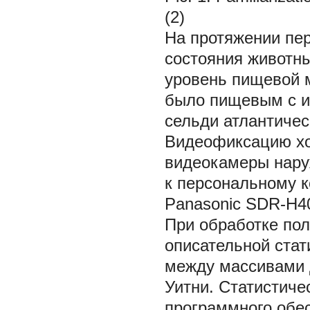
(2)
На протяжении пе
состояния животн
уровень пищевой 
было пищевым с и
сельди атлантичес
Видеофиксацию хо
видеокамеры нару
к персональному 
Panasonic SDR-H40
При обработке по
описательной стат
между массивами 
Уитни. Статистич
программного обесп