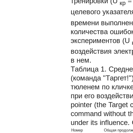
тренировки (U
=
кр
целевого указателя
времени выполнен
количества ошибо
экспериментов (U
воздействия элект
в нем.
Таблица 1. Средне
(команда "Таргет!
тюленем по кличке
при его воздействии
pointer (the Target
command without the
under its influence
Номер
Общая продолжи