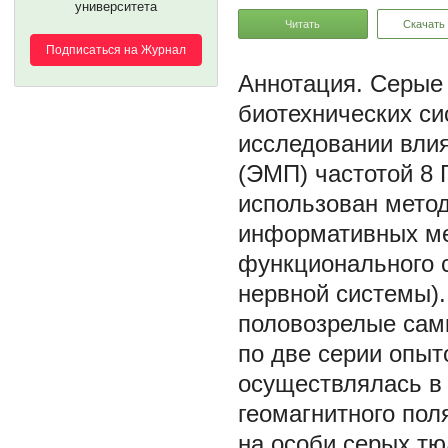
университета
Читать
Скачать
Подписаться на Журнал
Серые 
биотехнических си
исследовании влия
(ЭМП) частотой 8 
использован метод
информативных ме
функционального 
нервной системы)
половозрелые самк
по две серии опыт
осуществлялась в 
геомагнитного пол
на особи серых т