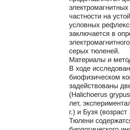
электромагнитных
частности на усто
условных рефлекс
заключается в опр
электромагнитного
серых тюленей.
Материалы и мето
В ходе исследован
биофизическом ком
задействованы дв
(Halichoerus grypu
лет, эксперимента
г.) и Бузя (возрас
Тюлени содержатс
биологического ин