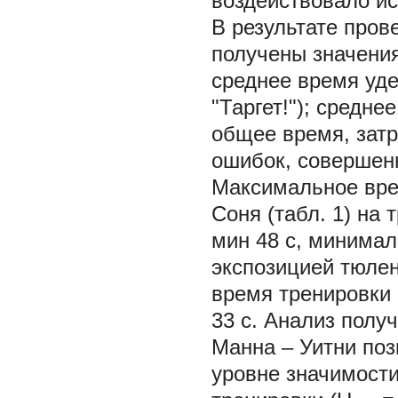
воздействовало ис
В результате пров
получены значени
среднее время уде
"Таргет!"); средн
общее время, затр
ошибок, совершен
Максимальное вре
Соня (табл. 1) на
мин 48 с, минимал
экспозицией тюле
время тренировки 
33 с. Анализ полу
Манна – Уитни поз
уровне значимости