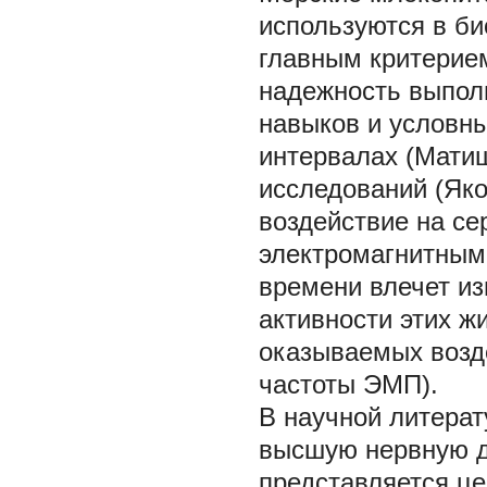
используются в би
главным критерием
надежность выпол
навыков и условн
интервалах (Матиш
исследований (Яков
воздействие на с
электромагнитным
времени влечет из
активности этих ж
оказываемых возде
частоты ЭМП).
В научной литерат
высшую нервную д
представляется ц