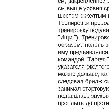
см, закрепленной 
см выше уровня ср
шестом с желтым п
Тренировки проводи
тренировку подава
"Ищи!"). Трениро
образом: тюлень з
ему предъявлялся 
командой "Таргет!
указателя (желтог
можно дольше; как
следовал бридж-с
занимал стартовую
подавалась звуко
проплыть до проти