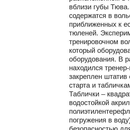
вблизи губы Тюва.
содержатся в воль
приближенных к е
тюленей. Экспери
тренировочном вол
который оборудов
оборудования. В р
находился тренер-
закреплен штатив
старта и табличка
Таблички – квадра
водостойкой акрил
полиэтилентерефла
погружения в воду
безопасностью для