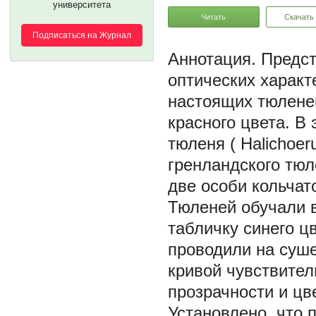
университета
Читать
Скачать
Подписаться на Журнал
Предст
оптических характ
настоящих тюлене
красного цвета. В
тюленя ( Halichoeru
гренландского тюле
две особи кольчато
Тюленей обучали 
табличку синего ц
проводили на суше
кривой чувствител
прозрачности и цве
Установлено, что 