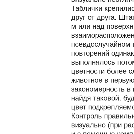
Таблички крепилис
друг от друга. Шт
м или над поверхн
взаиморасположен
псевдослучайном п
повторений одинак
выполнялось потом
цветности более с
животное в первую
закономерность в 
найдя таковой, бу
цвет подкрепляемо
Контроль правиль
визуально (при ра
и с помощью комп