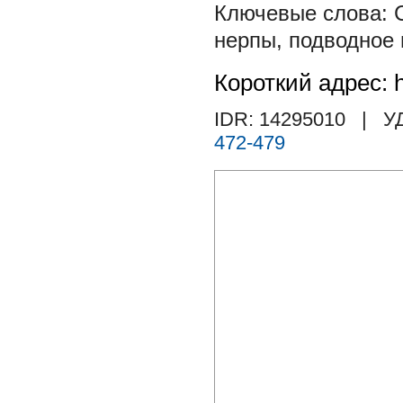
нерпы
,
подводное 
Короткий адрес: h
IDR: 14295010
| У
472-479