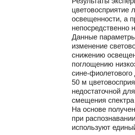
Результаты экспер
цветовосприятие л
освещенности, а п
непосредственно н
Данные параметры
изменение светово
снижению освещенн
поглощению низкоэ
сине-фиолетового 
50 м цветовосприя
недостаточной для
смещения спектра 
На основе получен
при распознавании
используют едины