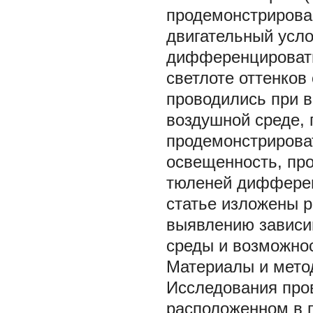
продемонстрирова
двигательный усло
дифференцировать 
светлоте оттенков
проводились при в
воздушной среде, 
продемонстрироват
освещенность, про
тюленей дифферен
статье изложены р
выявлению зависи
среды и возможно
Материалы и мето
Исследования про
расположенном в г