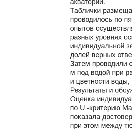
акватории.
Таблички размеща
проводилось по п
опытов осуществл
разных уровнях о
индивидуальной з
долей верных отв
Затем проводили с
м под водой при р
и цветности воды,
Результаты и обс
Оценка индивидуа
по
U
-критерию Ма
показала достове
при этом между т