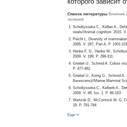
которого зависит 
Список литературы
Влияние 
тюленей
Scholtysseka C., Kelber A., Deh
seals//Animal cognition. 2015. V.
Peichl L. Diversity of mammalian
2005. V. 287, Part A. P. 1001-10
Hanke F. D., Hanke W., Scholtys
2009. V. 199. P. 299-311.
Griebel U., Schmid A. Colour visi
P. 477-482.
Griebel U., Konig G., Schmid A. S
flavescens)//Marine Mammal Scie
Scholtysseka C., Kelberb A., Deh
2008. V. 48, Iss. 1. P. 96-103.
Wartzok D., McCormick M. G. Col
18. P. 781-784.
Lavigne D. M., Ronald K. Pinnip
Еще
Biochemistry. 1975. V. 52, N 2. 
Newman L. A., Robinson P. R. Co