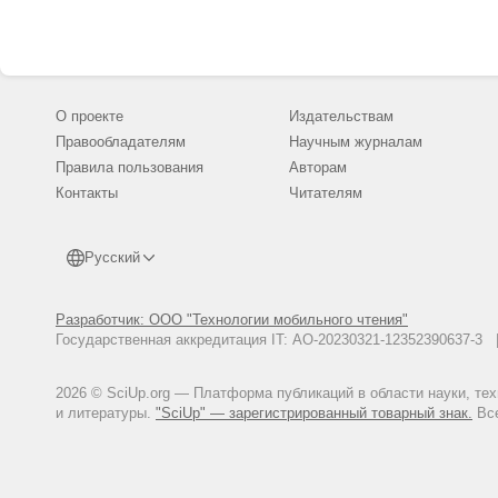
882.
Levenson D. H., Ponganis P. J., 
Journal of Comparative Physiolog
Войнов В. Б., Зайцев А. А., Л
тюленей в морских биотехничес
О проекте
Издательствам
Ишкулов Д. Г., Михайлюк А. Л
Правообладателям
Научным журналам
2013. № 4. С. 88-94.
Правила пользования
Авторам
Контакты
Читателям
Русский
Разработчик: ООО "Технологии мобильного чтения"
Государственная аккредитация IT: АО-20230321-12352390637-
2026 © SciUp.org — Платформа публикаций в области науки, те
и литературы.
"SciUp" — зарегистрированный товарный знак.
Все