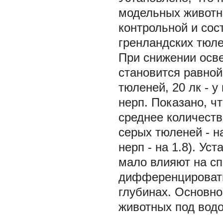
модельных животны
контрольной и сос
гренландских тюлен
При снижении осве
становится равной
тюленей, 20 лк - у
нерп. Показано, ч
среднее количеств
серых тюленей - на
нерп - на 1.8). Ус
мало влияют на с
дифференцировать 
глубинах. Основн
животных под водо