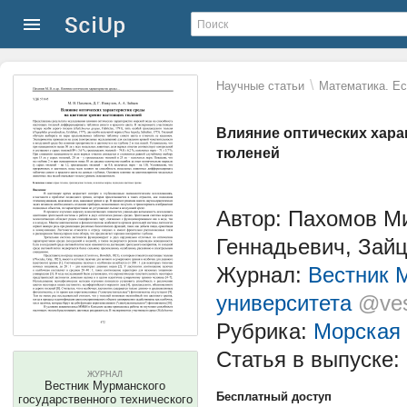
\
Научные статьи
Математика. Ес
Влияние оптических хара
тюленей
Автор: Пахомов М
Геннадьевич, Зай
Журнал:
Вестник М
университета
@ves
Рубрика:
Морская 
Статья в выпуске:
ЖУРНАЛ
Вестник Мурманского
Бесплатный доступ
государственного технического