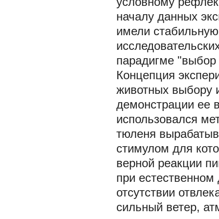
условному рефлекс
началу данных эк
имели стабильную 
исследовательских
парадигме "выбор 
Концепция экспер
животных выбору и
демонстрации ее в
использовался мет
тюленя вырабатыв
стимулом для кото
верной реакции п
при естественном 
отсутствии отвлек
сильный ветер, ат