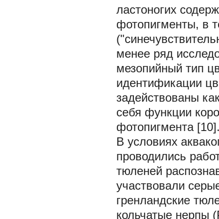
ластоногих содерж
фотопигменты, в т
("синечувствитель
менее ряд исследо
мезопийный тип цв
идентификации цв
задействованы как
себя функции коро
фотопигмента [10]
В условиях аквак
проводились рабо
тюленей распозна
участвовали серые 
гренландские тюлен
кольчатые нерпы (P