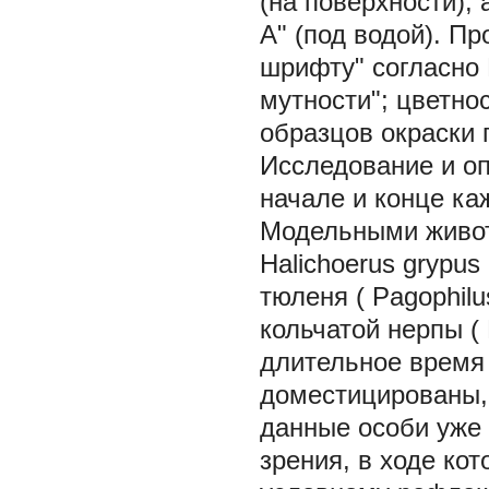
(на поверхности),
А" (под водой). П
шрифту" согласно
мутности"; цветно
образцов окраски 
Исследование и оп
начале и конце ка
Модельными живот
Halichoerus grypus
тюленя (
Pagophilu
кольчатой нерпы (
длительное время
доместицированы,
данные особи уже 
зрения, в ходе к