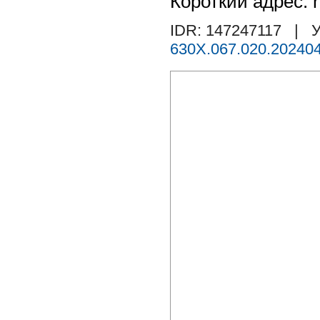
Короткий адрес: h
IDR: 147247117
| У
630X.067.020.202404