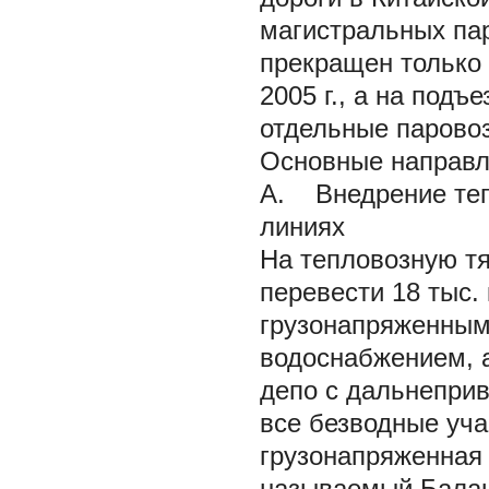
магистральных пар
прекращен только к
2005 г., а на под
отдельные паровоз
Основные направле
А. Внедрение теп
линиях
На тепловозную тя
перевести 18 тыс.
грузонапряженным
водоснабжением, 
депо с дальнеприв
все безводные уча
грузонапряженная 
называемый Балашо