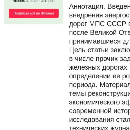
Экономическая история
Введен
внедрения энергос
Подписаться на Журнал
дорог МПС СССР в 
после Великой От
принимавшиеся для
Цель статьи заклю
в числе прочих за
железных дорогах
определении ее ро
периода. Материа
темы реконструкци
экономического эф
современной исто
исследования ста
технических журнал