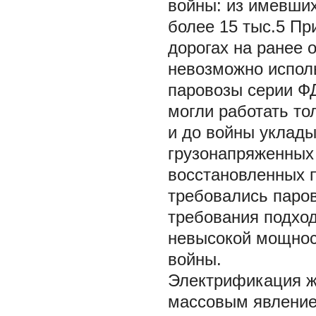
войны: из имевших
более 15 тыс.5 Пр
дорогах на ранее 
невозможно испол
паровозы серии ФД:
могли работать то
и до войны уклады
грузонапряженных
восстановленных 
требовались парово
требования подхо
невысокой мощнос
войны.
Электрификация же
массовым явлением