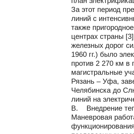
план электрификац
За этот период пр
линий с интенсив
также пригородно
центрах страны [3
железных дорог си
1960 гг.) было эл
против 2 270 км в
магистральные уча
Рязань – Уфа, за
Челябинска до Слю
линий на электриче
В. Внедрение теп
Маневровая работа
функционирования