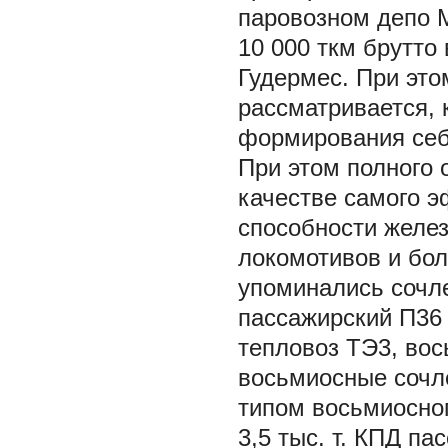
паровозном депо 
10 000 ткм брутто
Гудермес. При это
рассматривается, 
формирования себ
При этом полного 
качестве самого э
способности желе
локомотивов и бол
упоминались сочле
пассажирский П36 т
тепловоз ТЭ3, вос
восьмиосные сочл
типом восьмиосног
3,5 тыс. т. КПД п