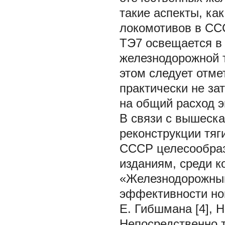
такие аспекты, ка
локомотивов в ССС
ТЭ7 освещается в
железнодорожной т
этом следует отме
практически не за
на общий расход э
В связи с вышеск
реконструкции тяг
СССР целесообраз
изданиям, среди 
«Железнодорожный
эффективности нов
Е. Гибшмана [4], Н
Непосредственно т