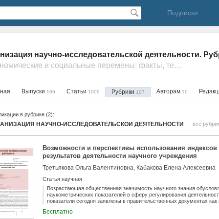
Подписки
низация научно-исследовательской деятельности. Руб
- Экономические и социальные перемены: факты, тенденции, прогноз
вная
Выпуски
Статьи
Авторам
Редак
Рубрики
105
1909
10
107
икации в рубрике (2):
ГАНИЗАЦИЯ НАУЧНО-ИССЛЕДОВАТЕЛЬСКОЙ ДЕЯТЕЛЬНОСТИ
все рубри
Возможности и перспективы использования индексов 
результатов деятельности научного учреждения
Третьякова Ольга Валентиновна, Кабакова Елена Алексеевна
Статья научная
Возрастающая общественная значимость научного знания обуслов
наукометрических показателей в сферу регулирования деятельнос
показатели сегодня заявлены в правительственных документах как
статье представлены общие подходы к наукометрическому анализу
Бесплатно
предпринята попытка дать оценочную характеристику публикационн