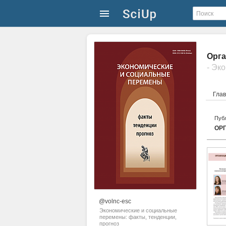
Орга
Гла
Публ
ОР
@volnc-esc
Экономические и социальные
перемены: факты, тенденции,
прогноз