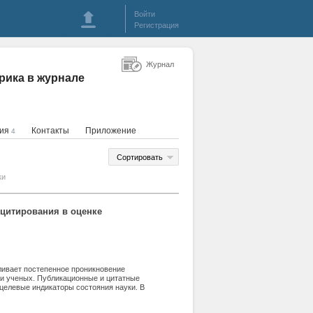
Войти
Регистрация
Журнал
рика в журнале
ция
Контакты
Приложение
4
Сортировать
ки
цитирования в оценке
ливает постепенное проникновение
ти ученых. Публикационные и цитатные
 целевые индикаторы состояния науки. В
 деятельности научного учреждения;
ой активности институтов, входящих в