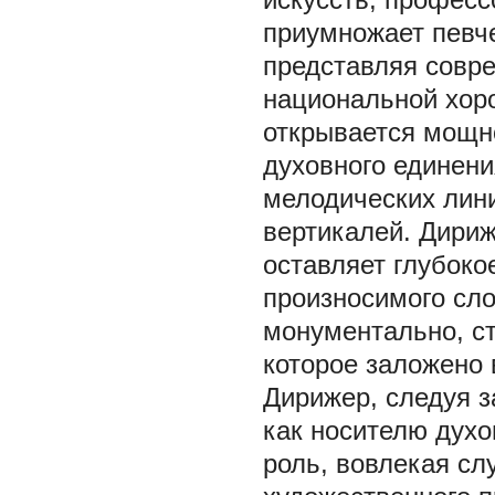
приумножает певч
представляя совр
национальной хоро
открывается мощно
духовного единени
мелодических лини
вертикалей. Дириж
оставляет глубоко
произносимого сло
монументально, ст
которое заложено 
Дирижер, следуя з
как носителю дух
роль, вовлекая сл