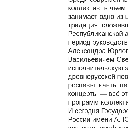
коллектив, в чьем
занимает одно из 
традиция, сложивш
Республиканской 
период руководст
Александра Юрлов
Васильевичем Св
исполнительскую э
древнерусской пе
роспевы, канты пе
концерты — всё э
программ коллекти
И сегодня Государ
России имени А. 
искусств, профес