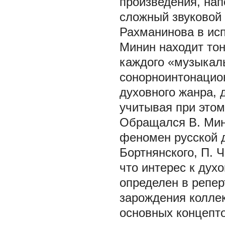
произведения, на
сложный звуковой 
Рахманинова в исп
Минин находит то
каждого «музыкал
сонорноинтонацион
духовного жанра, 
учитывая при это
Обращался В. Мин
феномен русской д
Бортнянского, П. 
что интерес к ду
определен в репер
зарождения коллек
основных концепто