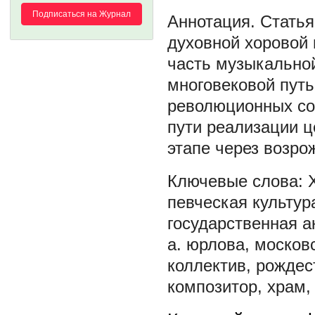
Подписаться на Журнал
Статья
духовной хоровой 
часть музыкально
многовековой путь
революционных со
пути реализации ц
этапе через возро
певческая культур
государственная 
а. юрлова
,
москов
коллектив
,
рождес
композитор
,
храм