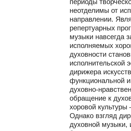
периоды творческо
неотделимы от исп
направлении. Явл
репертуарных про
музыки навсегда з
исполняемых хоро
духовности стано
исполнительской 
дирижера искусств
функциональной и
духовно-нравстве
обращение к духо
хоровой культуры 
Однако взгляд дир
духовной музыки,