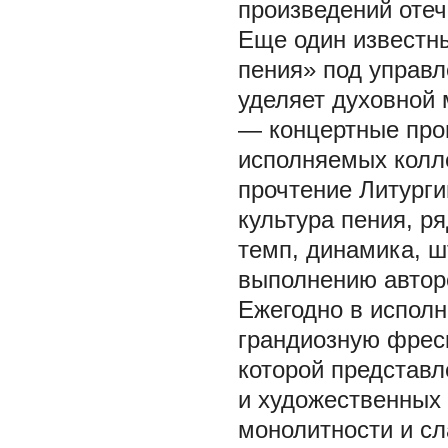
произведений отеч
Еще один известн
пения» под управ
уделяет духовной
— концертные прог
исполняемых колле
прочтение Литурги
культура пения, р
темп, динамика, ш
выполнению авторс
Ежегодно в испол
грандиозную фреск
которой представ
и художественных 
монолитности и сл