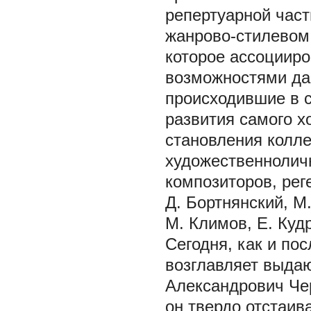
репертуарной част
жанрово-стилевом
которое ассоциир
возможностями да
происходившие в с
развития самого х
становления колле
художественнолич
композиторов, рег
Д. Бортнянский, М
М. Климов, Е. Кудр
Сегодня, как и по
возглавляет выда
Александрович Чер
он твердо отстаив