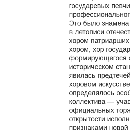
государевых певчи
профессиональног
Это было знамена
в летописи отечес
хором патриарших
хором, хор госуда
формирующегося с
историческом ста
явилась предтечей
хоровом искусстве
определялось осо
коллектива — учас
официальных торже
открытости испол
признаками новой 