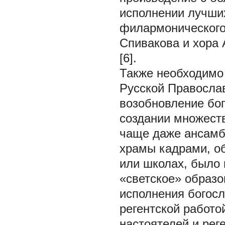
исполнении лучши
филармонического
Спивакова и хора 
[6].
Также необходимо 
Русской Православ
возобновление бо
создании множест
чаще даже ансамбл
храмы кадрами, об
или школах, было
«светское» образо
исполнения богос
регентской работо
настоятелей и рег