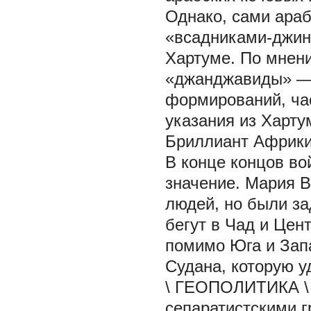
Однако, сами араб
«всадниками-джин
Хартуме. По мнени
«джанджавиды» — 
формирований, час
указания из Хартум
Бриллиант Африк
В конце концов в
значение.
Мария В
людей, но были з
бегут в Чад и Цен
помимо Юга и Зап
Судана, которую 
\ ГЕОПОЛИТИКА \ в
сепаратистскими 