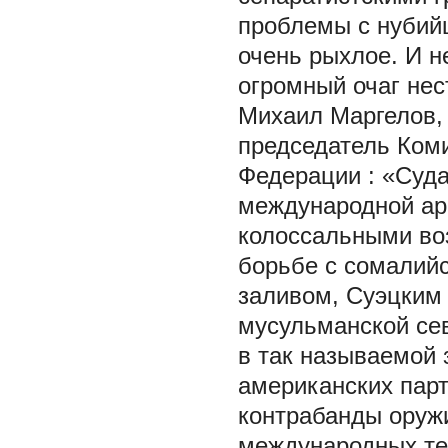
проблемы с нубийц
очень рыхлое. И н
огромный очаг нес
Михаил Маргелов, 
председатель Ком
Федерации
: «Суд
международной ар
колоссальными во
борьбе с сомалийс
заливом, Суэцким 
мусульманской се
в так называемой 
американских парт
контрабанды оружи
международных те