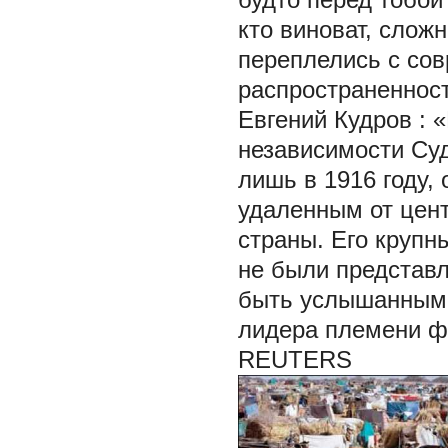
кто виноват, слож
переплелись с со
распространенност
Евгений Кудров
: 
независимости Су
лишь в 1916 году,
удаленным от цент
страны. Его крупн
не были представл
быть услышанными.
лидера племени ф
REUTERS