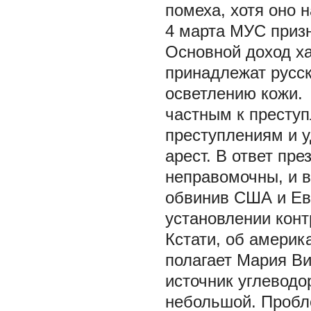
помеха, хотя оно 
4 марта МУС приз
Основной доход ха
принадлежат русс
осветлению кожи.
частным к престу
преступлениям и у
арест. В ответ пр
неправомочны, и в
обвинив США и Ев
установлении кон
Кстати, об америк
полагает
Мария Ви
источник углеводо
небольшой. Пробл