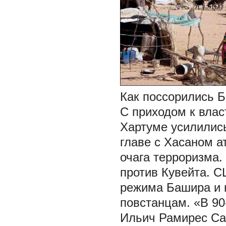
Как поссорились 
С приходом к влас
Хартуме усилилис
главе с Хасаном а
очага терроризма.
против Кувейта. 
режима Башира и 
повстанцам. «В 90
Ильич Рамирес Са