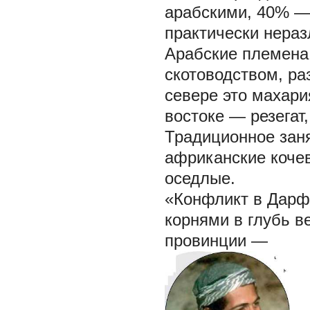
арабскими, 40% —
практически нера
Арабские племена
скотоводством, ра
севере это махария
востоке — резегат
Традиционное заня
африканские кочев
оседлые.
«Конфликт в Дарф
корнями в глубь ве
провинции —