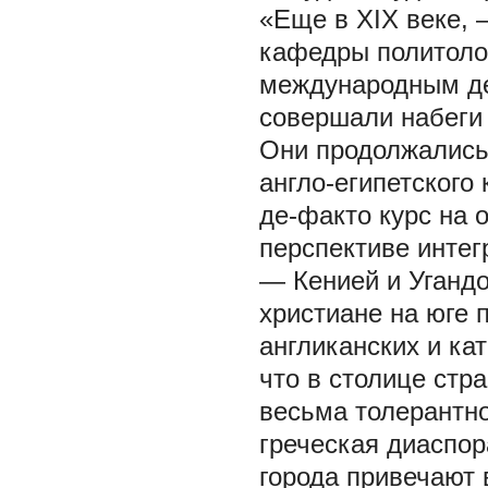
«Еще в XIX веке, 
кафедры политоло
международным де
совершали набеги 
Они продолжались 
англо-египетског
де-факто курс на 
перспективе интег
— Кенией и Угандо
христиане на юге 
англиканских и ка
что в столице стр
весьма толерантн
греческая диаспор
города привечают 