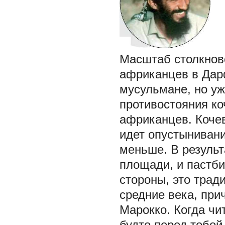
Масштаб столкнов
африканцев в Дар
мусульмане, но у
противостояния ко
африканцев. Кочев
идет опустынивани
меньше. В резуль
площади, и пастб
стороны, это тра
средние века, при
Марокко. Когда чи
будто перед тобой 