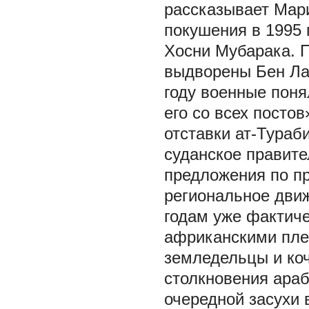
рассказывает Мар
покушения в 1995 
Хосни Мубарака. 
выдворены Бен Лад
году военные поня
его со всех посто
отставки ат-Тура
суданское правит
предложения по п
региональное дви
годам уже фактич
африканскими пле
земледельцы и коч
столкновения ара
очередной засухи 