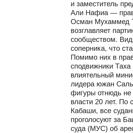
и заместитель пр
Али Нафиа — прав
Осман Мухаммед Т
возглавляет парти
сообществом. Вид
соперника, что ст
Помимо них в прав
сподвижники Таха 
влиятельный минис
лидера южан Саль-
фигуры отнюдь не
власти 20 лет. По
Кабаши, все судан
проголосуют за Б
суда (МУС) об аре