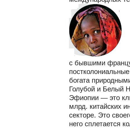
с бывшими францу
постколониальные 
богата природным
Голубой и Белый Н
Эфиопии — это клю
млрд. китайских и
секторе. Это своег
него сплетается к