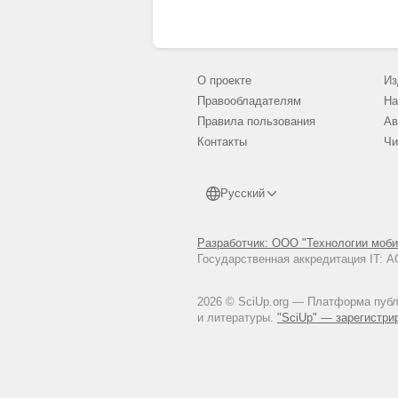
О проекте
Из
Правообладателям
На
Правила пользования
Ав
Контакты
Чи
Русский
Разработчик: ООО "Технологии моби
Государственная аккредитация IT:
2026 © SciUp.org — Платформа публи
и литературы.
"SciUp" — зарегистри