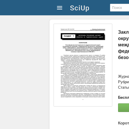
Закл
окру
межд
феде
безо
Журн
Рубри
Стать
Беспл
Корот