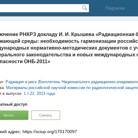
Подписки
ючение РНКРЗ докладу И. И. Крышева «Радиационная 
жающей среды: необходимость гармонизации российс
ународных нормативно-методических документов с у
рального законодательства и новых международных
пасности ОНБ-2011»
ал:
Радиация и риск (Бюллетень Национального радиационно-эпидемиоло
ка:
Материалы российской научной комиссии по радиологической защит
я в выпуске:
1 т.22, 2013 года.
атный доступ
Читать
Скачать
кий адрес: https://sciup.org/170170097