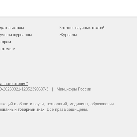
дательствам
Каталог научных статей
учным журналам
Журналы
торам
тателям
льного чтения"
 АО-20230321-12352390637-3 | Минцифры России
каций в области науки, технологий, медицины, образования
рованный товарный знак.
Все права защищены.