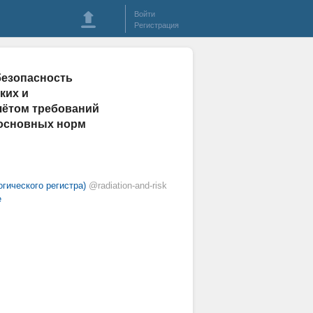
Войти
Регистрация
безопасность
ких и
чётом требований
 основных норм
гического регистра)
@radiation-and-risk
е