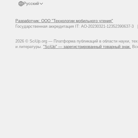
Русский
Разработчик: ООО "Технологии мобильного чтения"
Государственная аккредитация IT: АО-20230321-12352390637-
2026 © SciUp.org — Платформа публикаций в области науки, те
и литературы.
"SciUp" — зарегистрированный товарный знак.
Все