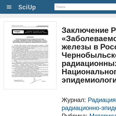
Заключение Р
«Заболеваемо
железы в Рос
Чернобыльско
радиационных
Национальног
эпидемиологи
Журнал:
Радиация
радиационно-эпиде
Рубрика:
Материал