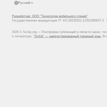
Русский
Разработчик: ООО "Технологии мобильного чтения"
Государственная аккредитация IT: АО-20230321-12352390637-
2026 © SciUp.org — Платформа публикаций в области науки, те
и литературы.
"SciUp" — зарегистрированный товарный знак.
Все