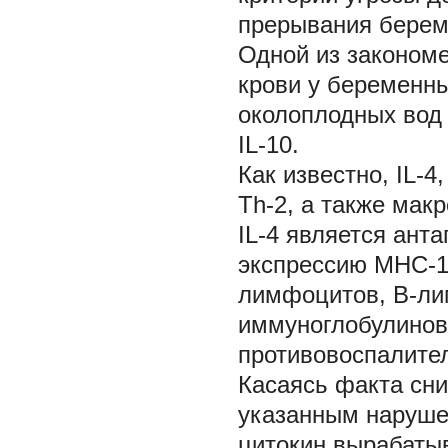
прерывания берем
Одной из законом
крови у беременн
околоплодных вод 
IL-10.
Как известно, IL-4
Th-2, а также мак
IL-4 является анта
экспрессию МНС-1
лимфоцитов, В-ли
иммуноглобулинов
противовоспалител
Касаясь факта сни
указанным нарушен
цитокин вырабатыв