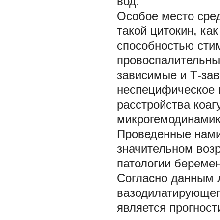
вод.
Особое место сре
такой цитокин, ка
способностью сти
провоспалительных 
зависимые и Т-за
неспецифическое 
расстройства коаг
микрогемодинамики
Проведенные нами
значительном возр
патологии беремен
Согласно данным 
вазодилатирующег
является прогност