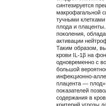
синтезируется пр
макрофагальной с
тучными клетками 
плода и плаценты. 
поколения, облада
активации нейтрофи
Таким образом, в
крови IL-1β на фо
одновременно с во
большой вероятно
инфекционно-алле
плацента — плод»,
показателей позво
содержания в кров
критерий угрозы д