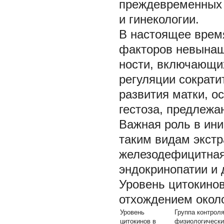
преждевременных 
и гинекологии.
В настоящее врем
факторов невынаш
ности, включающи
регуляции сократ
развития матки, о
гестоза, предлежа
Важная роль в ин
таким видам экстр
железодефицитная
эндокринопатии и 
Уровень цитокино
отхождением окол
Уровень
Группа контроля
цитокинов в
физиологическ