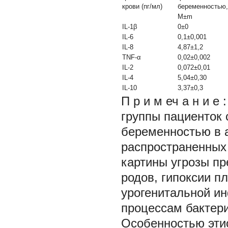
крови (пг/мл)
беременностью,
M±m
IL-1β
0±0
IL-6
0,1±0,001
IL-8
4,87±1,2
TNF-α
0,02±0,002
IL-2
0,072±0,01
IL-4
5,04±0,30
IL-10
3,37±0,3
П р и м еч а н и е
группы пациенток
беременностью в а
распространенных
картины угрозы п
родов, гипоксии п
урогенитальной и
процессам бактери
Особенностью эти