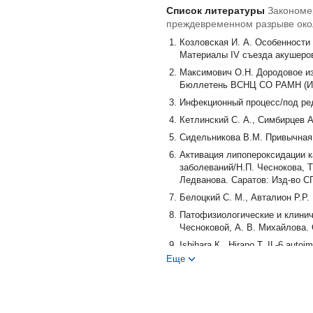
Список литературы
Закономе
преждевременном разрыве окол
Козловская И. А. Особенности
Материалы IV съезда акушеров-
Максимович О.Н. Дородовое из
Бюллетень ВСНЦ СО РАМН (Ирку
Инфекционный процесс/под ред.
Кетлинский С. А., Симбирцев А
Сидельникова В.М. Привычная п
Активация липопероксидации к
заболеваний/Н.П. Чеснокова, Т
Ледванова. Саратов: Изд-во СГ
Белоцкий С. М., Авталион P.P
Патофизиологические и клинич
Чесноковой, А. В. Михайлова. 
Ishihara К., Hirano Т. IL-6 auto
2002. Vol. 13. P. 357-368
Еще
Browning D.D., Diehl W. O, Hsu M
Lung. Cell Mol. Physiol. 2000. Vo