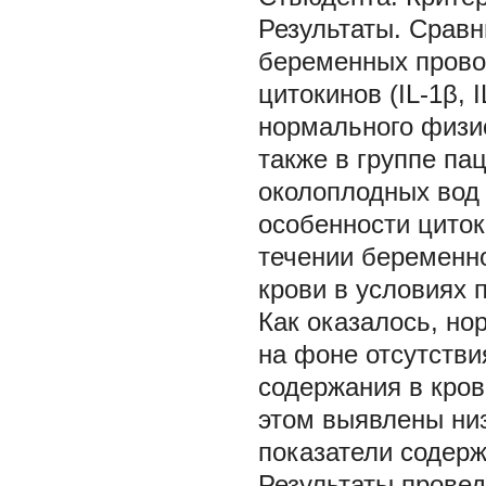
Результаты.
Сравн
беременных прово
цитокинов (IL-1β, I
нормального физио
также в группе п
околоплодных вод
особенности цито
течении беременно
крови в условиях 
Как оказалось, н
на фоне отсутстви
содержания в кров
этом выявлены низ
показатели содержа
Результаты прове