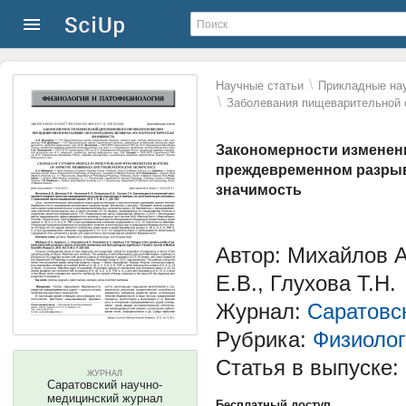
\
Научные статьи
Прикладные нау
\
Заболевания пищеварительной 
Закономерности изменен
преждевременном разрыв
значимость
Автор: Михайлов А
Е.В., Глухова Т.Н.
Журнал:
Саратовс
Рубрика:
Физиолог
Статья в выпуске:
ЖУРНАЛ
Саратовский научно-
медицинский журнал
Бесплатный доступ