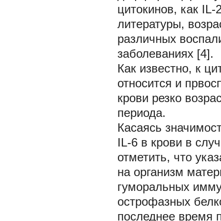
цитокинов, как IL-2
литературы, возра
различных воспал
заболеваниях [4].
Как известно, к ци
относится и првос
крови резко возра
периода.
Касаясь значимос
IL-6 в крови в сл
отметить, что ука
на организм матер
гуморальных имму
острофазных белко
последнее время п