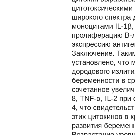
цитотоксическими
широкого спектра 
моноцитами IL-1β, 
пролиферацию В-ли
экспрессию антиг
Заключение.
Таки
установлено, что
дородового излит
беременности в ср
сочетанное увеличе
8, TNF-α, IL-2 пр
4, что свидетельс
этих цитокинов в 
развития беремен
Возрастание уровня 