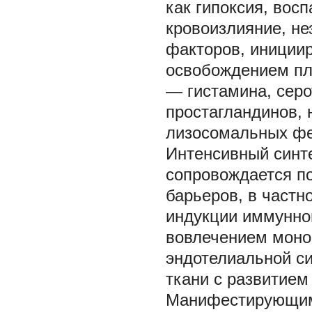
как гипоксия, вос
кровоизлияние, не
факторов, иниции
освобождением пл
— гистамина, серо
простагландинов, 
лизосомальных фе
Интенсивный синт
сопровождается п
барьеров, в частн
индукции иммунног
вовлечением моно
эндотелиальной с
ткани с развитием
Манифестирующим