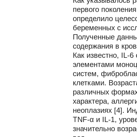
Как указывалось р
первого поколения,
определило целесо
беременных с иссл
Полученные данны
содержания в кров
Как известно, IL-
элементами моноц
систем, фибробла
клетками. Возраст
различных формах
характера, аллерг
неоплазиях [4]. И
TNF-α и IL-1, уров
значительно возр