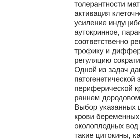
толерантности мат
активация клеточн
усиление индуциб
аутокринное, пара
соответственно ре
трофику и диффере
регуляцию сократи
Одной из задач да
патогенетической 
периферической кров
раннем дородовом
Выбор указанных ц
крови беременных
околоплодных вод 
такие цитокины, как