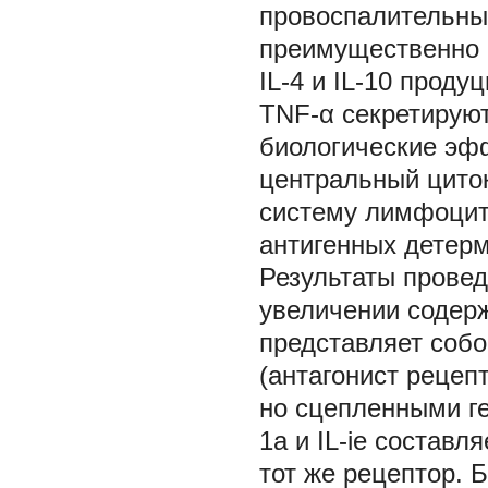
провоспалительным
преимущественно 
IL-4 и IL-10 проду
TNF-α секретируют
биологические эфф
центральный цито
систему лимфоцит
антигенных детерми
Результаты прове
увеличении содержа
представляет собой
(антагонист рецеп
но сцепленными ге
1a и IL-ie составл
тот же рецептор. 