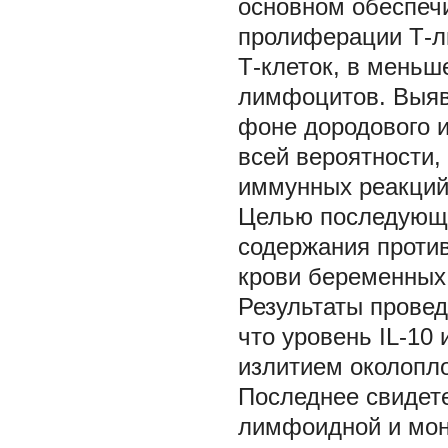
основном обеспеч
пролиферации Т-л
Т-клеток, в меньш
лимфоцитов. Выяв
фоне дородового и
всей вероятности,
иммунных реакций
Целью последующи
содержания против
крови беременных 
Результаты провед
что уровень IL-10
излитием околопл
Последнее свидете
лимфоидной и мон