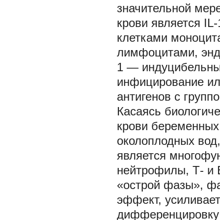
значительной мер
крови является IL
клетками моноцита
лимфоцитами, энд
1 — индуцибельный
инфицирование ил
антигенов с группо
Касаясь биологиче
крови беременных
околоплодных вод,
является многофу
нейтрофилы, Т- и 
«острой фазы», фа
эффект, усиливае
дифференцировку 