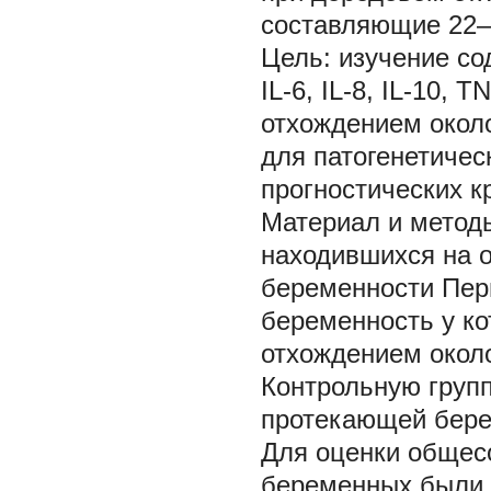
составляющие 22–
Цель:
изучение сод
IL-6, IL-8, IL-10,
отхождением около
для патогенетичес
прогностических к
Материал и метод
находившихся на о
беременности Пери
беременность у к
отхождением около
Контрольную груп
протекающей бере
Для оценки общесо
беременных были 