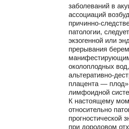
заболеваний в ак
ассоциаций возбуд
причинно-следстве
патологии, следуе
экзогенной или эн
прерывания береме
манифестирующим
околоплодных вод
альтеративно-дес
плацента — плод»
лимфоидной систе
К настоящему мом
относительно пато
прогностической 
при дородовом отх