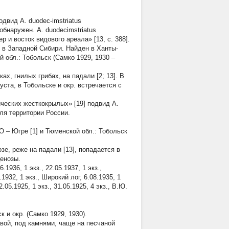
подвид
A. duodec-imstriatus
е обнаружен.
A. duodecimstriatus
р и восток видового ареала» [13, c. 388].
и в Западной Сибири. Найден в Ханты-
й обл.: Тобольск (Самко 1929, 1930 –
ах, гнилых грибах, на падали [2; 13]. В
уста, в Тобольске и окр. встречается с
ических жесткокрылых» [19] подвид
A.
для территории России.
 – Югре [1] и Тюменской обл.: Тобольск
зе, реже на падали [13], попадается в
енозы.
.1936, 1 экз., 22.05.1937, 1 экз.,
.1932, 1 экз., Широкий лог, 6.08.1935, 1
05.1925, 1 экз., 31.05.1925, 4 экз., В.Ю.
 и окр. (Самко 1929, 1930).
вой, под камнями, чаще на песчаной