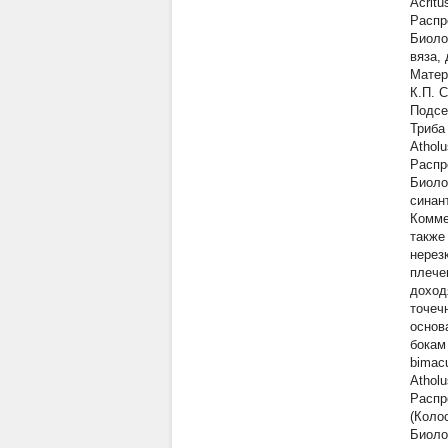
Acritu
Распр
Биоло
вяза,
Матер
К.П. 
Подсем
Триба 
Atholu
Распр
Биоло
синан
Комме
также
нерез
плече
доход
точеч
основ
бокам
bimac
Atholu
Распр
(Коло
Биоло