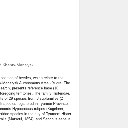
and Khanty-Mansiysk
osition of beetles, which relate to the
nty-Mansiysk Autonomous Area - Yugra. The
search, presents reference base (16
foregoing territories. The family Histeridae,
s of 29 species from 3 subfamilies (2
 28 species registered in Tyumen Province
records Hypocaccus rufipes (Kugelann,
eridae species in the city of Tyumen: Hister
tralis (Marseul, 1854); and Saprinus aeneus