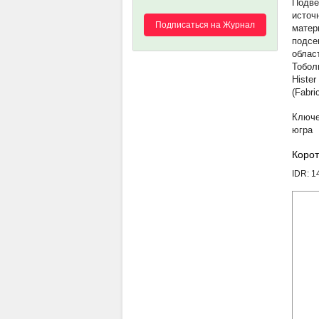
Подве
источ
Подписаться на Журнал
матер
подсем
облас
Тобол
Hister
(Fabri
югра
Корот
IDR: 1