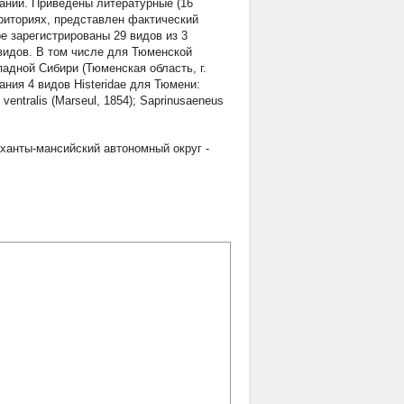
аний. Приведены литературные (16
рриториях, представлен фактический
е зарегистрированы 29 видов из 3
 9 видов. В том числе для Тюменской
падной Сибири (Тюменская область, г.
ания 4 видов Histeridae для Тюмени:
. ventralis (Marseul, 1854); Saprinusaeneus
ханты-мансийский автономный округ -