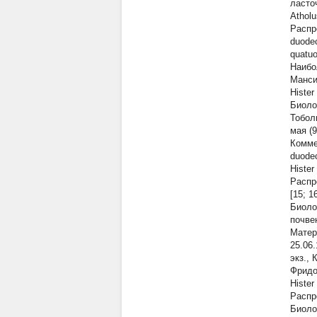
ласточ
Atholu
Распр
duodec
quatuo
Наибо
Манси
Hister
Биоло
Тобол
мая (9
Комме
duodec
Hister
Распр
[15; 
Биоло
почве
Матер
25.06.
экз., 
Фридо
Hister
Распр
Биоло