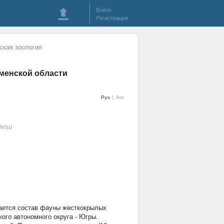
Войти
Регистрация
ская зоология
юменской области
Рус
Анг
nvsu
дается состав фауны жесткокрылых
кого автономного округа - Югры.