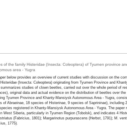
es of the family Histeridae (Insecta: Coleoptera) of Tyumen province 
omous area - Yugra
per below provides an overview of current studies with discussion on the comp
 Histeridae (Insecta: Coleoptera) originating from Tyumen Province and Kha
 summarizes studies of clown beetles, carried out over the whole period of re
nces), original data and actual evidence on the distribution of beetles over the 
ting Tyumen Province and Khanty-Mansiysk Autonomous Area - Yugra, consist
s of Abraeinae, 18 species of Histerinae, 9 species of Saprininae), including
species registered in Khanty-Mansiysk Autonomous Area - Yugra. The paper 
in West Siberia, particularly in Tyumen Region (Tobolsk), and indicates 4 Hist
striatus (Fabricius, 1801); Margarinotus purpurascens (Herbst, 1791); M. ven
cius, 1775).