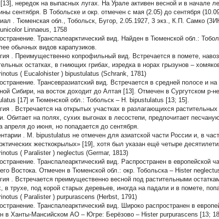
 [13], нередок на выпасных лугах. На Урале активен весной и в начале л
ны сентября. В Тобольске и окр. отмечен с мая (2.05) до сентября (10.09)
иал
. Тюменская обл., Тобольск, Бугор, 2.05.1927, 3 экз., К.П. Самко (З
 unicolor
Linnaeus, 1758
остранение.
Транспалеарктический вид. Найден в Тюменской обл.: Тобольск
лее обычных видов карапузиков.
гия
. Преимущественно копрофильный вид. Встречается в помете, навоз
тельных остатках, в гниющих грибах, изредка в норах грызунов – хомяков
inotus
(
Eucalohister
)
bipustulatus
(Schrank, 1781)
остранение.
Трансевразиатский вид. Встречается в средней полосе и на 
ной Сибири, на восток доходит до Алтая [13]. Отмечен в Сургутском р-
ulatus
[17] и Тюменской обл.: Тобольск –
H. bipustulatus
[13; 15].
гия
. Встречается на открытых участках в разлагающихся растительных о
и. Обитает на полях, сухих выгонах в лесостепи, предпочитает песчаную 
а апреля до июня, но попадается до сентября.
нтарии
.
M. bipustulatus
не отмечен для азиатской части России и, в час
рктических жесткокрылых» [19], хотя был указан ещё четыре десятилетия
inotus
(
Paralister
)
neglectus
(Germar, 1813)
остранение.
Транспалеарктический вид. Распространен в европейской ча
его Востока. Отмечен в Тюменской обл.: окр. Тобольска –
Hister neglectu
гия
. Встречается преимущественно весной под растительными остатка
х, в трухе, под корой старых деревьев, иногда на падали и в помете, по
inotus
(
Paralister
)
purpurascens
(Herbst, 1791)
остранение.
Транспалеарктический вид. Широко распространен в европейс
н в Ханты-Мансийском АО – Югре: Берёзово –
Hister purpurascens
[13; 1