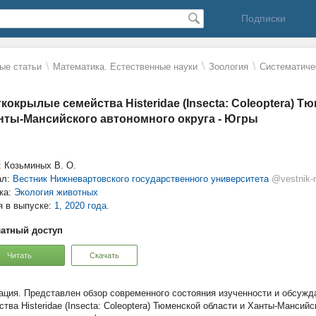
Подписки
\
\
\
ые статьи
Математика. Естественные науки
Зоология
Систематиче
кокрылые семейства Histeridae (Insecta: Coleoptera) Т
нты-Мансийского автономного округа - Югры
: Козьминых В. О.
ал:
Вестник Нижневартовского государственного университета
@vestnik-
ка:
Экология животных
я в выпуске:
1, 2020 года.
атный доступ
Читать
Скачать
Представлен обзор современного состояния изученности и обсуж
ства Histeridae (Insecta: Coleoptera) Тюменской области и Ханты-Мансийс