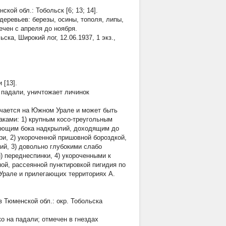
кой обл.: Тобольск [6; 13; 14].
деревьев: березы, осины, тополя, липы,
ечен с апреля до ноября.
ьска, Широкий лог, 12.06.1937, 1 экз.,
 [13].
а падали, уничтожает личинок
речается на Южном Урале и может быть
ками: 1) крупным косо-треугольным
ающим бока надкрылий, доходящим до
и, 2) укороченной пришовной бороздкой,
й, 3) довольно глубокими слабо
 переднеспинки, 4) укороченными к
ой, рассеянной пунктировкой пигидия по
м Урале и прилегающих территориях
A.
 Тюменской обл.: окр. Тобольска
о на падали; отмечен в гнездах