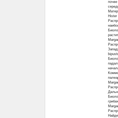
почве
середи
Матер
Hister
Распр
наибо
Биоло
расти
Margar
Распр
Запад
bipust
Биоло
падал
начал
Комме
палеа
Margar
Распр
Дальн
Биоло
гриба
Margar
Распр
Найде