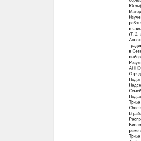
образ
Югры)
Матер
Изуче
работ
в спи
(Т. 2,
Аннот
тради
в Сев
выбор
Резул
АННО
Отряд 
Подот
Надсем
Семейс
Подсе
Триба 
Chaeta
В рабо
Распр
Биоло
реже в
Триба 