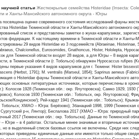
т научной статьи
Жесткокрылые семейства Histeridae (Insecta: Col
ти и Ханты-Мансийского автономного округа - Югры
а посвящена оценке современного состояния исследований фауны жестк
ства Histeridae Тюменской области и Ханты-Мансийского автономного о
ированный список и представлены заметки о жуках-карапузиках, зарегис
ктов федерации. К настоящему времени в Тюменской области и Ханты-М
стрированы 29 видов Histeridae из 3 подсемейств (Abraeinae, Histerinae, Sa
braeus, Chalcionellus, Eurosomides, Gnathoncus, Hister, Hololepta, Hypoca
сок для Тюменской области входят 28 видов, а для Югры – 8 видов кара
ости, в Тюменской области (г. Тобольск) обнаружен Hypocaccus rufipes (
ены первые указания 4 видов карапузиков для г. Тюмени: Hister bissexstri
ascens (Herbst, 1791); M. ventralis (Marseul, 1854); Saprinus aeneus (Fabrici
мация о Histeridae фауны Тюменской области и Ханты-Мансийского авто
ющих основных литературных источниках, которые перечислены в хронол
г.): Колосов 1928 (Тюменская обл.: окр. Ялуторовска); Самко 1929, 1930 
ровск); Колосов 1930 (Тюменская обл.: Тобольск, окр. Ялуторовска); Ф
рьское/Кондинское/); Рей-хардт 1941 (Тюменская обл.: Тобольск); Крыжа
 Тобольск; ХМАО – Югра: Берёзово); Збанацкий 1998, 1999 (Тюменская 
 Сургутский р-н, Лянтор); Беспалова 2017 (ХМАО – Югра: природный парк
ечный 2017 (Тюменская обл.: окр. Тобольска). Данные по Тюменской обла
– Югре – в 4 работах. Остальные менее значимые и вторичные источни
е, но в выделенный список базовых ссылок не включены. Среди них следуе
в которых приведены единичные данные или имеются только общие сведе