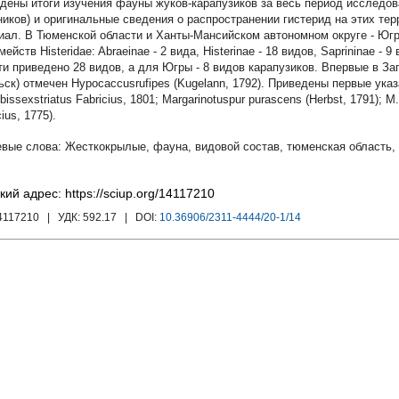
дены итоги изучения фауны жуков-карапузиков за весь период исследов
ников) и оригинальные сведения о распространении гистерид на этих те
иал. В Тюменской области и Ханты-Мансийском автономном округе - Югр
ейств Histeridae: Abraeinae - 2 вида, Histerinae - 18 видов, Saprininae -
ти приведено 28 видов, а для Югры - 8 видов карапузиков. Впервые в За
ьск) отмечен Hypocaccusrufipes (Kugelann, 1792). Приведены первые указ
 bissexstriatus Fabricius, 1801; Margarinotuspur purascens (Herbst, 1791); M
cius, 1775).
Жесткокрылые
,
фауна
,
видовой состав
,
тюменская область
,
кий адрес: https://sciup.org/14117210
4117210
| УДК:
592.17
| DOI:
10.36906/2311-4444/20-1/14