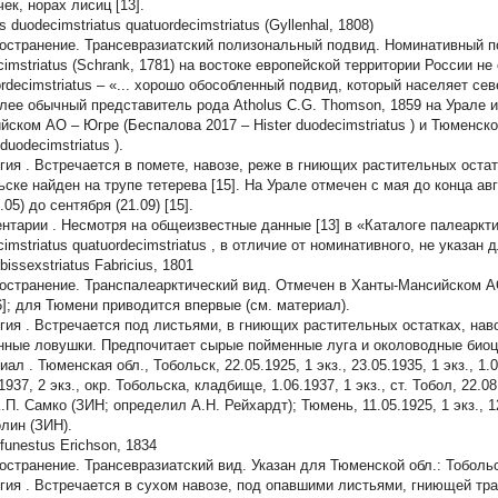
ек, норах лисиц [13].
s duodecimstriatus quatuordecimstriatus
(Gyllenhal, 1808)
остранение.
Трансевразиатский полизональный подвид. Номинативный 
imstriatus
(Schrank, 1781) на востоке европейской территории России н
rdecimstriatus
– «... хорошо обособленный подвид, который населяет севе
лее обычный представитель рода
Atholus
C.G. Thomson, 1859 на Урале 
йском АО – Югре (Беспалова 2017 –
Hister duodecimstriatus
) и Тюменско
 duodecimstriatus
).
гия
. Встречается в помете, навозе, реже в гниющих растительных остатк
ьске найден на трупе тетерева [15]. На Урале отмечен с мая до конца авг
.05) до сентября (21.09) [15].
нтарии
. Несмотря на общеизвестные данные [13] в «Каталоге палеаркт
imstriatus quatuordecimstriatus
, в отличие от номинативного, не указан 
 bissexstriatus
Fabricius, 1801
остранение.
Транспалеарктический вид. Отмечен в Ханты-Мансийском АО
16]; для Тюмени приводится впервые (см. материал).
гия
. Встречается под листьями, в гниющих растительных остатках, наво
нные ловушки. Предпочитает сырые пойменные луга и околоводные биоц
иал
. Тюменская обл., Тобольск, 22.05.1925, 1 экз., 23.05.1935, 1 экз., 1.06
1937, 2 экз., окр. Тобольска, кладбище, 1.06.1937, 1 экз., ст. Тобол, 22.08
К.П. Самко (ЗИН; определил А.Н. Рейхардт); Тюмень, 11.05.1925, 1 экз., 12.
лин (ЗИН).
 funestus
Erichson, 1834
остранение.
Трансевразиатский вид. Указан для Тюменской обл.: Тобольск
гия
. Встречается в сухом навозе, под опавшими листьями, гниющей тра