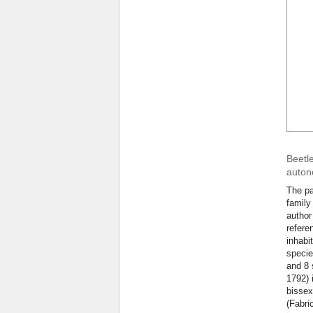
Beetl
auton
The pa
family
author
refere
inhabi
specie
and 8 
1792) 
bissex
(Fabri