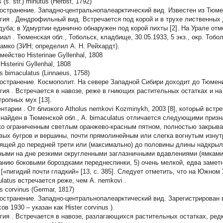
s
(s. str.)
minutus
(Herbst, 1792)
остранение.
Западно-центральнопалеарктический вид. Известен из Тюменс
гия
. Дендрофильный вид. Встречается под корой и в трухе лиственных 
 дуба; в Удмуртии единично обнаружен под корой пихты [2]. На Урале отм
иал
. Тюменская обл., Тобольск, кладбище, 30.05.1933, 5 экз., окр. Тобол
Самко (ЗИН; определил А. Н. Рейхардт).
ейство Histerinae Gyllenhal, 1808
Histerini Gyllenhal, 1808
s bimaculatus
(Linnaeus, 1758)
остранение.
Космополит. На севере Западной Сибири доходит до Тюмени
гия
. Встречается в навозе, реже в гниющих растительных остатках и н
тропных мух [13].
нтарии
. От близкого
Atholus nemkovi
Kozminykh, 2003 [8], который вст
 найден в Тюменской обл.,
A. bimaculatus
отличается следующими призна
ко ограниченным светлым оранжево-красным пятном, полностью закрыв
вых бугров и вершины, почти прямолинейным или слегка вогнутым изнутр
ящей до передней трети или (максимально) до половины длины надкрыли
ными на дне резкими округленными заглазничными вдавлениями (ямками)
анию боковыми бороздками переднеспинки, 5) очень мелкой, едва заметн
 [«пигидий почти гладкий» [13, c. 385]. Следует отметить, что на Южно
ulatus
встречается реже, чем
A. nemkovi
.
s corvinus
(Germar, 1817)
остранение.
Западно-центральнопалеарктический вид. Зарегистрирован в
сов 1930 – указан как
Hister corvinus
).
гия
. Встречается в навозе, разлагающихся растительных остатках, редк