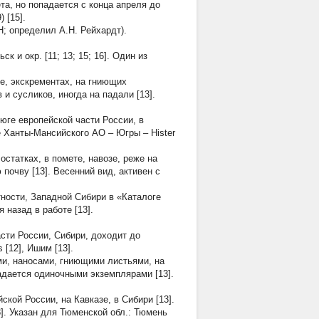
ета, но попадается с конца апреля до
 [15].
ИН; определил А.Н. Рейхардт).
 и окр. [11; 13; 15; 16]. Один из
е, экскрементах, на гниющих
 и сусликов, иногда на падали [13].
юге европейской части России, в
не Ханты-Мансийского АО – Югры –
Hister
статках, в помете, навозе, реже на
почву [13]. Весенний вид, активен с
тности, Западной Сибири в «Каталоге
 назад в работе [13].
сти России, Сибири, доходит до
s
[12], Ишим [13].
ми, наносами, гниющими листьями, на
падается одиночными экземплярами [13].
кой России, на Кавказе, в Сибири [13].
8]. Указан для Тюменской обл.: Тюмень