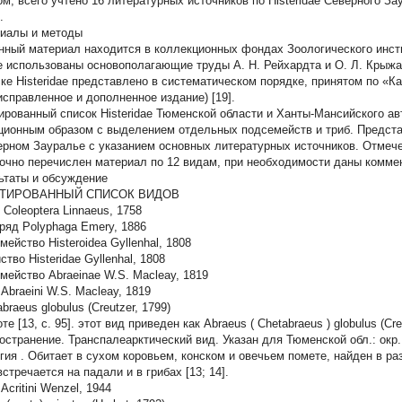
ом, всего учтено 16 литературных источников по Histeridae Северного 
.
иалы и методы
нный материал находится в коллекционных фондах Зоологического инстит
е использованы основополагающие труды А. Н. Рейхардта и О. Л. Крыжан
ске Histeridae представлено в систематическом порядке, принятом по «
 исправленное и дополненное издание) [19].
ированный список Histeridae Тюменской области и Ханты-Мансийского ав
ционным образом с выделением отдельных подсемейств и триб. Предст
ерном Зауралье с указанием основных литературных источников. Отмеч
очно перечислен материал по 12 видам, при необходимости даны комме
ьтаты и обсуждение
ТИРОВАННЫЙ СПИСОК ВИДОВ
Coleoptera Linnaeus, 1758
ряд Polyphaga Emery, 1886
ейство Histeroidea Gyllenhal, 1808
тво Histeridae Gyllenhal, 1808
мейство Abraeinae W.S. Macleay, 1819
Abraeini W.S. Macleay, 1819
braeus globulus
(Creutzer, 1799)
те [13, c. 95]. этот вид приведен как
Abraeus
(
Chetabraeus
)
globulus
(Cre
остранение.
Транспалеарктический вид. Указан для Тюменской обл.: окр. 
гия
. Обитает в сухом коровьем, конском и овечьем помете, найден в р
стречается на падали и в грибах [13; 14].
Acritini Wenzel, 1944