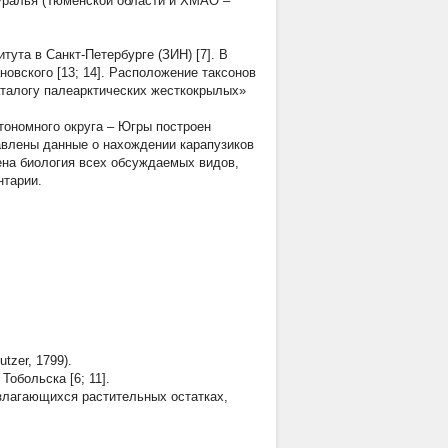
Зауралья (Тюменской области и ХМАО –
ута в Санкт-Петербурге (ЗИН) [7]. В
овского [13; 14]. Расположение таксонов
Каталогу палеарктических жесткокрылых»
тономного округа – Югры построен
авлены данные о нахождении карапузиков
ена биология всех обсуждаемых видов,
нтарии.
utzer, 1799).
Тобольска [6; 11].
азлагающихся растительных остатках,