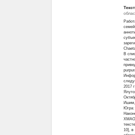
Текс
облас
Работ
семей
аннот
субъе
зареги
Chaeta
В спи
частн
привед
purpur
Инфор
следу
2017 г
Ялуто
Октяб
Ишим,
Югра:
Након
ХМАО 
текст
10], 