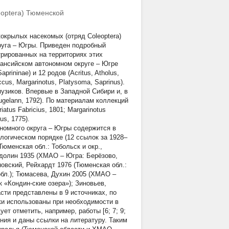
eoptera) Тюменской
окрылых насекомых (отряд Coleoptera)
круга – Югры. Приведен подробный
трированных на территориях этих
ансийском автономном округе – Югре
prininae) и 12 родов (Acritus, Atholus,
ccus, Margarinotus, Platysoma, Saprinus).
пузиков. Впервые в Западной Сибири и, в
Kugelann, 1792). По материалам коллекций
atus Fabricius, 1801; Margarinotus
us, 1775).
номного округа – Югры содержится в
огическом порядке (12 ссылок за 1928–
(Тюменская обл.: Тобольск и окр.,
ридолин 1935 (ХМАО – Югра: Берёзово,
новский, Рейхардт 1976 (Тюменская обл.:
обл.); Тюмасева, Духин 2005 (ХМАО –
 «Кондин-ские озера»); Зиновьев,
сти представлены в 9 источниках, по
ки использованы при необходимости в
т отметить, например, работы [6; 7; 9;
ния и даны ссылки на литературу. Таким