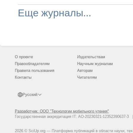
образовательного университетского сообщества,
обеспечение высокого качества научных работ дл
Еще журналы...
пропаганды научной деятельности среди учащихс
высших учебных заведений. Издание предназнача
для профессорско-преподавательского состава, н
работников, докторантов, аспирантов, студентов,
стажеров и других сотрудников университета, а та
сотрудников других научных и образовательных
учреждений, специалистов-практиков.
О проекте
Издательствам
Правообладателям
Научным журналам
Правила пользования
Авторам
Контакты
Читателям
Русский
Разработчик: ООО "Технологии мобильного чтения"
Государственная аккредитация IT: АО-20230321-12352390637-
2026 © SciUp.org — Платформа публикаций в области науки, те