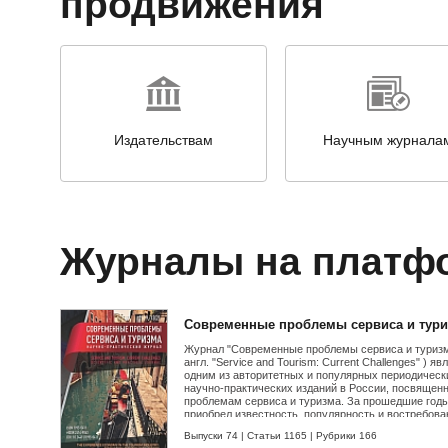
продвижения
Издательствам
Научным журнала
Журналы на платф
Современные проблемы сервиса и тур
Журнал "Современные проблемы сервиса и туризм
англ. "Service and Tourism: Current Challenges" ) яв
одним из авторитетных и популярных периодическ
научно-практических изданий в России, посвящен
проблемам сервиса и туризма. За прошедшие годы
приобрел известность, популярность и востребова
у своих читателей. В современных условиях
Выпуски 74
|
Статьи 1165
|
Рубрики 166
трансформации как российского, так и мирового р