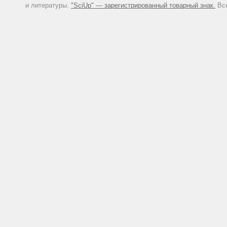
и литературы.
"SciUp" — зарегистрированный товарный знак.
Все