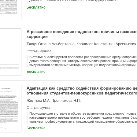
дополнительного образования «Лего-конструирование».
Бесплатно
Агрессивное поведение подростков: причины возник
коррекции
Ткачук Оксана Альбертовна, Корнилов Константин Арсеньевич
Статья научная
В статье анализируется проблема распространения среди современ
девиантного поведения. Авторы систематизировали причины и форм
выдвигаются возможные методы коррекции подростковой агрессии. 
традиционным культурным ценностям и развитие корпоративной ку
Бесплатно
решить данную проблему.
Адаптация как средство содействия формированию ц
отношения студентов-первокурсников педагогическог
профессиональной деятельности
Желтова М.А., Тропникова Н.П.
Статья научная
Происходящие в стране и обществе изменения предъявляют новые 
настоящее время прежде всего востребован педагог - носитель ба
уровнем профессионализма, создающий насыщенное образовательн
саморазвития обучающихся. Познание ценностно-смыслового поля
Бесплатно
сегодня актуально потому, что ценностная направленность деятель
образовательной деятельности учащихся. В связи с этим необход