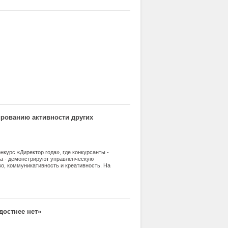
ированию активности других
нкурс «Директор года», где конкурсанты -
а - демонстрируют управленческую
во, коммуникативность и креативность. На
иков конкурса по различным аспектам
а - 2015» в соответствии с конкурсными
рсонала: что, кроме денег».
достнее нет»