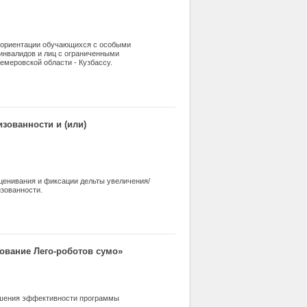
фориентации обучающихся с особыми
инвалидов и лиц с ограниченными
емеровской области - Кузбассу.
билимпикс». Прослеживается связь между
иентацией обучающихся через
ие исследования составляет анализ
анитарно-технический колледж-интернат»
х дальнейшее трудоустройство. В
ссионального мастерства «Абилимпикс»
зованности и (или)
Использованы следующие методы
обработки результатов исследования.
ценивания и фиксации дельты увеличения/
зованности.
ование Лего-роботов сумо»
ышения эффективности программы