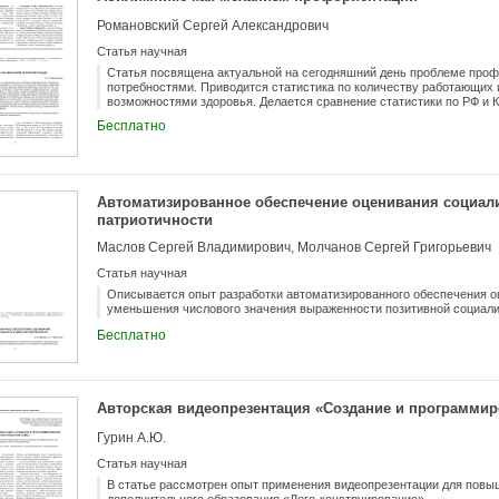
Романовский Сергей Александрович
Статья научная
Статья посвящена актуальной на сегодняшний день проблеме про
потребностями. Приводится статистика по количеству работающих 
возможностями здоровья. Делается сравнение статистики по РФ и К
Излагается структура конкурса профессионального мастерства «А
Бесплатно
конкурсом профессионального мастерства «Абилимпикс» и профор
проведение профориентационных мероприятий. Основное содержан
участия обучающихся ФКПОУ «Новокузнецкий государственный гум
Минтруда России в конкурсе «Абилимпикс» с 2015 по 2021 годы и и
заключение раскрываются положительные аспекты конкурса профе
Автоматизированное обеспечение оценивания социали
как механизма профориентации на примере колледжа-интерната. 
исследования: анализ-синтез, обобщение, методы математической 
патриотичности
Маслов Сергей Владимирович, Молчанов Сергей Григорьевич
Статья научная
Описывается опыт разработки автоматизированного обеспечения о
уменьшения числового значения выраженности позитивной социали
Бесплатно
Авторская видеопрезентация «Создание и программир
Гурин А.Ю.
Статья научная
В статье рассмотрен опыт применения видеопрезентации для пов