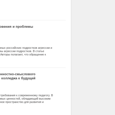
новения и проблемы
ных российских подростков агрессии и
ы агрессии подростков. В статье
Авторы полагают, что обращение к
льтуры в учебных заведениях помогут
енностно-смыслового
о колледжа к будущей
требования к современному педагогу. В
зовых ценностей, обладающий высоким
ое пространство для развития и
 профессиональной деятельности педагога
ности учителя отражается в результатах
имость формирования ценностно-