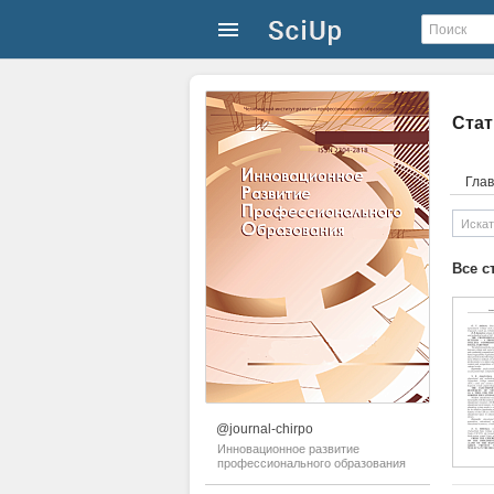
Стат
Гла
Все с
@journal-chirpo
Инновационное развитие
профессионального образования