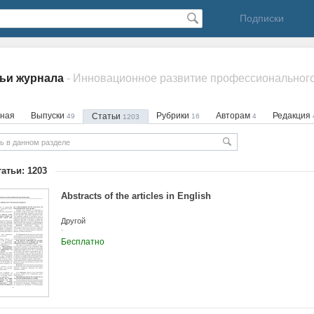
Подписки
ьи журнала
вная
Выпуски
Рубрики
Авторам
Редакция
Статьи
49
16
4
1203
татьи: 1203
Abstracts of the articles in English
Другой
Бесплатно