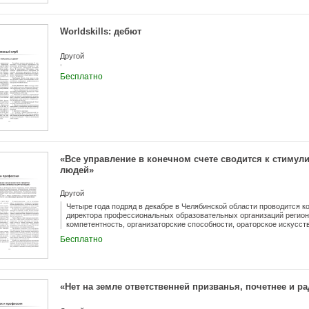
Worldskills: дебют
Другой
Бесплатно
«Все управление в конечном счете сводится к стимул
людей»
Другой
Четыре года подряд в декабре в Челябинской области проводится ко
директора профессиональных образовательных организаций регион
компетентность, организаторские способности, ораторское искусст
страницах нашего журнала мы традиционно публикуем опыт участн
Бесплатно
профессиональной деятельности. Участники конкурса «Директор год
заданиями делились управленческим опытом на тему «Мотивация пе
«Нет на земле ответственней призванья, почетнее и ра