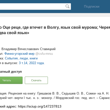
Подписки
о Оце реце, где втечет в Волгу, язык свой мурома; Чер
ва свой язык»
: Владимир Вячеславович Ставицкий
ал:
Финно-угорский мир
@csfu-mrsu
ка:
События, люди, книги
я в выпуске:
3 т.14, 2022 года.
атный доступ
Читать
Скачать
Рецензия на книгу: Гришаков В. В., Седышев О. В., Сомки- на А. 
ней чет- верти I тыс. н. э.: моногр. / Мордовский гос. пед. ин-т. – Саранс
кий адрес: https://sciup.org/147237813