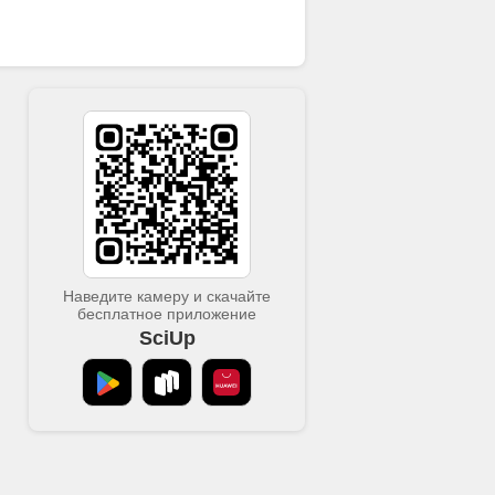
Наведите камеру и скачайте
бесплатное приложение
SciUp