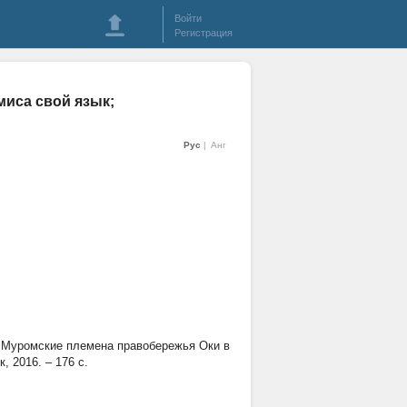
Войти
Регистрация
емиса свой язык;
Рус
Анг
Н. Муромские племена правобережья Оки в
к, 2016. – 176 с.