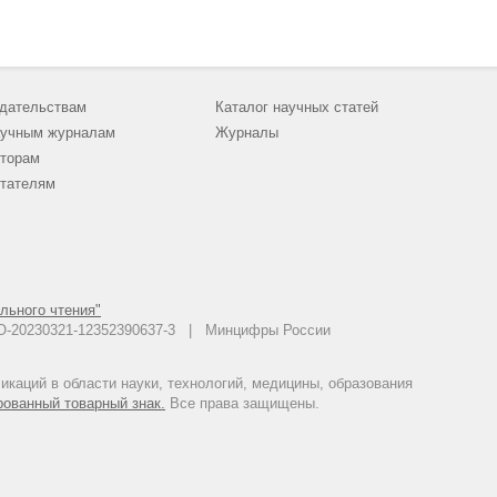
дательствам
Каталог научных статей
учным журналам
Журналы
торам
тателям
льного чтения"
 АО-20230321-12352390637-3 | Минцифры России
каций в области науки, технологий, медицины, образования
рованный товарный знак.
Все права защищены.