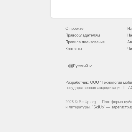
О проекте
Из
Правообладателям
На
Правила пользования
Ав
Контакты
Чи
Русский
Разработчик: ООО "Технологии моби
Государственная аккредитация IT:
2026 © SciUp.org — Платформа публи
и литературы.
"SciUp" — зарегистри