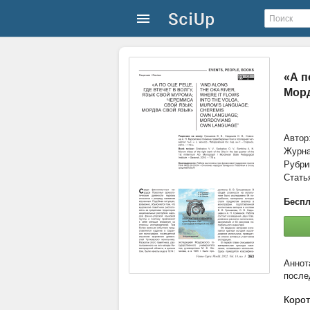
«А п
Морд
Автор
Журн
Рубри
Стать
Беспл
послед
Корот