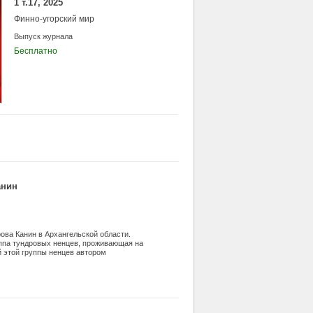
1 т.17, 2025
Финно-угорский мир
Выпуск журнала
Бесплатно
анин
ва Канин в Архангельской области.
уппа тундровых ненцев, проживающая на
 этой группы ненцев автором
еской группы и по музыкальным