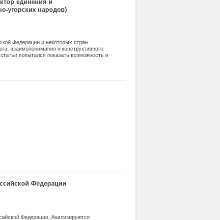
ктор единения и
но-угорских народов)
йской Федерации и некоторых стран
ога, взаимопонимания и конструктивного
статьи попытался показать возможность и
 консолидации этих народов и роль,
ссийской Федерации
сийской Федерации. Анализируются