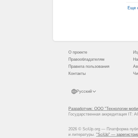
Еще с
О проекте
Из
Правообладателям
На
Правила пользования
Ав
Контакты
Чи
Русский
Разработчик: ООО "Технологии моби
Государственная аккредитация IT:
2026 © SciUp.org — Платформа публи
и литературы.
"SciUp" — зарегистри