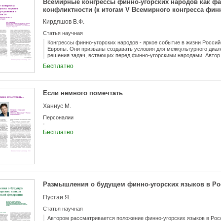
Всемирные конгрессы финно-угорских народов как фа
конфликтности (к итогам V Всемирного конгресса фин
Кирдяшов В.Ф.
Статья научная
Конгрессы финно-угорских народов - яркое событие в жизни Росси
Европы. Они призваны создавать условия для межкультурного диал
решения задач, встающих перед финно-угорскими народами. Автор 
необходимость духовного объединения и общественно-политической
Бесплатно
которую призваны сыграть в этом конгрессы.
Если немного помечтать
Ханнус М.
Персоналии
Бесплатно
Размышления о будущем финно-угорских языков в Ро
Пустаи Я.
Статья научная
Автором рассматривается положение финно-угорских языков в Рос