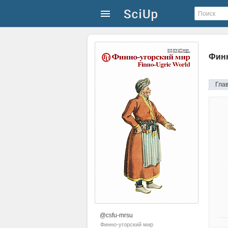
Финн
Гла
@csfu-mrsu
Финно-угорский мир