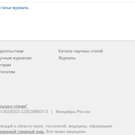
татьи журнала...
дательствам
Каталог научных статей
учным журналам
Журналы
торам
тателям
льного чтения"
 АО-20230321-12352390637-3 | Минцифры России
каций в области науки, технологий, медицины, образования
рованный товарный знак.
Все права защищены.