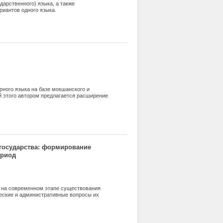
дарственного) языка, а также
риантов одного языка.
рного языка на базе мокшанского и
й этого автором предлагается расширение
государства: формирование
ериод
 на современном этапе существования
ческие и административные вопросы их