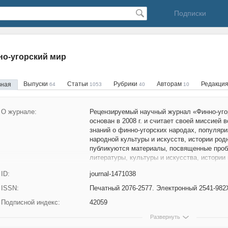
Подписки
о-угорский мир
Выпуски
Статьи
Рубрики
Авторам
Редакци
вная
64
1053
40
10
О журнале:
Рецензируемый научный журнал «Финно-угор
основан в 2008 г. и считает своей миссией
знаний о финно-угорских народах, популяри
народной культуры и искусств, истории родн
публикуются материалы, посвященные проб
литературы, культуры и искусства, истории
народов.
ID:
journal-1471038
Наименование и содержание рубрик журнал
ISSN:
Печатный 2076-2577. Электронный 2541-982
науки и группам специальностей научных ра
Подписной индекс:
42059
Номенклатурой специальностей научных ра
научное рецензирование поступающих в ре
Развернуть
их целью экспертной оценки.