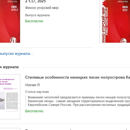
2 т.17, 2025
Финно-угорский мир
Выпуск журнала
Бесплатно
ыпуски журнала...
и журнала
Стилевые особенности ненецких песен полуострова К
Ниеми Я.
Статья научная
Вниманию читателей предлагаются примеры песен ненцев полуостро
Канинские ненцы - самая западная территориально выделенная гр
Европейском Севере России. При рассмотрении песенных традиций
определяются основания для их выделения как особой этнографич
Бесплатно
признакам.