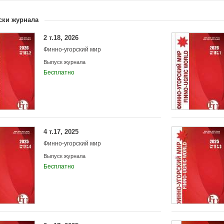
Учредители:
Федеральное государственное бюджетное о
высшего образования «Национальный иссл
ски журнала
государственный университет им. Н. П. Ога
2 т.18, 2026
Финно-угорский мир
Выпуск журнала
Бесплатно
4 т.17, 2025
Финно-угорский мир
Выпуск журнала
Бесплатно