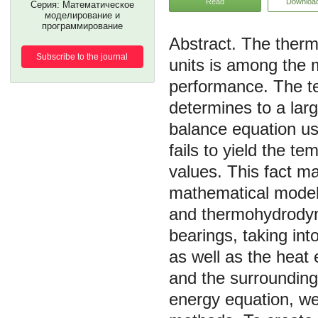
Read
Downloa
Серия: Математическое
моделирование и
программирование
The therma
Subscribe to the journal
units is among the 
performance. The te
determines to a larg
balance equation use
fails to yield the t
values. This fact 
mathematical model 
and thermohydrodyna
bearings, taking int
as well as the heat
and the surrounding 
energy equation, we