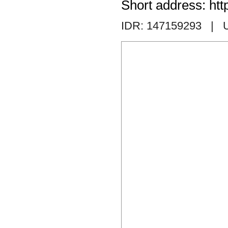
Short address: htt
IDR: 147159293
| 