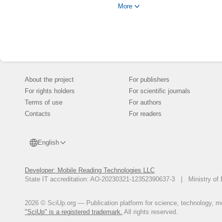
-2011. -Т. 13, № 4 (3). -С. 733-7
More
Маленко, П.И. Температурные 
П.И. Маленко, В.К. Зеленко, Д
Zhang, C. TEHD Behavior of Non 
С. Zhang//ASME Journal of Tribol
Роуч, П. Вычислительная гидро
Douglas, J. On the numerical sol
About the project
For publishers
Rachford//Trans. Amer. Math. Soc
For rights holders
For scientific journals
Gao, Ch. A general formulation 
Gao, Y. Wang//Int. Comm. Heat Ma
Terms of use
For authors
Contacts
Самарский, А.А. Теория разност
For readers
Захаров, С.М. Моделирование 
двигателей внутреннего сгорани
English
47-54.
Чичинадзе, А.В. Трение, износ
др.; Под общ.ред. А.В. Чичина
Developer: Mobile Reading Technologies LLC
State IT accreditation: AO-20230321-12352390637-3 | Ministry of 
2026 © SciUp.org — Publication platform for science, technology, med
"SciUp" is a registered trademark.
All rights reserved.