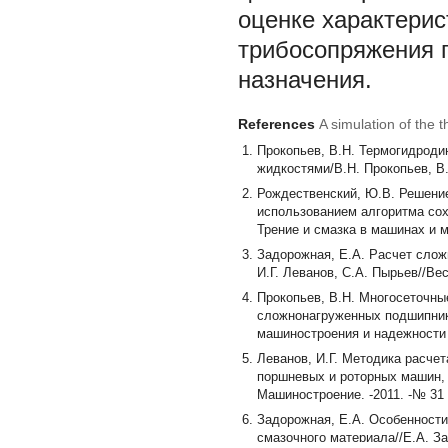
оценке характери
трибосопряжения 
назначения.
References
A simulation of the t
Прокопьев, В.Н. Термогидрод
жидкостями/В.Н. Прокопьев, В.
Рождественский, Ю.В. Решени
использованием алгоритма сох
Трение и смазка в машинах и ме
Задорожная, Е.А. Расчет сло
И.Г. Леванов, С.А. Пырьев//Вес
Прокопьев, В.Н. Многосеточны
сложнонагруженных подшипник
машиностроения и надежности м
Леванов, И.Г. Методика расче
поршневых и роторных машин,
Машиностроение. -2011. -№ 31 (
Задорожная, Е.А. Особенност
смазочного материала//Е.А. З