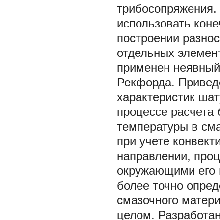
трибосопряжения.
использовать коне
построении разнос
отдельных элемент
применен неявный
Рекфорда. Привед
характеристик шат
процессе расчета
температуры в сма
при учете конвект
направлении, про
окружающими его 
более точно опре
смазочного матер
целом. Разработа