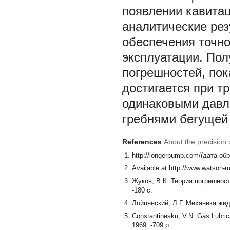
появлении кавитац
аналитические рез
обеспечения точно
эксплуатации. По
погрешностей, пок
достигается при т
одинаковыми давл
гребнями бегущей
References
About the precision 
http://longerpump.com/(дата об
Available at http://www.watson-
Жуков, В.К. Теория погрешност
-180 с.
Лойцянский, Л.Г. Механика жидк
Constantinesku, V.N. Gas Lubric
1969. -709 p.