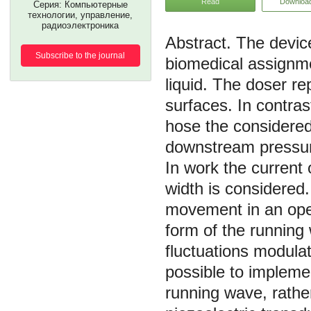
Read
Downloa
Серия: Компьютерные
технологии, управление,
радиоэлектроника
The devic
Subscribe to the journal
biomedical assignme
liquid. The doser r
surfaces. In contrast
hose the considered 
downstream pressure
In work the current o
width is considered
movement in an oper
form of the running
fluctuations modulat
possible to implemen
running wave, rather