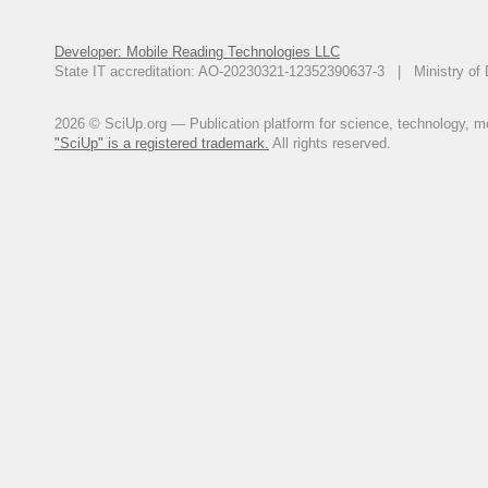
В.И. Мишустин, Ю.А. Чистяков/
Developer: Mobile Reading Technologies LLC
State IT accreditation: AO-20230321-12352390637-3 | Ministry of 
2026 © SciUp.org — Publication platform for science, technology, med
"SciUp" is a registered trademark.
All rights reserved.