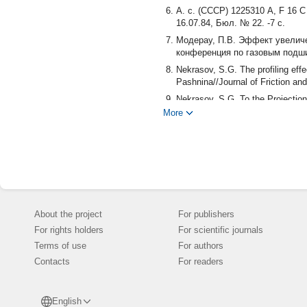
А. с. (СССР) 1225310 A, F 16 C
16.07.84, Бюл. № 22. -7 с.
Модерау, П.В. Эффект увеличе
конференция по газовым подшип
Nekrasov, S.G. The profiling effe
Pashnina//Journal of Friction and
Nekrasov, S.G. To the Projection
513.
More
DOI: 10.1016/j.proeng.2016.07.0
Блехман, И.И. Что может вибр
1988. -208 c.
Пат. 2121612 РФ, МКИ B 05 B 1
др. -№ 93032626/06; опубл. 10.
Nekrasov, S.G. Hydrodynamic Sea
About the project
For publishers
Nekrasov//Procedia Engineering. 
For rights holders
For scientific journals
DOI: 10.1016/j.proeng.2016.07.0
Terms of use
For authors
Тойтберт, П.A. Основы точности
Contacts
For readers
Степанов, О.А. Основы теории
Степанов. -СПб.: ГНЦ РФ ЦНИИ
Гуткин, М.Б. Метрологическое 
English