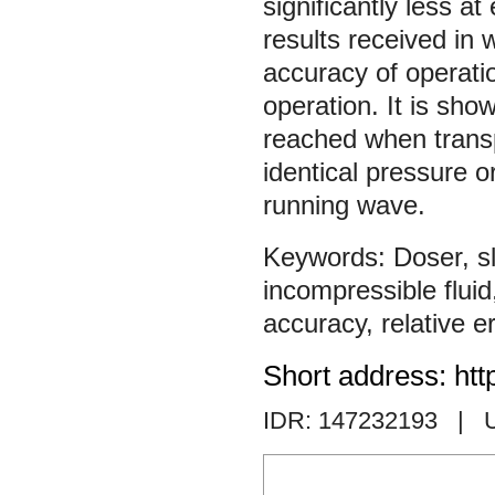
significantly less at
results received in 
accuracy of operatio
operation. It is sho
reached when transpo
identical pressure o
running wave.
Doser
,
s
incompressible fluid
accuracy
,
relative e
Short address: htt
IDR: 147232193
| 