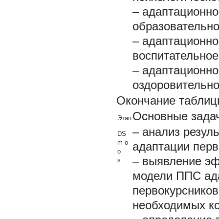
– адаптационно
образовательно
– адаптационно
воспитательное
– адаптационно
оздоровительн
Окончание таблиц
Основные зада
Этап
– анализ резул
DS
m о
адаптации перв
о
– выявление э
s
модели ППС ад
первокурсников
необходимых ко