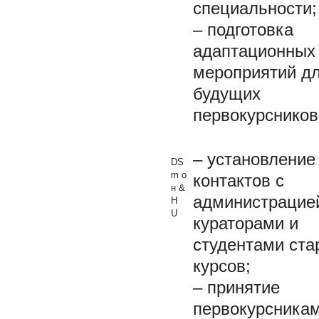
специальности;
– подготовка
адаптационных
мероприятий д
будущих
первокурсников
– установление
DS
m
о
контактов с
н
&
администрацие
H
U
кураторами и
студентами ст
курсов;
– принятие
первокурсника