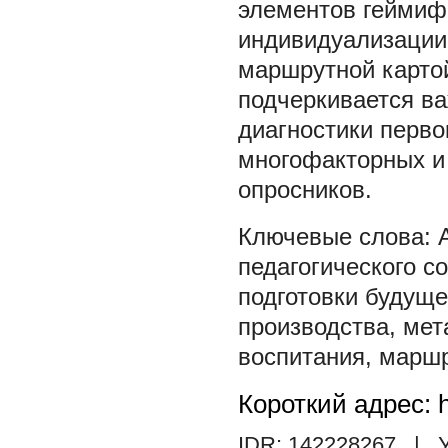
элементов геймифи
индивидуализации 
маршрутной картой
подчеркивается ва
диагностики перво
многофакторных и
опросников.
педагогического с
подготовки будуще
производства
,
мет
воспитания
,
маршр
Короткий адрес: h
IDR: 142228267
| У