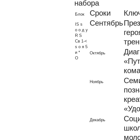
набора
Сроки
Клю
Блок
Сентябрь
През
IS s
о о д у
геро
R S
трен
Св 1-<
s о я 5
Диаг
и *
Октябрь
О
«Пут
кома
Сем
Ноябрь
позн
креа
«Удо
Соци
Декабрь
школ
моло