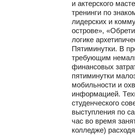
и актерского маст
тренинги по знако
лидерских и комм
острове», «Обрети
логике архетипиче
Пятиминутки. В пр
требующим немалы
финансовых затрат
пятиминутки мало
мобильности и охв
информацией. Техн
студенческого сов
выступления по с
час во время заня
колледже) расходя