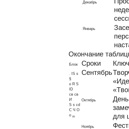
Прос
Декабрь
неде
сесс
Засе
Январь
перс
наст
Окончание таблиц
Сроки
Ключ
Блок
Сентябрь
Твор
. IS s
§
«Иде
о R S
«Тво
ID
св св
День
И
Октябрь
S s cd
заме
С Ч О
для 
о
m
Фест
Ноябрь