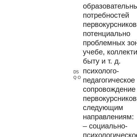
образовательн
потребностей
первокурсников
потенциально
проблемных зон
учебе, коллекти
быту и т. д.
психолого-
DS
Q О
педагогическое
сопровождение
первокурсников
следующим
направлениям:
– социально-
психологическо