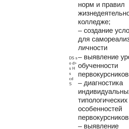
норм и правил
жизнедеятельно
колледже;
– создание усл
для самореали
личности
– выявление ур
DS s
о d>
обученности
s H
первокурсников
s
cd
– диагностика
S
индивидуальны
типологических
особенностей
первокурсников
– выявление