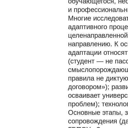
обучающегося, не
и профессиональн
Многие исследова
адаптивного проц
целенаправленной
направлению. К о
адаптации относят
(студент — не пас
смыслопорождающи
правила не диктую
договором»); разв
осваивает универ
проблем); техноло
Основные этапы, з
сопровождения (д