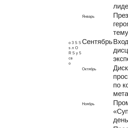
лиде
През
Январь
геро
тему
Сентябрь
Вход
о 3 S S
s л О
дисц
R S у 5
эксп
св
о
Диск
Октябрь
прос
по к
мета
Пром
Ноябрь
«Суп
день