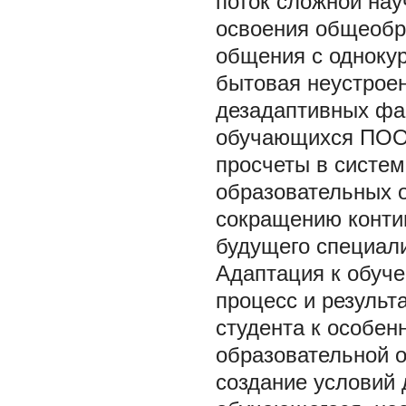
поток сложной на
освоения общеобр
общения с однокур
бытовая неустрое
дезадаптивных фа
обучающихся ПОО.
просчеты в систем
образовательных о
сокращению контин
будущего специали
Адаптация к обуче
процесс и результ
студента к особен
образовательной 
создание условий 