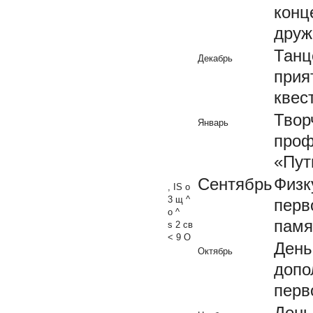
конц
друж
Танц
Декабрь
прия
квес
Твор
Январь
проф
«Пут
Сентябрь
Физк
, IS о
3 щ ^
перв
о ^
памя
s 2 св
< 9 О
День
Октябрь
допо
перв
День