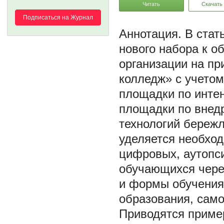
Читать
Скачать
Подписаться на Журнал
В стат
нового набора к 
организации на п
колледж» с учето
площадки по интен
площадки по внед
технологий береж
уделяется необхо
цифровых, аутопси
обучающихся чере
и формы обучения
образования, само
Приводятся приме