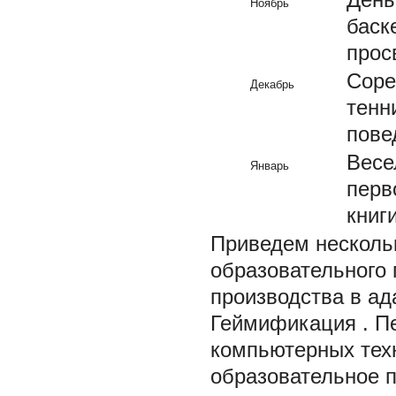
Ноябрь
баск
прос
Соре
Декабрь
тенн
пове
Весе
Январь
перв
книг
Приведем несколь
образовательного 
производства в ад
Геймификация
. П
компьютерных техн
образовательное 