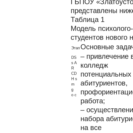
ГБПОУ «Златоусто
представлены ниже
Таблица 1
Модель психолого-
студентов нового 
Основные зада
Этап
– привлечение 
DS
s
A
колледж
R
потенциальных
CD
H s
абитуриентов,
m
g
профориентаци
о с
работа;
– осуществлен
набора абитури
на все