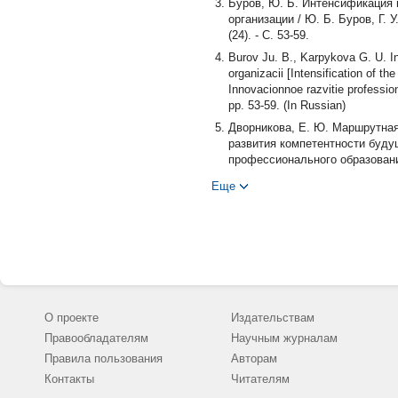
Буров, Ю. Б. Интенсификация 
организации / Ю. Б. Буров, Г. 
(24). - С. 53-59.
Burov Ju. B., Karpykova G. U. In
organizacii [Intensification of th
Innovacionnoe razvitie professio
pp. 53-59. (In Russian)
Дворникова, Е. Ю. Маршрутная
развития компетентности будущ
профессионального образования. 
Dvornikova E. Ju. Marshrutnaja k
Еще
kompetentnosti budushhego uchite
pedagogical support for the deve
razvitie professional'nogo obrazo
Russian)
Кэмпбелл, Дж. Тысячеликий геро
544 с. - 978-5-4461-1292-0. ISB
Kjempbell Dzh., Chekchurina O. J
О проекте
Издательствам
kniga, 2020, 544 p. 978-5-4461-
Правообладателям
Научным журналам
Мамардашвили, М. К. Психолог
Правила пользования
Авторам
Мамардашвили, 2020. - 1248 с. 
Контакты
Читателям
Mamardashvili M. K. Psihologich