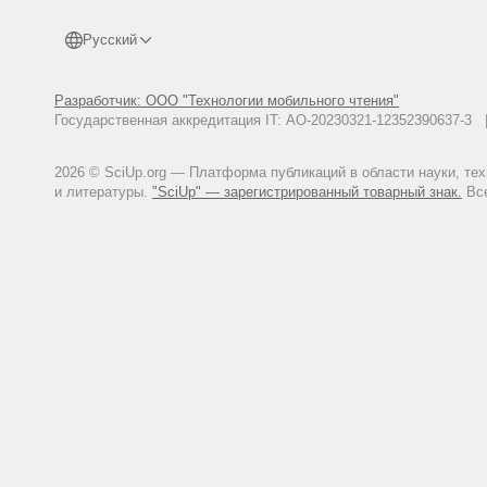
Mamardashvili, 2020, 1248 p., 9
Буров, Ю. Б. Персональный поз
Русский
Инновационное развитие професс
Burov Ju. B. Personal'nyj poznavat
structure and diagnostics], Inno
Разработчик: ООО "Технологии мобильного чтения"
education], 2020, no. 1 (25), pp.
Государственная аккредитация IT: АО-20230321-12352390637-
2026 © SciUp.org — Платформа публикаций в области науки, те
и литературы.
"SciUp" — зарегистрированный товарный знак.
Все