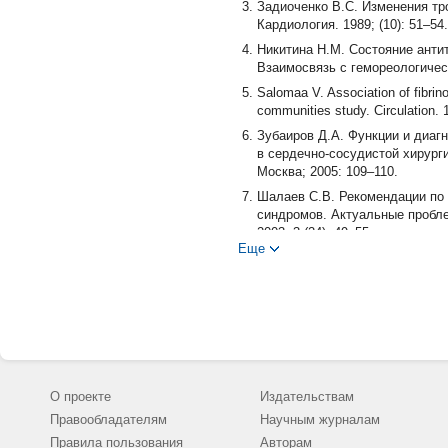
Задиоченко В.С. Изменения тр
Кардиология. 1989; (10): 51–54.
Никитина Н.М. Состояние анти
Взаимосвязь с гемореологическ
Salomaa V. Association of fibrino
communities study. Circulation. 
Зубаиров Д.А. Функции и диагн
в сердечно-сосудистой хирург
Москва; 2005: 109–110.
Шалаев С.В. Рекомендации по
синдромов. Актуальные проблем
2003; 3 (24): 49–55.
Еще
Kamath S. Platelet activation: a
Karim S. Cyclo-oxygenase-1 and -
production of thromboxane. J. B
Mathieu D. Handbook of hyperbar
Байдин С.А., Граменицкий А.Б.
2008. 560.
Bukharaev A.A., Mozhanova A.A., 
О проекте
Издательствам
soft materials in liquid by AFM.
Правообладателям
Научным журналам
Быков И.В. Развитие и автома
Правила пользования
Авторам