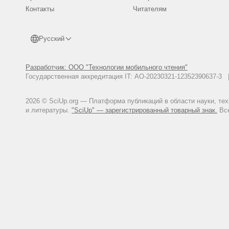
атомно-силовой микроскопии: д
Контакты
Читателям
Пьянов М.В. Роль оксидативн
элементов крови при эндотокси
Зенков Н.К., Ланкин В.З., Ме
Русский
Москва: Наука/Интерпериодика;
Мороз В.В., Черныш А.М., Ямин
Разработчик: ООО "Технологии мобильного чтения"
Перспективы применения метод
Государственная аккредитация IT: АО-20230321-12352390637-
51–54.
2026 © SciUp.org — Платформа публикаций в области науки, те
и литературы.
"SciUp" — зарегистрированный товарный знак.
Все