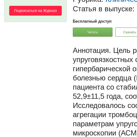
Статья в выпуске:
Подписаться на Журнал
Бесплатный доступ
Читать
Скачать
Цель р
упруговязкостных
гипербарической о
болезнью сердца 
пациента со стабил
52,9±11,5 года, с
Исследовалось со
агрегации тромбоц
параметрам упруг
микроскопии (АСМ