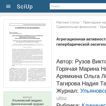
\
Научные статьи
Прикладные нау
\
Сравнительная физиология
Кро
Агрегационная активност
гипербарической оксиген
Автор: Рузов Вик
Горячая Марина Н
Арямкина Ольга Л
Тагирова Надия Т
Журнал:
Ульяновс
ulsu
ЖУРНАЛ
Ульяновский медико-
биологический журнал
Рубрика:
Клиниче