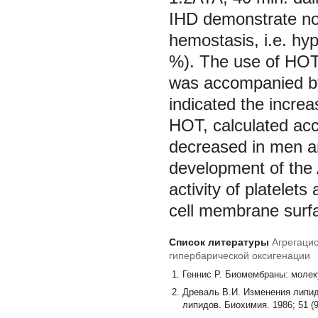
IHD demonstrate nor
hemostasis, i.e. hy
%). The use of HOT 
was accompanied by
indicated the increa
HOT, calculated acc
decreased in men a
development of the 
activity of platelets
cell membrane surfac
Список литературы
Агрегаци
гипербарической оксигенации
Геннис Р. Биомембраны: молеку
Древаль В.И. Изменения липид
липидов. Биохимия. 1986; 51 (9