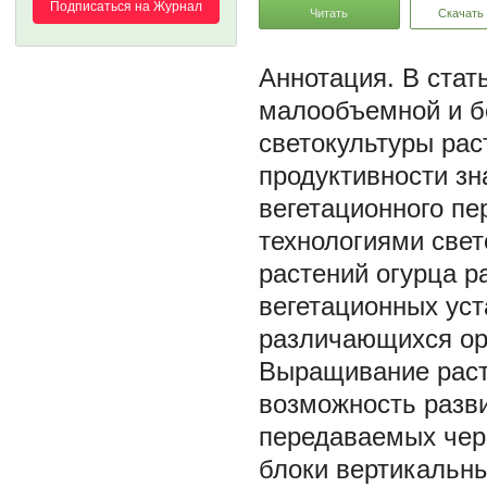
Подписаться на Журнал
Читать
Скачать
В стат
малообъемной и б
светокультуры рас
продуктивности зн
вегетационного пе
технологиями свет
растений огурца 
вегетационных уст
различающихся ор
Выращивание раст
возможность разв
передаваемых чер
блоки вертикальны