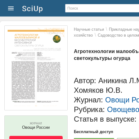
\
Научные статьи
Прикладные нау
\
хозяйство
Садоводство в целом
Агротехнологии малообъ
светокультуры огурца
Автор: Аникина Л.М
Хомяков Ю.В.
Журнал:
Овощи Ро
Рубрика:
Овощево
Статья в выпуске:
ЖУРНАЛ
Овощи России
Бесплатный доступ