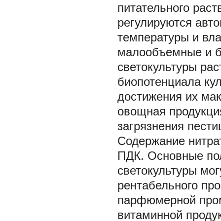
питательного раст
регулируются авто
температуры и вл
малообъемные и б
светокультуры рас
биопотенциала кул
достижения их ма
овощная продукция
загрязнения пест
Содержание нитрат
ПДК. Основные по
светокультуры мог
рентабельного пр
парфюмерной пром
витаминной продук