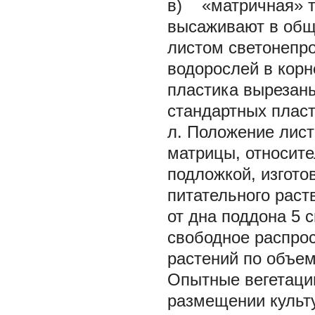
в) «матричная» т
высаживают в общ
листом светонепр
водорослей в корн
пластика вырезаны
стандартных пласт
л. Положение лист
матрицы, относите
подложкой, изгото
питательного раст
от дна поддона 5 
свободное распро
растений по объем
Опытные вегетации
размещении культу