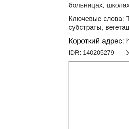
больницах, школа
субстраты
,
вегета
Короткий адрес: h
IDR: 140205279
| У