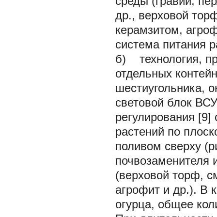
среды (гравий, пер
др., верховой тор
керамзитом, агроф
система питания р
б) технология, п
отдельных контей
шестиугольника, 
световой блок ВС
регулирования [9]
растений по плоск
поливом сверху (ри
почвозаменителя 
(верховой торф, с
агрофит и др.). В
огурца, общее кол