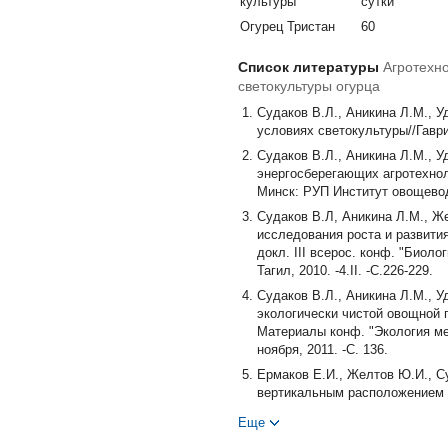
культуры
сутки
Огурец Тристан
60
Список литературы
Агротехн
светокультуры огурца
Судаков В.Л., Аникина Л.М., 
условиях светокультуры//Гавриш
Судаков В.Л., Аникина Л.М., У
энергосберегающих агротехнол
Минск: РУП Институт овощеводс
Судаков В.Л, Аникина Л.М., Ж
исследования роста и развити
докл. III всерос. конф. "Био
Тагил, 2010. -4.II. -С.226-229.
Судаков В.Л., Аникина Л.М., 
экологически чистой овощной 
Материалы конф. "Экология ме
ноября, 2011. -С. 136.
Ермаков Е.И., Желтов Ю.И., С
вертикальным расположением ис
Ермаков Е.И., Желтов Ю.И., С
Еще
вертикальным расположением и