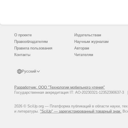
агроэкосистема в растениеводс
Ермаков Е.И., Желтов Ю.И., М
№2081555 РФ. БИ №17. 1997
Удалова О.Р. Агрофит и кокови
Желтов Ю.И. Влияние способов
регулируемых условиях.//Научн
О проекте
Издательствам
Правообладателям
Научным журналам
Правила пользования
Авторам
Контакты
Читателям
Русский
Разработчик: ООО "Технологии мобильного чтения"
Государственная аккредитация IT: АО-20230321-12352390637-
2026 © SciUp.org — Платформа публикаций в области науки, те
и литературы.
"SciUp" — зарегистрированный товарный знак.
Все