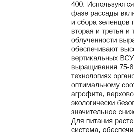
400. Используютс
фазе рассады вклю
и сбора зеленцов 
вторая и третья и
облученности выр
обеспечивают высо
вертикальных ВСУ 
выращивания 75-8
технологиях орган
оптимальному соот
агрофита, верхово
экологически безо
значительное сни
Для питания расте
система, обеспеч