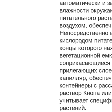
автоматически и з
влажности окружа
питательного рас
воздухом, обеспеч
Непосредственно 
кислородом питат
концы которого на
вегетационной емк
соприкасающиеся т
прилегающих слоев
капилляр, обеспе
контейнеры с расс
раствор Кнопа или
учитывает специф
растений.