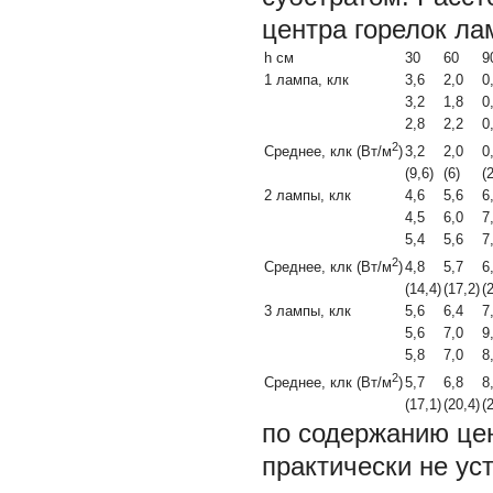
центра горелок ла
h cм
30
60
9
1 лампа, клк
3,6
2,0
0
3,2
1,8
0
2,8
2,2
0
2
3,2
2,0
0
Среднее, клк (Вт/м
)
(9,6)
(6)
(
2 лампы, клк
4,6
5,6
6
4,5
6,0
7
5,4
5,6
7
2
4,8
5,7
6
Среднее, клк (Вт/м
)
(14,4)
(17,2)
(
3 лампы, клк
5,6
6,4
7
5,6
7,0
9
5,8
7,0
8
2
5,7
6,8
8
Среднее, клк (Вт/м
)
(17,1)
(20,4)
(
по содержанию це
практически не ус