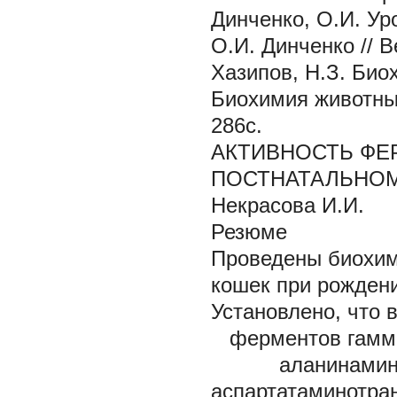
Динченко, О.И. Ур
О.И. Динченко // В
Хазипов, Н.З. Био
Биохимия животных.
286с.
АКТИВНОСТЬ ФЕ
ПОСТНАТАЛЬНОМ
Некрасова И.И.
Резюме
Проведены биохими
кошек при рождении
Установлено, что 
ферментов гамма
аланинамино
аспартатаминотра