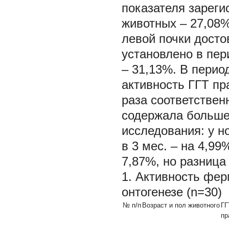
показателя зарегис
животных – 27,08%;
левой почки дост
установлено в пери
– 31,13%. В перио
активность ГГТ пра
раза соответственн
содержала больше
исследования: у н
в 3 мес. – на 4,99
7,87%, но разница
1. Активность фер
онтогенезе (n=30)
№ п/п
Возраст и пол животного
ГГ
пр