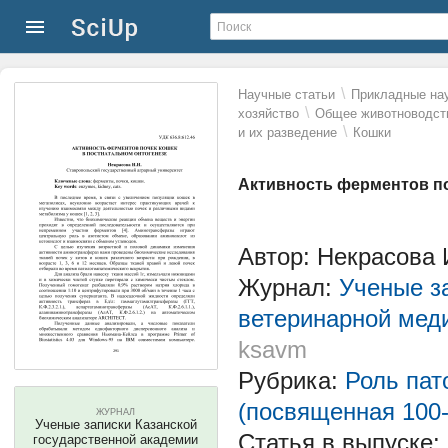
\
Научные статьи
Прикладные нау
\
хозяйство
Общее животноводств
\
и их разведение
Кошки
Активность ферментов по
Автор: Некрасова 
Журнал:
Ученые з
ветеринарной мед
ksavm
Рубрика:
Роль пат
(посвященная 100
ЖУРНАЛ
Ученые записки Казанской
Статья в выпуске:
государственной академии