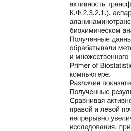
активность трансф
К.Ф.2.3.2.1.), асп
аланинаминотрансф
биохимическом ан
Полученные данны
обрабатывали мет
и множественного
Primer of Biostati
компьютере.
Различия показате
Полученные резуль
Сравнивая активн
правой и левой поч
непрерывно увелич
исследования, при