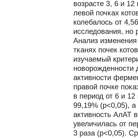
возрасте 3, 6 и 12
левой почках кот
колебалось от 4,5
исследования, но 
Анализ изменения
тканях почек кото
изучаемый критери
новорожденности д
активности фермен
правой почке пока
в период от 6 и 12
99,19% (р<0,05), а
активность АлАТ в
увеличилась от пе
3 раза (р<0,05). 