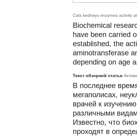
Cats kedneys enzymes activity at
Biochemical researc
have been carried ou
established, the act
aminotransferase a
depending on age a
Текст обзорной статьи
Актив
В последнее время
мегаполисах, неук
врачей к изучению
различными видами
Известно, что био
проходят в опред