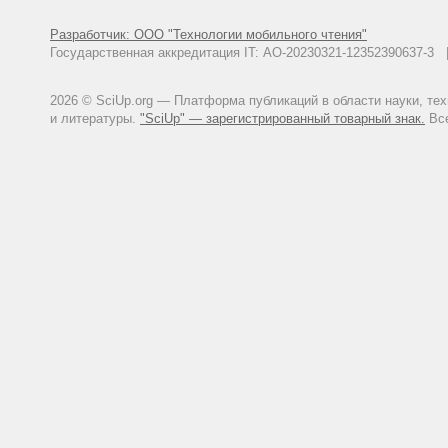
Разработчик: ООО "Технологии мобильного чтения"
Государственная аккредитация IT: АО-20230321-12352390637-
2026 © SciUp.org — Платформа публикаций в области науки, те
и литературы.
"SciUp" — зарегистрированный товарный знак.
Все