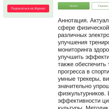
Читать
Скачать
Подписаться на Журнал
Актуал
сфере физической 
различных электро
улучшения трениро
мониторинга здор
улучшить эффекти
также обеспечить 
прогресса в спорт
умные трекеры, ви
значительно упрощ
физкультурников. 
эффективности ци
культуры. Методик