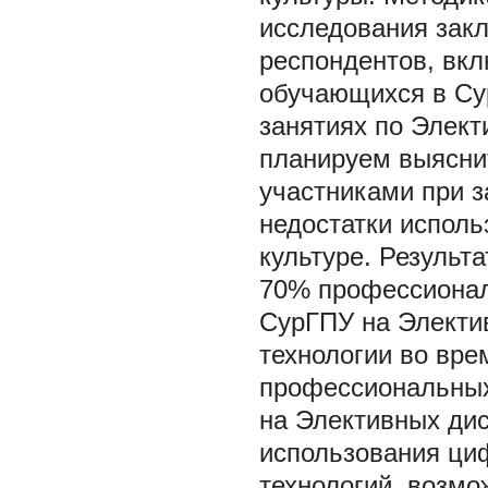
исследования закл
респондентов, вк
обучающихся в Су
занятиях по Элек
планируем выяснит
участниками при з
недостатки испол
культуре. Результ
70% профессионал
СурГПУ на Электи
технологии во вре
профессиональных
на Элективных дис
использования циф
технологий, возмо