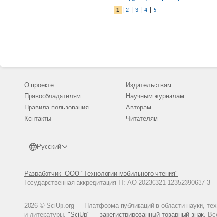
формирование 
|
|
|
|
1
2
3
4
5
начальной под
системы биоме
стратегией об
О проекте
Издательствам
Правообладателям
Научным журналам
Правила пользования
Авторам
Контакты
Читателям
Русский
Разработчик: ООО "Технологии мобильного чтения"
Государственная аккредитация IT: АО-20230321-12352390637-
2026 © SciUp.org — Платформа публикаций в области науки, те
и литературы.
"SciUp" — зарегистрированный товарный знак.
Все