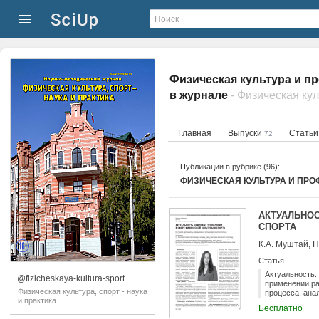
Физическая культура и п
в журнале
- Физическая кул
Главная
Выпуски
Стать
72
Публикации в рубрике (96):
ФИЗИЧЕСКАЯ КУЛЬТУРА И ПР
АКТУАЛЬНО
СПОРТА
К.А. Муштай, Н
Статья
Актуальность.
@fizicheskaya-kultura-sport
применении ра
Физическая культура, спорт - наука
процесса, ана
и практика
эффективность
Бесплатно
показателей и