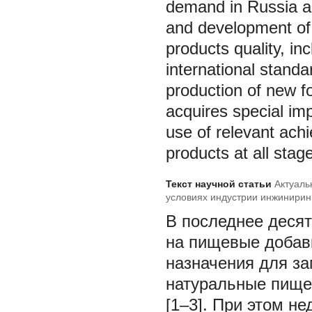
demand in Russia an
and development of 
products quality, in
international standa
production of new fo
acquires special im
use of relevant achi
products at all stag
Текст научной статьи
Актуаль
условиях индустрии инжинирин
специализированного назначе
В последнее деся
на пищевые добав
назначения для з
натуральные пище
[1–3]. При этом н