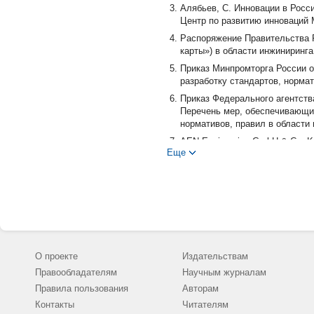
Алябьев, С. Инновации в Росси
Центр по развитию инноваций Mc
Распоряжение Правительства Р
карты») в области инжиниринг
Приказ Минпромторга России о
разработку стандартов, нормат
Приказ Федерального агентств
Перечень мер, обеспечивающих
нормативов, правил в области 
AEN Engineering GmbH & Co. KG 
Еще
engineering.de.
Анисимов, С.А. Инжиниринг в био
Экки Бауэр. Взаимодействия д
Материалы международной конф.
Федеральный закон от 29 июня
Современное состояние норма
продукции / И.В. Калинина, Р.
О проекте
Издательствам
биотехнологии». - 2018. - Т. 6, №
Правообладателям
Научным журналам
DOI: 10.14529/food180401
Правила пользования
Авторам
DIN-Mitteilungen elektronorm. - 2
Контакты
Читателям