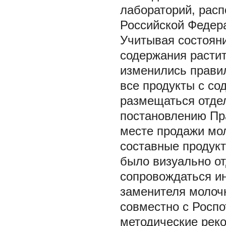
лабораторий, рас
Российской Федер
Учитывая состояни
содержания растит
изменились правил
все продукты с с
размещаться отдел
постановлению Пра
месте продажи мо
составные продук
было визуально от
сопровождаться и
заменителя молоч
совместно с Росп
методические рек