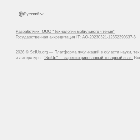
CAC/RCP 20-1979 Международный
Food including Concessional a
торговле пищевыми продуктами).
Русский
Совместная программа ФАО/ВО
стандарт на маркировку расфа
ООО Изд-во «Весь Мир», 2005. 
Разработчик: ООО "Технологии мобильного чтения"
Государственная аккредитация IT: АО-20230321-12352390637-
CAC/GL 38-2001 Международный с
formats and the production and
официальных сертификатов). Ком
2026 © SciUp.org — Платформа публикаций в области науки, те
CAC/GL 60-2006 Международный 
и литературы.
"SciUp" — зарегистрированный товарный знак.
Все
as a tool within a food inspec
средстве системы контроля и с
ГОСТ Р 52349-2005 Националь
определения (Foodstuffs. Funct
2006 - 26 с.
ГОСТ Р 54059-2010 Националь
функциональные. Классификация 
general requirements). Введен 
ГОСТ Р 54060-2010 Националь
положения. CAC/GL 23 - 1997 Guid
General provisions). Введен 01
ГОСТ Р 55577-2013 Националь
Информация об отличительных пр