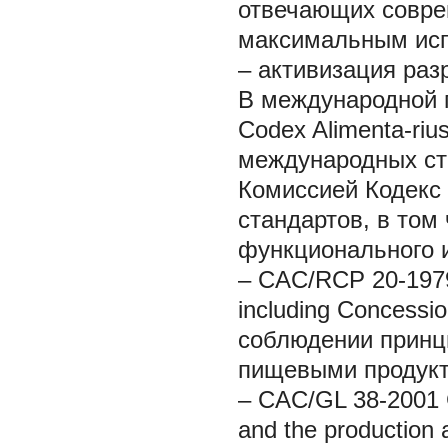
отвечающих соврем
максимальным исп
– активизация раз
В международной п
Codex Alimenta-ri
международных ст
Комиссией Кодекс
стандартов, в том
функционального и
– CAC/RCP 20-1979 
including Concessi
соблюдении принц
пищевыми продукта
– CAC/GL 38-2001 Gui
and the production 