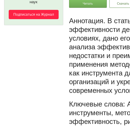
наук
Читать
Скачать
Подписаться на Журнал
В стат
эффективности де
условиях, дано ег
анализа эффектив
недостатки и пре
применения метод
как инструмента д
организаций и укр
современных усло
инструменты
,
мет
эффективность
,
р