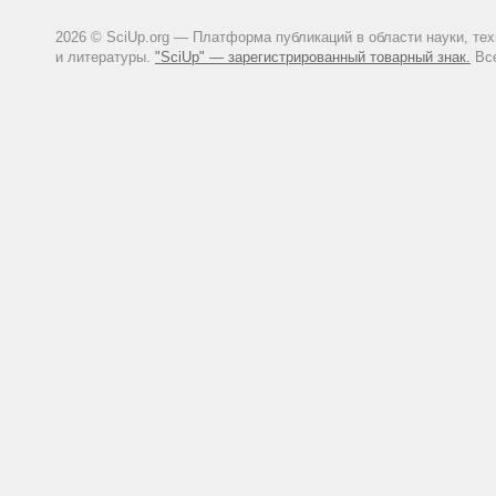
2026 © SciUp.org — Платформа публикаций в области науки, те
и литературы.
"SciUp" — зарегистрированный товарный знак.
Все