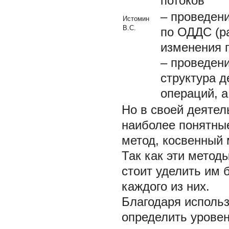
потоков
– проведен
Истомин
В.С.
по ОДДС (р
изменения п
– проведени
структура д
операций, 
Но в своей деятел
наиболее понятные
метод, косвенный 
Так как эти метод
стоит уделить им
каждого из них.
Благодаря исполь
определить уровен