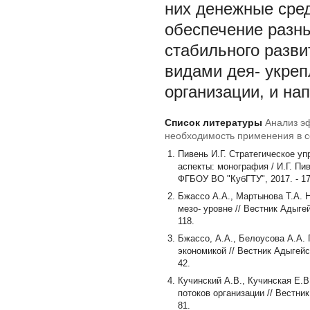
них денежные сре
обеспечение разн
стабильного разви
видами дея- укреп
организации, и на
Список литературы
Анализ э
необходимость применения в с
Пивень И.Г. Стратегическое у
аспекты: монография / И.Г. Пив
ФГБОУ ВО "КубГТУ", 2017. - 17
Бжассо А.А., Мартынова Т.А. 
мезо- уровне // Вестник Адыгей
118.
Бжассо, А.А., Белоусова А.А.
экономикой // Вестник Адыгейск
42.
Кучинский А.В., Кучинская Е.
потоков организации // Вестник
81.