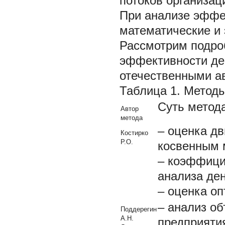
потоков организац
При анализе эффе
математические и 
Рассмотрим подро
эффективности де
отечественными ав
Таблица 1. Методы
Суть метод
Автор
метода
– оценка д
Костирко
Р.О.
косвенным 
– коэффици
анализа де
– оценка о
– анализ о
Поддерегин
А.Н.
предприяти