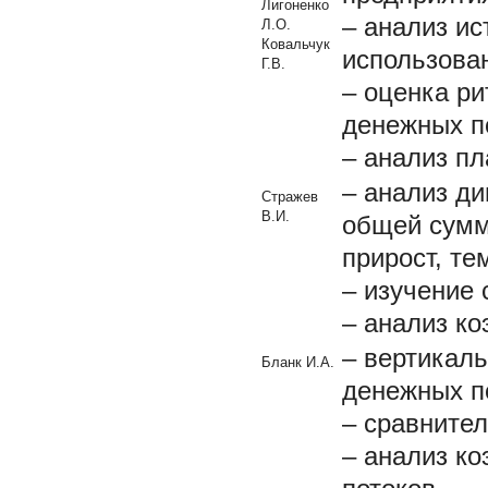
Лигоненко
– анализ и
Л.О.
Ковальчук
использова
Г.В.
– оценка ри
денежных п
– анализ п
– анализ д
Стражев
В.И.
общей сумм
прирост, те
– изучение 
– анализ к
– вертикал
Бланк И.А.
денежных п
– сравните
– анализ к