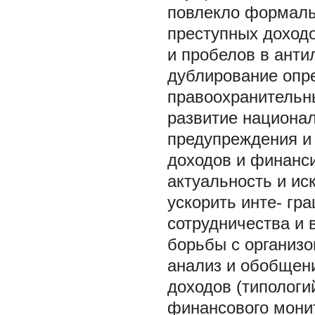
повлекло формаль
преступных доходо
и пробелов в анти
дублирование опр
правоохранительны
развитие национал
предупреждения и
доходов и финанс
актуальность и ис
ускорить инте- г
сотрудничества и 
борьбы с организо
анализ и обобщен
доходов (типологи
финансового монит