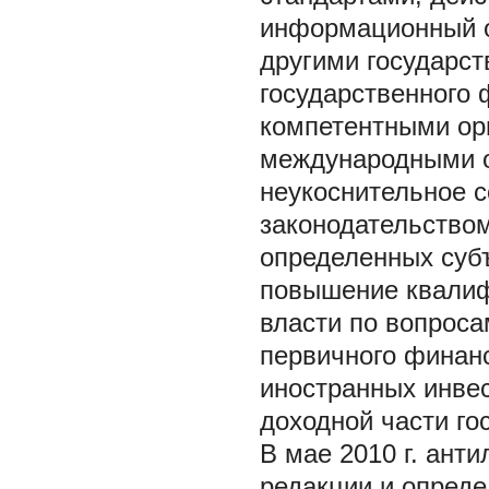
информационный о
другими государс
государственного 
компетентными ор
международными о
неукоснительное 
законодательство
определенных субъ
повышение квалиф
власти по вопроса
первичного финанс
иностранных инве
доходной части го
В мае 2010 г. ант
редакции и опреде