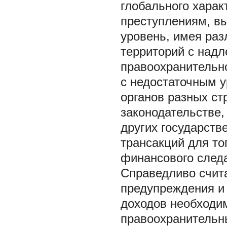
глобального харак
преступлениям, в
уровень, имея раз
территорий с над
правоохранительно
с недостаточным 
органов разных ст
законодательстве,
других государств
трансакций для то
финансового след
Справедливо счит
предупреждения и
доходов необходим
правоохранительны