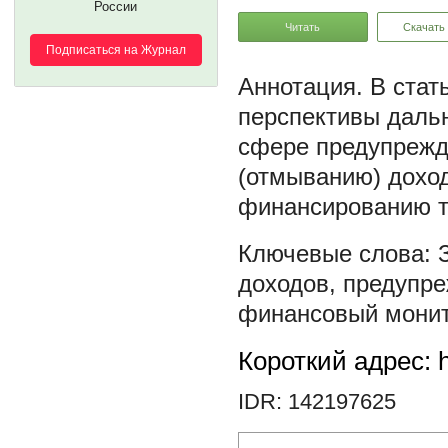
России
Читать
Скачать
Подписаться на Журнал
В стат
перспективы дальн
сфере предупрежд
(отмыванию) доход
финансированию т
доходов
,
предупр
финансовый монит
Короткий адрес: h
IDR: 142197625