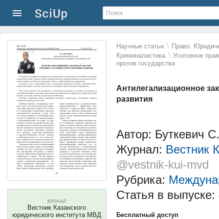
\
Научные статьи
Право. Юридиче
\
Криминалистика
Уголовное пра
против государства
Антилегализационное зак
развития
Автор: Буткевич С
Журнал:
Вестник 
@vestnik-kui-mvd
Рубрика:
Междунар
Статья в выпуске:
ЖУРНАЛ
Вестник Казанского
юридического института МВД
Бесплатный доступ