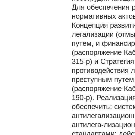
Для обеспечения р
нормативных актов
Концепция развит
легализации (отм
путем, и финансир
(распоряжение Ка
315-р) и Стратеги
противодействия 
преступным путем,
(распоряжение Каб
190-р). Реализаци
обеспечить: сист
антилегализацион
антилега-лизацио
стандартами; дейс