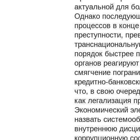
актуальной для бо
Однако последующ
процессов в конце
преступности, пре
транснациональную
порядок быстрее п
органов реагируют
смягчение пограни
кредитно-банковски
что, в свою очере
как легализация п
Экономический эл
назвать системоо
внутреннюю дисцип
коррупционную сос