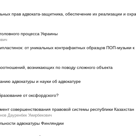
ных прав адвоката-защитника, обеспечение их реализации и охра
уголовного процесса Украины
ович
мпластинок: от уникальных контрафактных образцов ПОП-музыки 
оотношений, возникающих по поводу сложного объекта
анию адвокатуры и науки об адвокатуре
бразование от оксфордского?
умент совершенствования правовой системы республики Казахстан
нов Дауренбек Умирбекович
ельности адвокатуры Финляндии