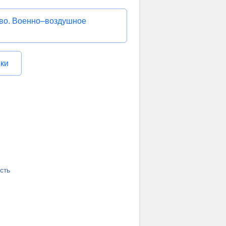
аво. Военно–воздушное
ики
сть