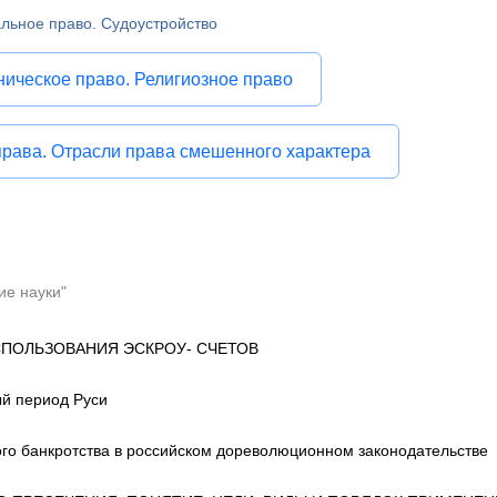
льное право. Судоустройство
ническое право. Религиозное право
рава. Отрасли права смешенного характера
ие науки"
ПОЛЬЗОВАНИЯ ЭСКРОУ- СЧЕТОВ
ый период Руси
го банкротства в российском дореволюционном законодательстве