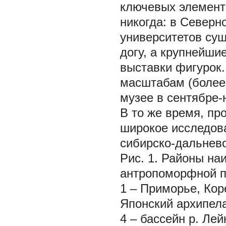
ключевых элементо
никогда: в Северн
университетов су
догу, а крупнейши
выставки фигурок
масштабам (более
музее в сентябре-
В то же время, пр
широкое исследов
сибирско-дальнев
Рис. 1.
Районы наи
антропоморфной пл
1
– Приморье, Кор
Японский архипела
4
– бассейн р. Ле