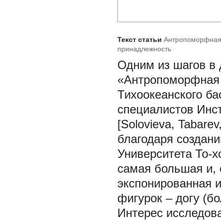
Текст статьи
Антропоморфная 
принадлежность
Одним из шагов в 
«Антропоморфная 
Тихоокеанского ба
специалистов Инс
[Solovieva, Tabare
благодаря создан
Университета То-хо
самая большая и,
экспонированная 
фигурок – догу (бо
Интерес исследова