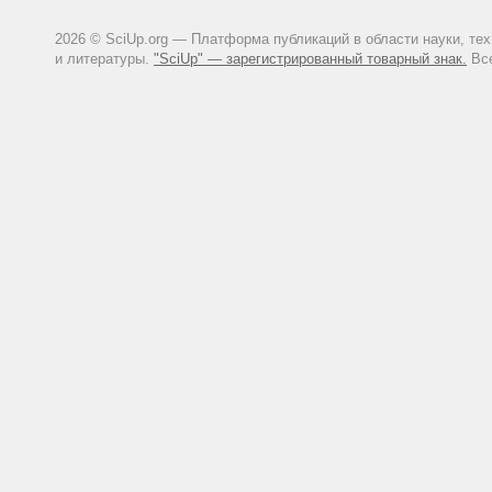
2026 © SciUp.org — Платформа публикаций в области науки, те
и литературы.
"SciUp" — зарегистрированный товарный знак.
Все