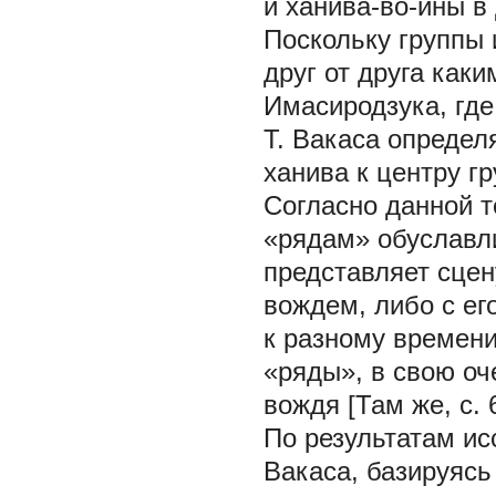
и ханива-во-ины в 
Поскольку группы 
друг от друга как
Имасиродзука, где
Т. Вакаса определ
ханива к центру г
Согласно данной т
«рядам» обуславл
представляет сцен
вождем, либо с ег
к разному времени
«ряды», в свою о
вождя [Там же, с. 6
По результатам ис
Вакаса, базируясь