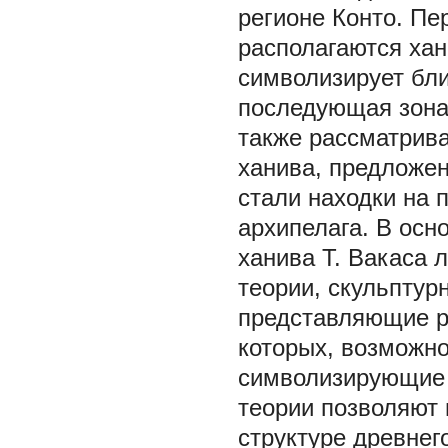
регионе Конто. Пер
располагаются ха
символизирует бл
последующая зона
также рассматрив
ханива, предложен
стали находки на 
архипелага. В осн
ханива Т. Вакаса 
теории, скульптур
представляющие р
которых, возможно
символизирующие 
теории позволяют
структуре древнег