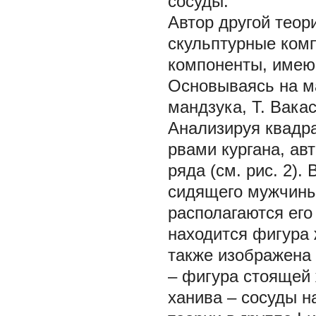
сосуды.
Автор другой теор
скульптурные ком
компоненты, имею
Основываясь на ма
мандзука, Т. Вака
Анализируя квадр
рвами кургана, ав
ряда (см. рис. 2).
сидящего мужчины 
располагаются его
находится фигура 
также изображена 
– фигура стоящей 
ханива – сосуды н