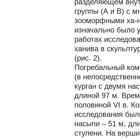
разделяющем внут
группы (А и В) с
зооморфными ха-ни
изначально было ус
работах исследова
ханива в скульпту
(рис. 2).
Погребальный ком
(в непосредственно
курган с двумя на
длиной 97 м. Врем
половиной VI в. К
исследования были
насыпи – 51 м, дл
ступени. На верши