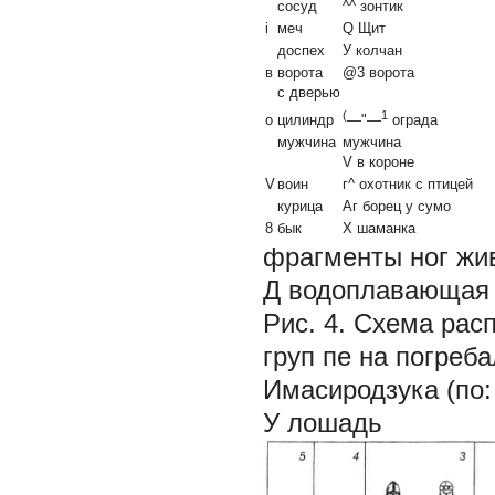
сосуд
^^ зонтик
i
меч
Q Щит
доспех
У колчан
в
ворота
@3 ворота
с дверью
(
1
о
цилиндр
—"—
ограда
мужчина
мужчина
V в короне
V
воин
г^ охотник с птицей
курица
Аг борец у сумо
8
бык
X шаманка
фрагменты ног жи
Д водоплавающая 
Рис. 4. Схема р
груп пе на погре
Имасиродзука (по:
У лошадь та, 2