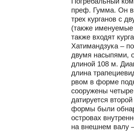
Погребальный комп
преф. Гумма. Он в
трех курганов с д
(также именуемые
также входят кург
Хатимандзука – п
двумя насыпями, 
длиной 108 м. Диам
длина трапециевид
рвом в форме подк
сооружены четыре
датируется второй
формы были обнар
островах внутренн
на внешнем валу –