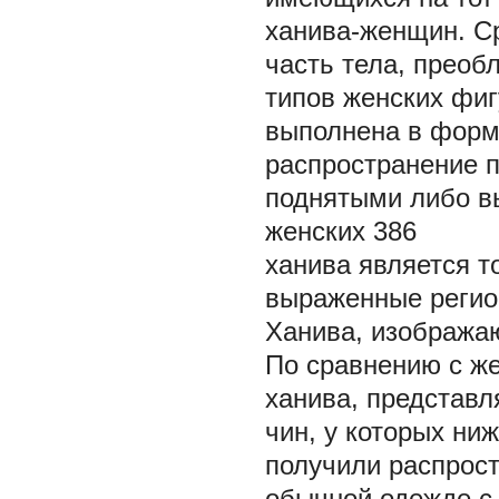
ханива-женщин. Ср
часть тела, преоб
типов женских фиг
выполнена в форм
распространение 
поднятыми либо в
женских 386
ханива является т
выраженные регион
Ханива, изображаю
По сравнению с ж
ханива, представ
чин, у которых ни
получили распрост
обычной одежде с 