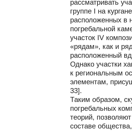
рассматривать учас
группе I на курга
расположенных в н
погребальной каме
участок IV композ
«рядам», как и ряд
расположенный вдо
Однако участки хан
к региональным о
элементам, присущ
33].
Таким образом, ск
погребальных ком
теорий, позволяю
составе общества,