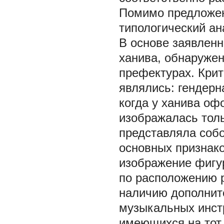
Помимо предложен
типологический ан
В основе заявленн
ханива, обнаружен
префектурах. Кри
являлись: гендерн
когда у ханива оф
изображалась толь
представляла соб
основных признако
изображение фигу
по расположению р
наличию дополните
музыкальных инстру
имеющихся на тот