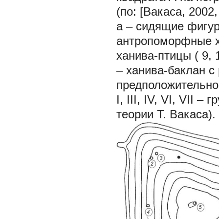
(по: [Вакаса, 2002, 
а –
сидящие фигу
антропоморфные 
ханива-птицы (
9, 
–
ханива-баклан с
предположительно
I, III, IV, VI, VII 
теории Т. Вакаса).