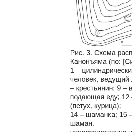
Рис. 3.
Схема расп
Канонъяма (по: [Си
1
– цилиндрически
человек, ведущий
– крестьянин;
9
– 
подающая еду;
12
(петух, курица);
14
– шаманка;
15
шаман.