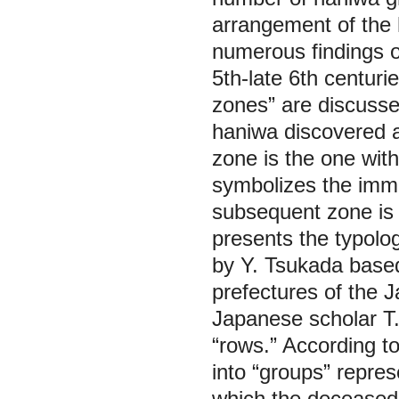
arrangement of the 
numerous findings o
5th-late 6th centuri
zones” are discusse
haniwa discovered a
zone is the one with
symbolizes the imm
subsequent zone is p
presents the typolo
by Y. Tsukada based
prefectures of the 
Japanese scholar T.
“rows.” According to
into “groups” repres
which the deceased 