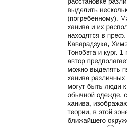
расстановке разл
выделить нескольк
(погребенному). М
ханива и их распо
находятся в преф.
Каварадзука, Химэд
Тонобэта и кург. 1
автор предполагае
можно выделять пят
ханива различных
могут быть люди к
обычной одежде, с
ханива, изобража
теории, в этой зо
ближайшего окруже