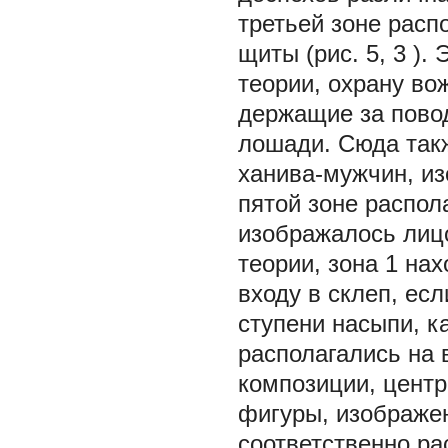
третьей зоне расп
щиты (рис. 5,
3
).
теории, охрану во
держащие за повод
лошади. Сюда так
ханива-мужчин, из
пятой зоне распол
изображалось лицо
теории, зона
1
нах
входу в склеп, ес
ступени насыпи, к
располагались на
композиции, центр
фигуры, изображе
соответственно ра