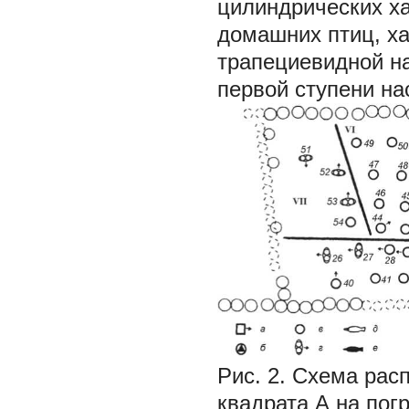
цилиндрических х
домашних птиц, х
трапециевидной н
первой ступени на
Рис. 2.
Схема расп
квадрата А на по