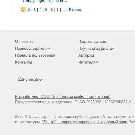
Следующая страница →
|
|
|
|
|
|
|
|
1
2
3
4
5
6
7
...
В конец
О проекте
Издательствам
Правообладателям
Научным журналам
Правила пользования
Авторам
Контакты
Читателям
Русский
Разработчик: ООО "Технологии мобильного чтения"
Государственная аккредитация IT: АО-20230321-12352390637-
2026 © SciUp.org — Платформа публикаций в области науки, те
и литературы.
"SciUp" — зарегистрированный товарный знак.
Все