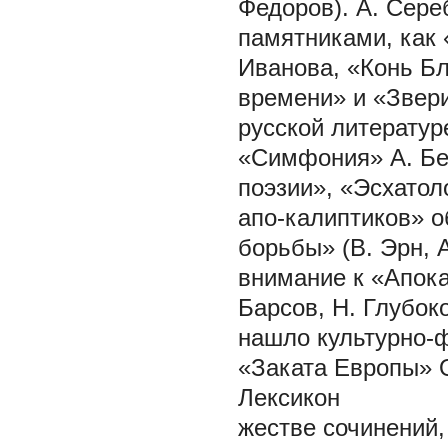
Федоров). А. Сере
памятниками, как 
Иванова, «Конь Б
времени» и «Звери
русской литератур
«Симфония» А. Бел
поэзии», «Эсхатол
апо-калиптиков» о
борьбы» (В. Эрн, 
внимание к «Апока
Барсов, Н. Глубок
нашло культурно-
«Заката Европы» О
Лексикон
жестве сочинений