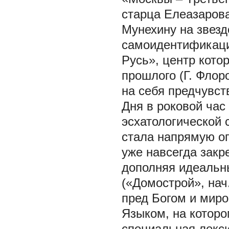
старца Елеазаро
Мунехину на звезд
самоидентификаци
Русь», центр кото
прошлого (Г. Флор
на себя предчувст
Дня в роковой час
эсхатологической 
стала напрямую оп
уже навсегда закр
дополняя идеальн
(«Домострой», нач
пред Богом и миро
Языком, на которо
специальная лекс