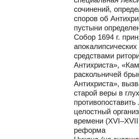
сочинений, опред
споров об Антихри
пустыни определен
Собор 1694 г. при
апокалипсических
средствами ритор
Антихриста», «Кам
раскольничей брын
Антихриста», выз
старой веры в глу
противопоставить 
целостный организ
времени (XVI–XVII
реформа