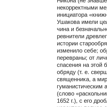
Никона (не знавше
некорректными ме
инициатора «книжн
Ушакова имели це
чина и безначальн
ревнители древлег
истории старообря
изменило себе; об
перевраны; от лич
спасения на этой 
обряду (т. е. све
священника, а мир
гуманистическим 
(слово «раскольни
1652 г.), с его др