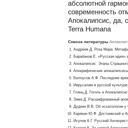
абсолютной гармо
современность отм
Апокалипсис, да, с
Terra Humana
Список литературы
Апокалипт
Андреев Д. Роза Мира. Метафи
Барабанов Е. «Русская идея» в
Апокалипсис. Этапы Страшного
Апокрифические апокалипсисы.
Белоусов А.Ф. Последние време
Иерусалим в русской культуре.
Глянц Д. Гоголь и Апокалипсис.
Зима Д. Расшифрованный апока
Дудкин В.В. Об эсхатологии у 
Карякин Ю.Ф. Достоевский и Апо
Исупов К.Г. Русский Антихрист
Кедров К. За чертой Апокалипс