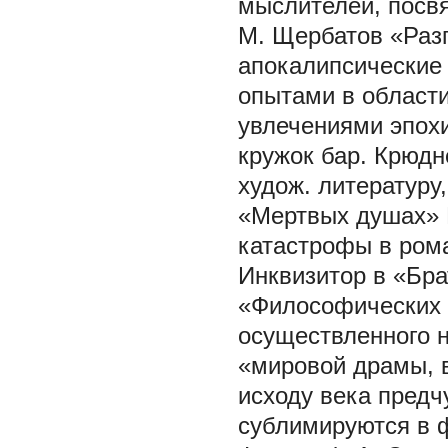
мыслителей, посвя
М. Щербатов «Разг
апокалипсические 
опытами в област
увлечениями эпохи
кружок бар. Крюдн
худож. литературу
«Мертвых душах» 
катастрофы в рома
Инквизитор в «Бра
«Философических 
осуществленного н
«мировой драмы, в
исходу века предч
сублимируются в ф