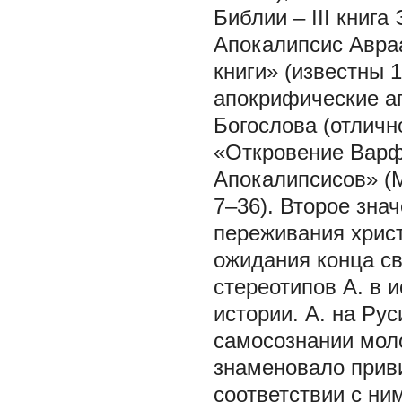
Библии – III книга
Апокалипсис Авра
книги» (известны 1
апокрифические а
Богослова (отличн
«Откровение Варф
Апокалипсисов» (Мф
7–36). Второе зна
переживания хрис
ожидания конца св
стереотипов А. в 
истории. А. на Ру
самосознании моло
знаменовало приви
соответствии с ни