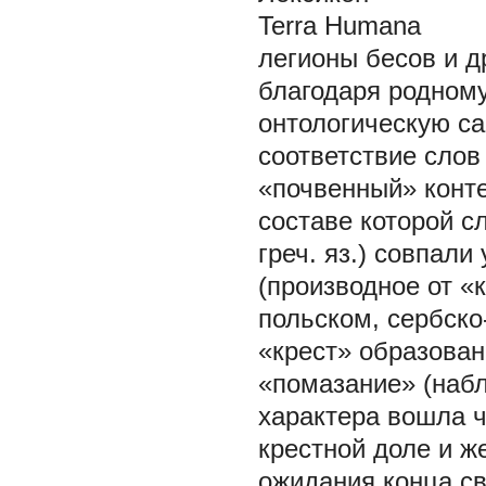
Terra Humana
легионы бесов и д
благодаря родному
онтологическую са
соответствие слов
«почвенный» конте
составе которой с
греч. яз.) совпал
(производное от «к
польском, сербско
«крест» образован
«помазание» (набл
характера вошла ч
крестной доле и ж
ожидания конца с