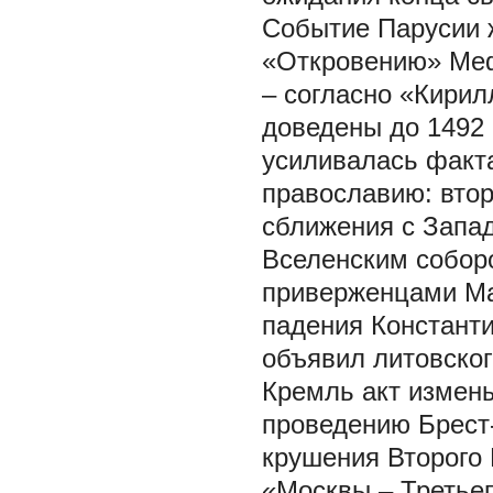
Событие Парусии жд
«Откровению» Мефо
– согласно «Кирил
доведены до 1492 
усиливалась факт
православию: втор
сближения с Запад
Вселенским соборо
приверженцами Ма
падения Константи
объявил литовског
Кремль акт измены
проведению Брест-
крушения Второго 
«Москвы – Третьег