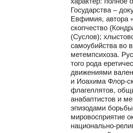
характер: полное 
Государства – док
Евфимия, автора «
скопчество (Кондр
(Суслов); хлыстов
самоубийства во 
метемпсихоза. Рус
того рода еретичес
движениями вален
и Иоахима Флор-ск
флагеллятов, общи
анабаптистов и ме
эпизодами борьбы
мировосприятие ок
национально-религ