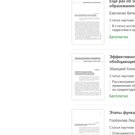
Еще раз об 
образования
Ежеленко Вяч
Статья научная
В статье иссл
педагогики и 
Бесплатно
Эффективнос
обобщающий 
обоснования
Збрицкий Алек
Статья научная
Рассматривает
применения об
на среднегодо
теоретическог
Бесплатно
Этапы функц
Горбунова Лю
Статья научная
Описываются р