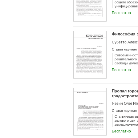
общего образо
унифицировать
среде, ориент
Бесплатно
требующие изм
Философия э
Субетто Алекс
Статья научная
Современность
решительного 
свободы долже
философские х
Бесплатно
Пропал горо
градостроит
Явейн Олег Иг
Статья научная
Статья-размыш
делового цент
декларируемое
западного опы
Бесплатно
которому угро