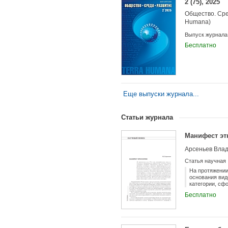
2 (75), 2025
Общество. Сре
Humana)
Выпуск журнала
Бесплатно
Еще выпуски журнала...
Статьи журнала
Манифест э
Арсеньев Вла
Статья научная
На протяжении
основания вид
категории, сф
постмодернист
Бесплатно
наука обратил
всего человеч
обновленной к
другие культу
каковым может