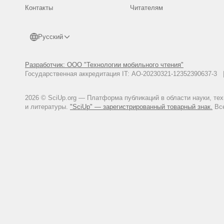
духовная и материальная культу
Контакты
Читателям
Малов Н. М., 2007. Покровска
материалам поселений срубной
ст. Вып. 5. Саратов: Изд-во СГУ
Русский
Малов Н. М., 2015. Профессор
университета)//Известия Сарат
Международные отношения». Т. 
Разработчик: ООО "Технологии мобильного чтения"
Государственная аккредитация IT: АО-20230321-12352390637-
Мамонтов В. И., Скрипкин А. С
наследие Волгоградской област
Миллер М. А., 1954. Археолог
2026 © SciUp.org — Платформа публикаций в области науки, те
материалы. Серия 1, № 12. Мю
и литературы.
"SciUp" — зарегистрированный товарный знак.
Все
Миронов В. Г., 1989. Очерк и
(Материалы к археологической 
Саратов: Изд-во СГУ. C. 106-12
Моржерин К. Ю., 2000. Кисет. 
«Славия». 264 c.
Недашковский Л. Ф., 2000. Золо
Общий отчет о деятельности Ко
177.
Отчет о деятельности Саратовс
архивной комиссии. Вып. 25. C.