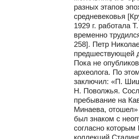
разных этапов эпо
средневековья [Кру
1929 г. работала Т
временно трудился
258]. Петр Никола
предшествующей д
Пока не опубликов
археолога. По это
заключил: «П. Шиш
Н. Поволжья. Сосл
пребывание на Кав
Минаева, отошел» 
был знаком с нео
согласно которым 
коллекций Сталинг