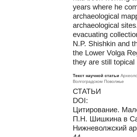
years where he compl
archaeological mapp
archaeological sites
evacuating collecti
N.P. Shishkin and th
the Lower Volga Regi
they are still topica
Текст научной статьи
Археоло
Волгоградском Поволжье
СТАТЬИ
DOI:
Цитирование.
Мало
П.Н. Шишкина в Са
Нижневолжский арх