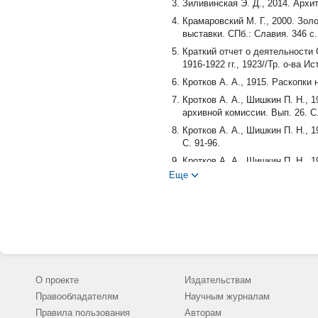
Зиливинская Э. Д., 2014. Архи
Крамаровский М. Г., 2000. Зо
выставки. СПб.: Славия. 346 с.
Краткий отчет о деятельности
1916-1922 гг., 1923//Тр. о-ва И
Кротков А. А., 1915. Раскопки 
Кротков А. А., Шишкин П. Н., 1
архивной комиссии. Вып. 26. C.
Кротков А. А., Шишкин П. Н., 
C. 91-96.
Кротков А. А., Шишкин П. Н., 
архивной комиссии. Вып. 26. C.
Еще
Кротков А. А., Шишкин П. Н., 1
ученой архивной комиссии. Вып.
Круглов Е. В., 2009. Экспеди
области. Волгоград: Изд-во Вол
Малов Н. М., 2006а. Советская
организационное становление, 
Саратов: Изд-во СГУ. C. 4-28.
О проекте
Издательствам
Малов Н. М., 2006б. Советская
Правообладателям
Научным журналам
становление, страницы истори
Правила пользования
Авторам