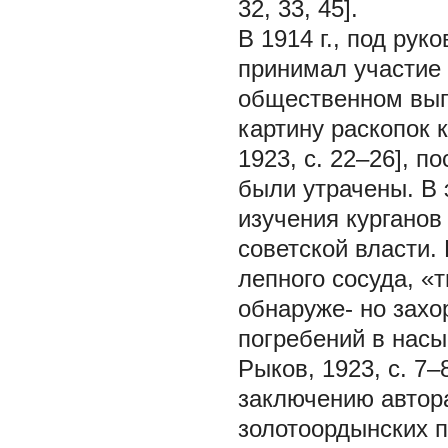
32, 33, 45].
В 1914 г., под ру
принимал участие 
общественном выго
картину раскопок 
1923, с. 22–26], 
были утрачены. В 
изучения курганов
советской власти.
лепного сосуда, «т
обнаруже- но захо
погребений в насып
Рыков, 1923, с. 7–
заключению автор
золотоордынских п