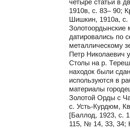
четыре статьи в д
1910в, с. 83– 90; 
Шишкин, 1910а, с. 
Золотоордынские м
датировались по с
металлическому зе
Петр Николаевич 
Столы на р. Тереш
находок были сдан
используются в ра
материалы городец
Золотой Орды с Ч
с. Усть-Курдюм, К
[Баллод, 1923, с. 1
115, № 14, 33, 34;