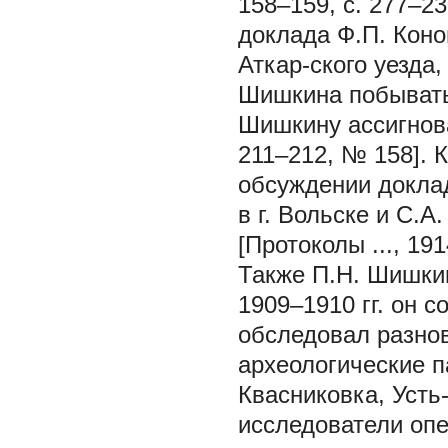
158–159, с. 277–2
доклада Ф.П. Коно
Аткар-ского уезда,
Шишкина побывать 
Шишкину ассигноват
211–212, № 158]. 
обсуждении докла
в г. Вольске и С.
[Протоколы ..., 191
Также П.Н. Шишки
1909–1910 гг. он 
обследовал разно
археологические п
Квасниковка, Усть
исследователи опе