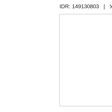
IDR: 149130803
| У