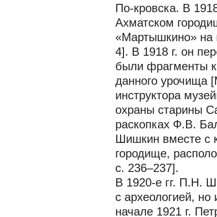
По-кровска. В 191
Ахматском городи
«Мартышкино» на п
4]. В 1918 г. он п
были фрагменты к
данного урочища [М
инструктора музей
охраны старины Са
раскопках Ф.В. Бал
Шишкин вместе с 
городище, располо
с. 236–237].
В 1920-е гг. П.Н.
с археологией, но
начале 1921 г. Пе