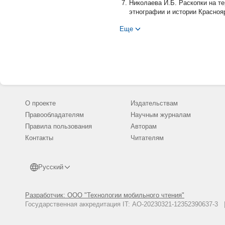
Николаева И.Б. Раскопки на т
этнографии и истории Красноярс
Святов В.Н., Старков А.В., Ча
Еще
исторические исследования г. 
Скобелев С.Г. Раскопки Саянс
в научно-исследовательской раб
Словцов П.А. Историческое обо
Сухих В.В. Землянки Албазинс
-Владивосток: , 1978. -С. 138-1
Тарасов А.Ю. Исследования в К
О проекте
Издательствам
Правообладателям
Научным журналам
Правила пользования
Авторам
Контакты
Читателям
Русский
Разработчик: ООО "Технологии мобильного чтения"
Государственная аккредитация IT: АО-20230321-12352390637-