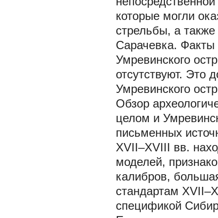
непосредственной 
которые могли ока
стрельбы, а также
Сарачевка. Факты 
Умревинского остр
отсутствуют. Это 
Умревинского остр
Обзор археологиче
целом и Умревинск
письменных источн
XVII–XVIII вв. на
моделей, признако
калибров, большая
стандартам XVII–X
спецификой Сибири