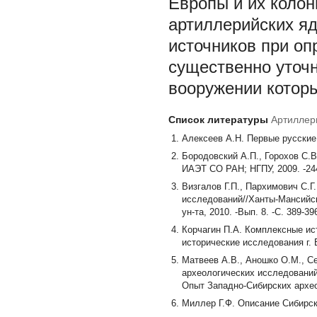
Европы и их колон
артиллерийских яд
источников при оп
существенно уточ
вооружении которы
Список литературы
Артиллер
Алексеев А.Н. Первые русские п
Бородовский А.П., Горохов С.В
ИАЭТ СО РАН; НГПУ, 2009. -24
Визгалов Г.П., Пархимович С.Г
исследований//Ханты-Мансийски
ун-та, 2010. -Вып. 8. -С. 389-39
Корчагин П.А. Комплексные ис
исторические исследования г. 
Матвеев А.В., Аношко О.М., Се
археологических исследований 
Опыт Западно-Сибирских археол
Миллер Г.Ф. Описание Сибирско