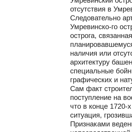
Умревинский остро
отсутствия в Умре
Следовательно ар
Умревинско-го ост
острога, связанна
планировавшемуся
наличия или отсут
архитектуру баше
специальные бойн
графических и нат
Сам факт строител
поступление на во
что в конце 1720-х
ситуация, грозивш
Признаками ведени