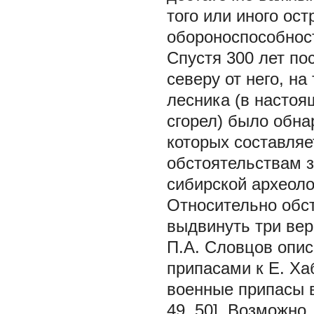
того или иного ост
обороноспособнос
Спустя 300 лет по
северу от него, н
лесника (в настоя
сгорел) было обна
которых составляе
обстоятельствам з
сибирской археоло
Относительно обс
выдвинуть три вер
П.А. Словцов опис
припасами к Е. Ха
военные припасы в
49, 50]. Возможно,