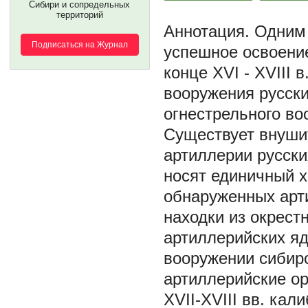
Сибири и сопредельных
территорий
Одним 
Подписаться на Журнал
успешное освоение
конце XVI - XVIII 
вооружения русск
огнестрельного во
Существует внуши
артиллерии русски
носят единичный х
обнаруженных арт
находки из окрест
артиллерийских яд
вооружении сибир
артиллерийские о
XVII-XVIII вв. ка