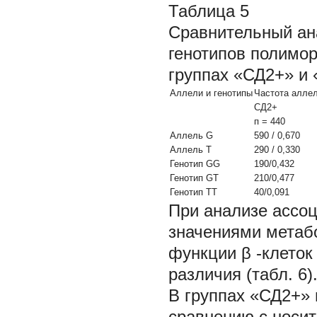
Таблица 5
Сравнительный ан
генотипов полимо
группах «СД2+» и 
Аллели и генотипы
Частота аллел
СД2+
п = 440
Аллель
G
590 / 0,670
Аллель
Т
290 / 0,330
Генотип
GG
190/0,432
Генотип
GT
210/0,477
Генотип
ТТ
40/0,091
При анализе ассо
значениями метабо
функции
β
-клето
различия (табл. 6)
В группах «СД2+» 
сравнению с носи