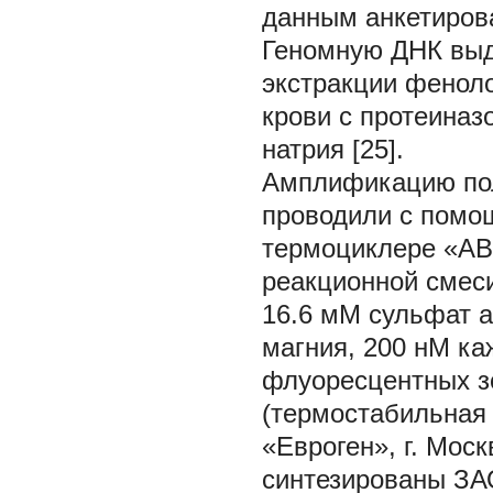
данным анкетиров
Геномную ДНК выд
экстракции фенол
крови с протеиназ
натрия [25].
Амплификацию пол
проводили с помо
термоциклере «ABI
реакционной смеси
16.6 мМ сульфат а
магния, 200 нМ ка
флуоресцентных зо
(термостабильная
«Евроген», г. Мос
синтезированы ЗАО