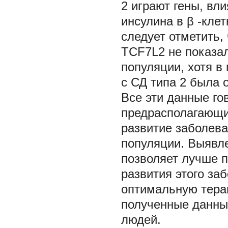
2 играют гены, вл
инсулина в
β
-кле
следует отметить,
TCF7L2 не показал
популяции, хотя в
с СД типа 2 была 
Все эти данные го
предрасполагающих
развитие заболева
популяции. Выявле
позволяет лучше п
развития этого за
оптимальную тера
полученные данны
людей.