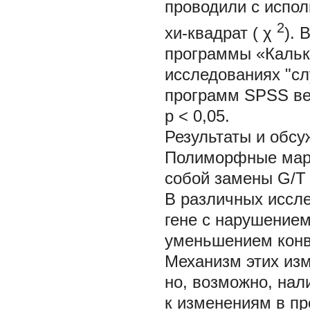
проводили с испол
2
хи-квадрат (
χ
).
программы «Кальку
исследованиях "сл
программ SPSS ве
p < 0,05.
Результаты и обс
Полиморфные марк
собой замены G/T в
В различных иссл
гене с нарушением
уменьшением конве
Механизм этих изм
но, возможно, на
к изменениям в пр