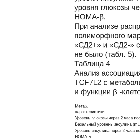
уровня глюкозы че
HOMA-β.
При анализе распр
полиморфного ма
«СД2+» и «СД2-» с
не было (табл. 5).
Таблица 4
Анализ ассоциаци
TCF7L2
с метабол
и функции
β
-клет
Метаб.
характеристики
Уровень глюкозы через 2 часа по
Базальный уровень инсулина (mU
Уровень инсулина через 2 часа п
НОМА-Ь