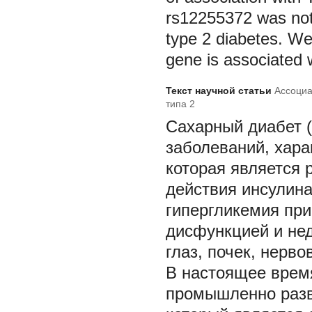
rs12255372 was not f
type 2 diabetes. We
gene is associated
Текст научной статьи
Ассоциа
типа 2
Сахарный диабет (
заболеваний, хара
которая является 
действия инсулина
гипергликемия пр
дисфункцией и нед
глаз, почек, нерво
В настоящее время
промышленно разв