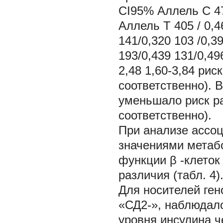
CI95% Аллель С 475
Аллель Т 405 / 0,4
141/0,320 103 /0,3
193/0,439 131/0,49
2,48 1,60-3,84 рис
соответственно). 
уменьшало риск ра
соответственно).
При анализе ассо
значениями метабо
функции
β
-клето
различия (табл. 4)
Для носителей гено
«СД2-», наблюдало
уровня инсулина ч