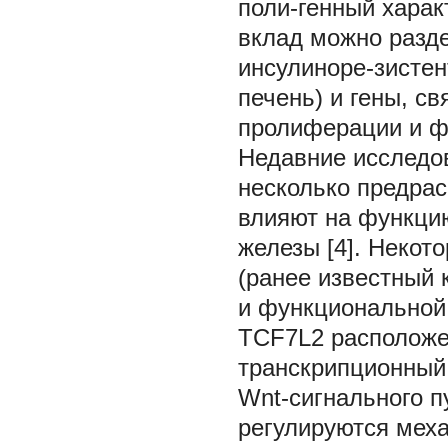
поли-генный характ
вклад можно разде
инсулиноре-зисте
печень) и гены, с
пролиферации и ф
Недавние исследов
несколько предрас
влияют на функци
железы [4]. Некот
(ранее известный 
и функциональной
TCF7L2
расположе
транскрипционный 
Wnt-сигнального п
регулируются механ