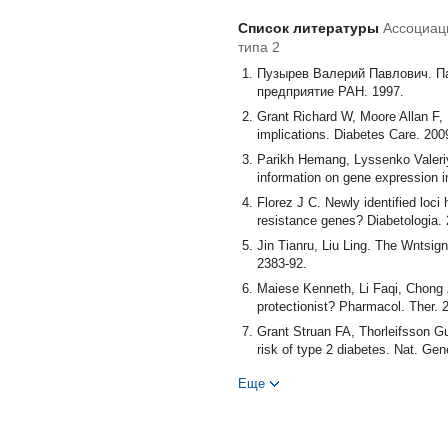
Список литературы
Ассоциац
типа 2
Пузырев Валерий Павлович. Па
предприятие РАН. 1997.
Grant Richard W, Moore Allan F, F
implications. Diabetes Care. 2009
Parikh Hemang, Lyssenko Valeriya
information on gene expression i
Florez J C. Newly identified loci
resistance genes? Diabetologia. 
Jin Tianru, Liu Ling. The Wntsig
2383-92.
Maiese Kenneth, Li Faqi, Chong 
protectionist? Pharmacol. Ther. 2
Grant Struan FA, Thorleifsson Gud
risk of type 2 diabetes. Nat. Gen
Cauchi Stéphane, Meyre David, Di
Еще
expression in human betacells an
2903-2908.
Groves Christopher J, Zeggini Ele