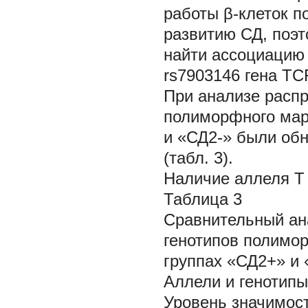
работы β-клеток 
развитию СД, поэт
найти ассоциацию
rs7903146 гена TC
При анализе распр
полиморфного мар
и «СД2-» были об
(табл. 3).
Наличие аллеля
T
Таблица 3
Сравнительный ан
генотипов полимор
группах «СД2+» и 
Аллели и генотипы
Уровень значимост