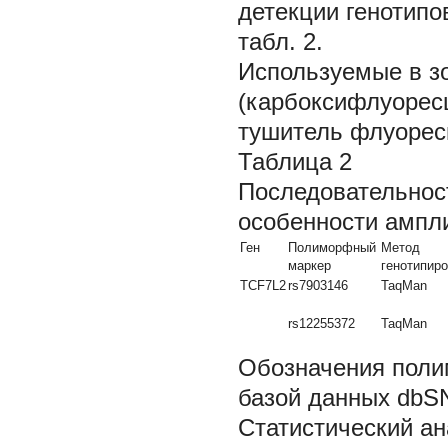
детекции генотипо
табл. 2.
Используемые в з
(карбоксифлуорес
тушитель флуорес
Таблица 2
Последовательнос
особенности ампл
Ген
Полиморфный
Метод
маркер
генотипир
TCF7L2
rs7903146
TaqMan
rs12255372
TaqMan
Обозначения поли
базой данных dbS
Статистический ан