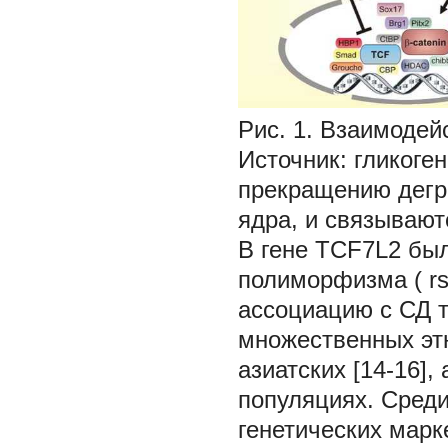
Рис. 1. Взаимодей
Источник: гликоге
прекращению дегр
ядра, и связывают
В гене TCF7L2 бы
полиморфизма (
r
ассоциацию с СД т
множественных этн
азиатских [14-16],
популяциях. Среди
генетических марк