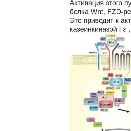
Активация этого п
белка Wnt, FZD-ре
Это приводит к ак
казеинкиназой I
ε