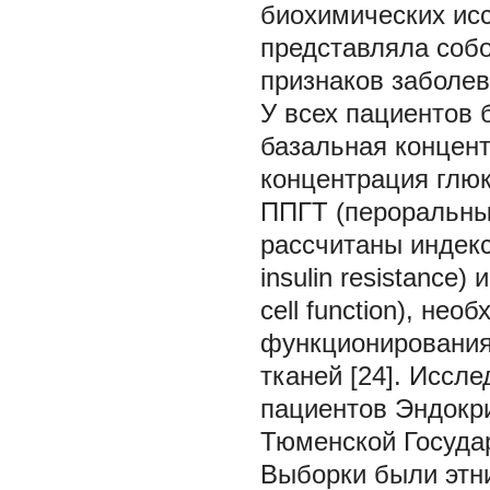
биохимических исс
представляла собо
признаков заболева
У всех пациентов
базальная концент
концентрация глюк
ППГТ (пероральный
рассчитаны индек
insulin resistance)
cell function), не
функционировани
тканей [24]. Иссл
пациентов Эндокри
Тюменской Госуда
Выборки были этни