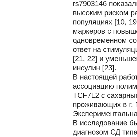
rs7903146
показал
высоким риском р
популяциях [10, 1
маркеров с повыш
одновременном со
ответ на стимуляц
[21, 22] и уменьш
инсулин [23].
В настоящей работ
ассоциацию поли
TCF7L2
с сахарны
проживающих в г. 
Экспериментальна
В исследование б
диагнозом СД типа