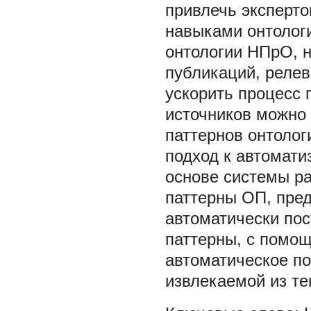
привлечь эксперт
навыками онтолог
онтологии НПрО, 
публикаций, реле
ускорить процесс 
источников можно 
паттернов онтолог
подход к автомат
основе системы р
паттерны ОП, пред
автоматически пос
паттерны, с помо
автоматическое п
извлекаемой из те