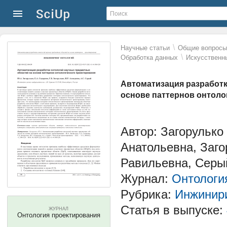
\
Научные статьи
Общие вопросы 
\
Обработка данных
Искусственн
Автоматизация разработк
основе паттернов онтоло
Автор: Загорульк
Анатольевна, Заг
Равильевна, Серы
Журнал:
Онтологи
Рубрика:
Инжинири
Статья в выпуске:
ЖУРНАЛ
Онтология проектирования