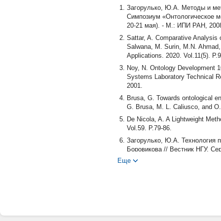
Загорулько, Ю.А. Методы и мет
Симпозиум «Онтологическое мо
20-21 мая). - М.: ИПИ РАН, 200
Sattar, A. Comparative Analysis
Salwana, M. Surin, M.N. Ahmad,
Applications. 2020. Vol.11(5). P.
Noy, N. Ontology Development 10
Systems Laboratory Technical R
2001.
Brusa, G. Towards ontological eng
G. Brusa, M. L. Caliusco, and O.
De Nicola, A. A Lightweight Meth
Vol.59. P.79-86.
Загорулько, Ю.А. Технология п
Боровикова // Вестник НГУ. Се
Еще
Gangemi, A. Ontology Design Patt
IHIS. - Springer, Berlin, Heidelb
Загорулько, Ю.А. Технология 
на онтологии / Ю.А. Загорулько
60.
Asim, M.-N. A survey of ontology