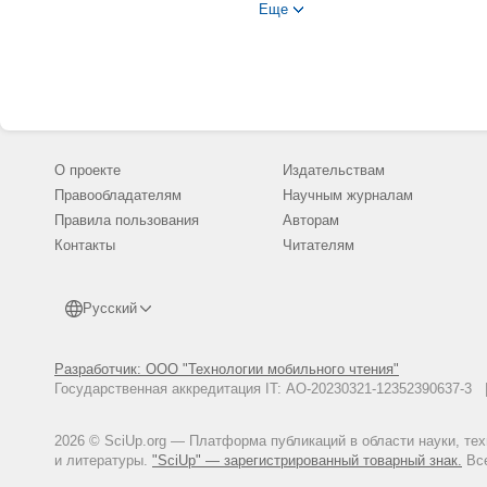
2.06.2011, М.
Еще
Машков, О.Г. Автоматизирова
(двигателей)/О.Г. Машков, Б.
регистрации программы для ЭВ
Машков, О.Г. Кинематический 
Шароглазов, В.В. Шишков; Св
5.09.2012, М.
Wiebe, I.I. Brennverlauf und Kre
О проекте
Издательствам
Правообладателям
Научным журналам
Правила пользования
Авторам
Контакты
Читателям
Русский
Разработчик: ООО "Технологии мобильного чтения"
Государственная аккредитация IT: АО-20230321-12352390637-
2026 © SciUp.org — Платформа публикаций в области науки, те
и литературы.
"SciUp" — зарегистрированный товарный знак.
Все