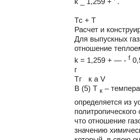
k
_
1,259
+
’
.
(
Тс + Т
Расчет и конструи
Для выпускных газ
отношение теплое
f
k
=
1,259 + —
-
0,
г
Тг к a V
В (5)
T
– темпера
к
определяется из 
политропического с
что отношение газ
значению химичес
который, в свою о