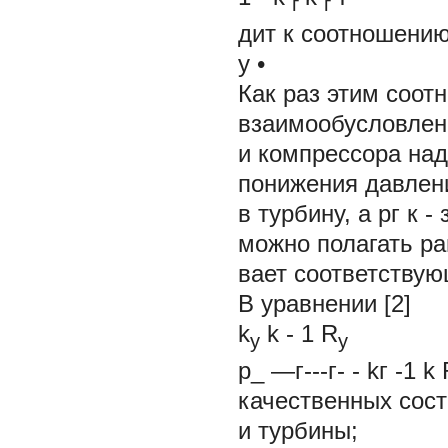
г
г
дит к соотношени
у
•
Как раз этим соот
взаимообусловлен
и компрессора над
понижения давления
в турбину, а pг к 
можно полагать ра
вает соответствую
В уравнении [2]
k
k
-
1
R
y
y
р_ —г---г- - kг -1
качественных сост
и турбины;