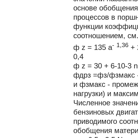
основе обобщения
процессов в порш
функции коэффици
соотношением, см.
-
1,36
ф
z
=
135
a
+
0,4
ф z = 30 + 6-10-3 
фдрз =фз/фзмакс -
и фзмакс - проме
нагрузки) и макси
Численное значени
бензиновых двигат
приводимого соотн
обобщения матери