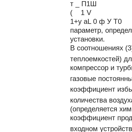
т _ П1Ш
(
1 V
1+у аL 0 ф У Т0
параметр, определ
установки.
В соотношениях (3)
теплоемкостей) дл
компрессор и турб
газовые постоянн
коэффициент избы
количества воздух
(определяется хи
коэффициент прод
входном устройств