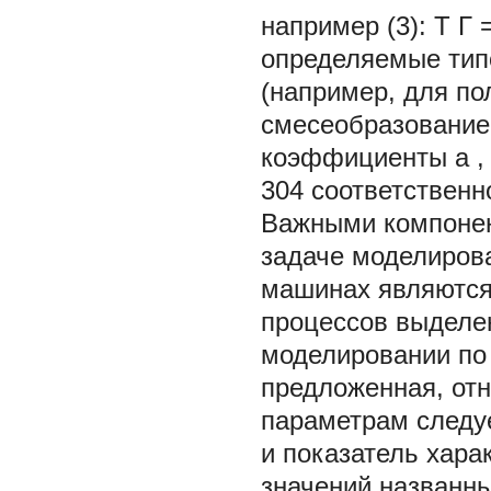
например (3):
Т
Г
определяемые тип
(например, для п
смесеобразование
коэффициенты
a
304 соответственно
Важными компонен
задаче моделиров
машинах являются
процессов выделен
моделировании по 
предложенная, отн
параметрам следуе
и показатель харак
значений названны