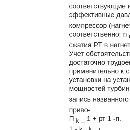
соответствующие 
эффективные давл
компрессор (нагне
соответственно;
n
сжатия РТ в нагне
Учет обстоятельст
достаточно трудое
применительно к с
установки на уста
мощностей турбин
запись названного
приво-
П
_
1
+ рт
1
-п.
k
1
-
k
k
т