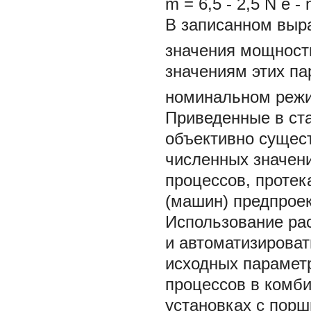
m
=
6,5
-
2,5
N
e
-
В записанном вы
значения мощност
значениям этих па
номинальном реж
Приведенные в ст
объективно сущес
численных значен
процессов, протек
(машин) предпроек
Использование ра
и автоматизирова
исходных парамет
процессов в комби
установках с пор