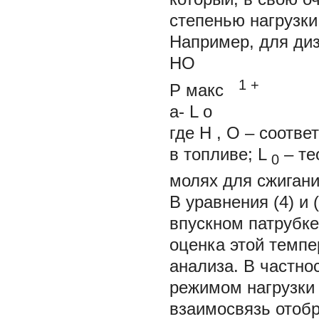
степенью нагрузки 
Например, для ди
HO
1
+
Р
макс
a-
L
о
где
Н
,
О
– соотве
в топливе;
L
– те
0
молях для сжигани
В уравнения (4) и 
впускном патрубк
оценка этой темпе
анализа. В частно
режимом нагрузки 
взаимосвязь отобр