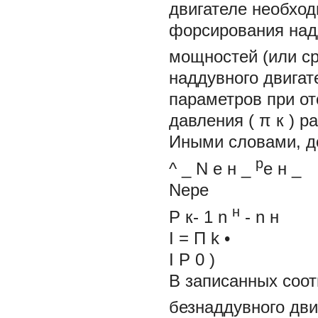
двигателе необход
форсирования над
мощностей (или с
наддувного двигат
параметров при от
давления (
π
к
) р
Иными словами, д
p
^ _
N
e
н
_
e
н
_
Nеpе
н
Р
к-
1
n
-
n
н
I = П k •
I
P
0
)
В записанных соо
безнаддувного дви